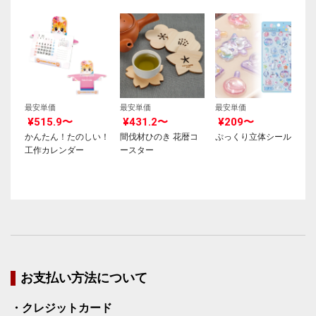
最安単価
最安単価
最安単価
¥515.9〜
¥431.2〜
¥209〜
かんたん！たのしい！
間伐材ひのき 花暦コ
ぷっくり立体シール
工作カレンダー
ースター
お支払い方法について
・クレジットカード