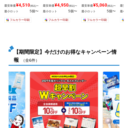
¥4,510
¥4,950
¥5,060
最安単価
最安単価
最安単価
最安
(税込)〜
(税込)〜
(税込)〜
5個〜
5個〜
5個〜
最小ロット
最小ロット
最小ロット
最小
フルカラー印刷
フルカラー印刷
フルカラー印刷
【期間限定】今だけのお得なキャンペーン情
報
（全6件）