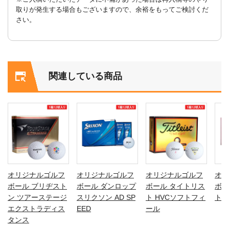
取りが発生する場合もございますので、余裕をもってご検討くだ
さい。
関連している商品
オリジナルゴルフ
オリジナルゴルフ
オリジナルゴルフ
オリ
ボール ブリヂスト
ボール ダンロップ
ボール タイトリス
ボー
ン ツアーステージ
スリクソン AD SP
ト HVCソフトフィ
ト T
エクストラディス
EED
ール
タンス