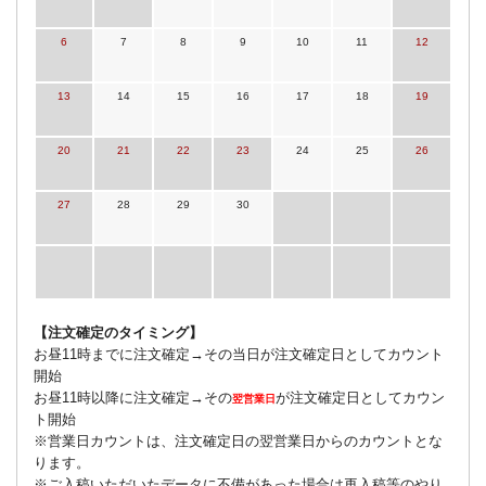
6
7
8
9
10
11
12
13
14
15
16
17
18
19
20
21
22
23
24
25
26
27
28
29
30
【注文確定のタイミング】
お昼11時までに注文確定→その当日が注文確定日としてカウント
開始
お昼11時以降に注文確定→その
が注文確定日としてカウン
翌営業日
ト開始
※営業日カウントは、注文確定日の翌営業日からのカウントとな
ります。
※ご入稿いただいたデータに不備があった場合は再入稿等のやり