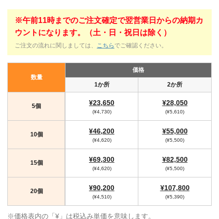
※午前11時までのご注文確定で翌営業日からの納期カ
ウントになります。（土・日・祝日は除く）
ご注文の流れに関しましては、
こちら
でご確認ください。
価格
数量
1か所
2か所
¥23,650
¥28,050
5個
(¥4,730)
(¥5,610)
¥46,200
¥55,000
10個
(¥4,620)
(¥5,500)
¥69,300
¥82,500
15個
(¥4,620)
(¥5,500)
¥90,200
¥107,800
20個
(¥4,510)
(¥5,390)
※価格表内の「¥」は税込み単価を意味します。