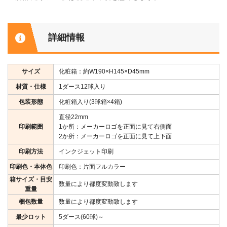
詳細情報
サイズ
化粧箱：約W190×H145×D45mm
材質・仕様
1ダース12球入り
包装形態
化粧箱入り(3球箱×4箱)
直径22mm
印刷範囲
1か所：メーカーロゴを正面に見て右側面
2か所：メーカーロゴを正面に見て上下面
印刷方法
インクジェット印刷
印刷色・本体色
印刷色：片面フルカラー
箱サイズ・目安
数量により都度変動致します
重量
梱包数量
数量により都度変動致します
最少ロット
5ダース(60球)～