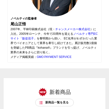
ノベルティの監修者
尾山正悟
2007年、平林印刷株式会社（現・
チャンスメーカー株式会社
）に
入社。2005年ローンチ、今年で20周年を迎える
ノベルティ専門EC
サイト「販促花子」
を黎明期から担い、 EC化率がわずかだった業
界でパイオニアとして業界を牽引し続けてきた。累計販売数1億個
を突破したPB商品『kohana®』ブランドを引っ提げ、ノベルティ
業界の未来をさらに切り拓く。
メディア掲載実績：
GMO PAYMENT SERVICE
新着商品
新商品一覧を見る