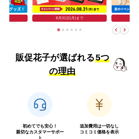
まで
8
8月31日(月)まで
販促花子が選ばれる
5つ
の理由
初めてでも安心！
追加費用は一切なし
親切なカスタマーサポー
コミコミ価格を表示
ト