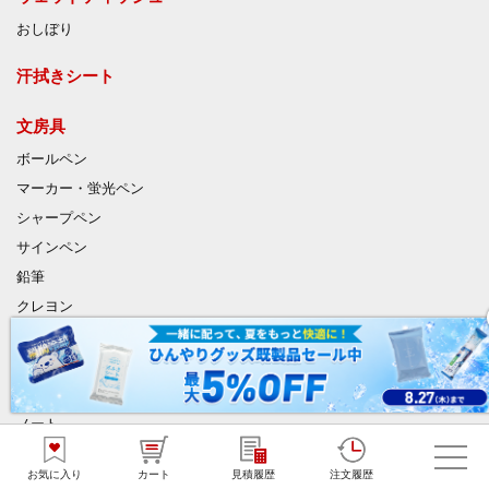
おしぼり
汗拭きシート
文房具
ボールペン
マーカー・蛍光ペン
シャープペン
サインペン
鉛筆
クレヨン
クリアファイル
ふせん
メモ
ノート
手帳
お気に入り
カート
見積履歴
注文履歴
消しゴム