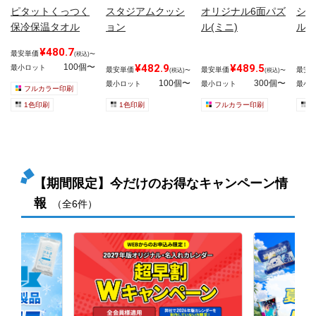
ピタットくっつく
スタジアムクッシ
オリジナル6面パズ
ショ
保冷保温タオル
ョン
ル(ミニ)
ルキ
¥480.7
最安単価
(税込)〜
100個〜
¥482.9
¥489.5
最小ロット
最安単価
最安単価
最安
(税込)〜
(税込)〜
100個〜
300個〜
最小ロット
最小ロット
最小
フルカラー印刷
1色印刷
1色印刷
フルカラー印刷
1
【期間限定】今だけのお得なキャンペーン情
報
（全6件）