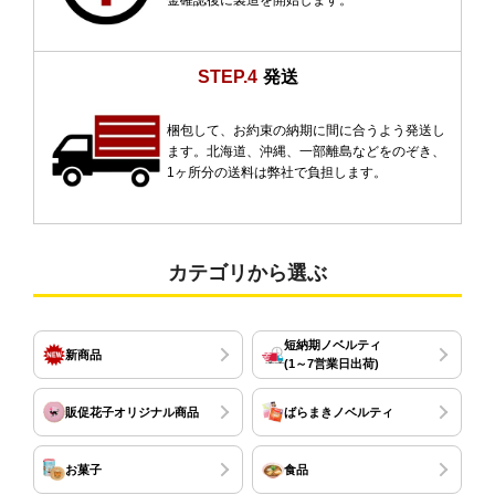
STEP.4
発送
梱包して、お約束の納期に間に合うよう発送し
ます。北海道、沖縄、一部離島などをのぞき、
1ヶ所分の送料は弊社で負担します。
カテゴリから選ぶ
短納期ノベルティ
新商品
(1～7営業日出荷)
販促花子オリジナル商品
ばらまきノベルティ
お菓子
食品