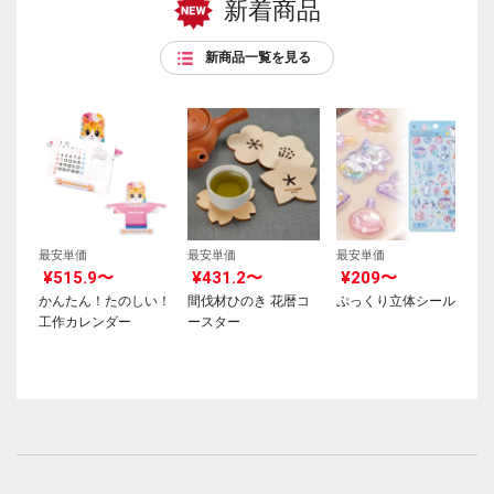
新着商品
新商品一覧を見る
最安単価
最安単価
最安単価
¥515.9〜
¥431.2〜
¥209〜
かんたん！たのしい！
間伐材ひのき 花暦コ
ぷっくり立体シール
工作カレンダー
ースター