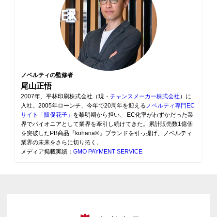
ノベルティの監修者
尾山正悟
2007年、平林印刷株式会社（現・
チャンスメーカー株式会社
）に
入社。2005年ローンチ、今年で20周年を迎える
ノベルティ専門EC
サイト「販促花子」
を黎明期から担い、 EC化率がわずかだった業
界でパイオニアとして業界を牽引し続けてきた。累計販売数1億個
を突破したPB商品『kohana®』ブランドを引っ提げ、ノベルティ
業界の未来をさらに切り拓く。
メディア掲載実績：
GMO PAYMENT SERVICE