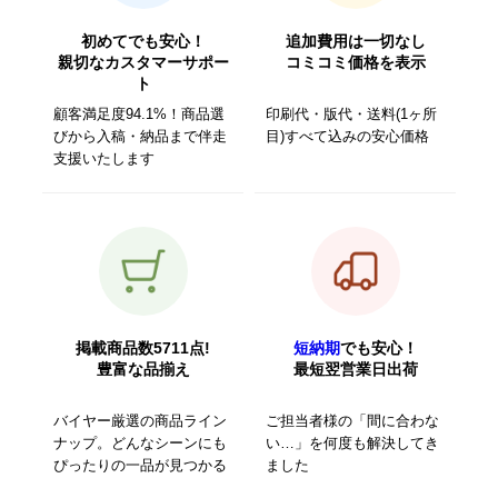
初めてでも安心！
追加費用は一切なし
親切なカスタマーサポー
コミコミ価格を表示
ト
顧客満足度94.1%！商品選
印刷代・版代・送料(1ヶ所
びから入稿・納品まで伴走
目)すべて込みの安心価格
支援いたします
掲載商品数5711点!
短納期
でも安心！
豊富な品揃え
最短翌営業日出荷
バイヤー厳選の商品ライン
ご担当者様の「間に合わな
ナップ。どんなシーンにも
い…」を何度も解決してき
ぴったりの一品が見つかる
ました