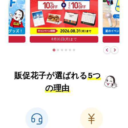
まで
8
8月31日(月)まで
販促花子が選ばれる
5つ
の理由