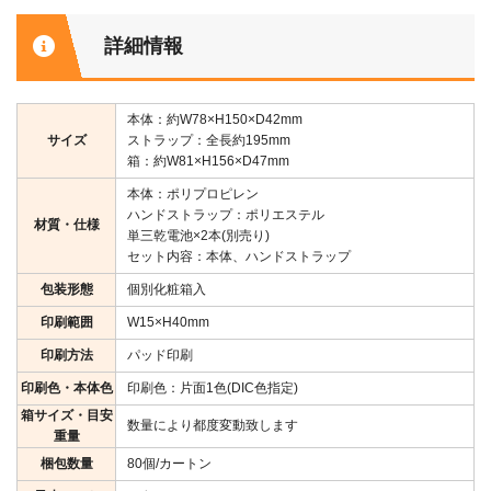
詳細情報
本体：約W78×H150×D42mm
サイズ
ストラップ：全長約195mm
箱：約W81×H156×D47mm
本体：ポリプロピレン
ハンドストラップ：ポリエステル
材質・仕様
単三乾電池×2本(別売り)
セット内容：本体、ハンドストラップ
包装形態
個別化粧箱入
印刷範囲
W15×H40mm
印刷方法
パッド印刷
印刷色・本体色
印刷色：片面1色(DIC色指定)
箱サイズ・目安
数量により都度変動致します
重量
梱包数量
80個/カートン