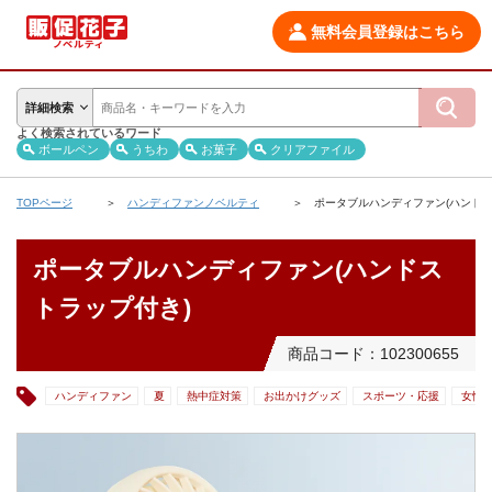
無料会員登録はこちら
詳細検索
よく検索されているワード
ボールペン
うちわ
お菓子
クリアファイル
TOPページ
ハンディファンノベルティ
ポータブルハンディファン(ハンドス
ポータブルハンディファン(ハンドス
トラップ付き)
商品コード：102300655
ハンディファン
夏
熱中症対策
お出かけグッズ
スポーツ・応援
女性