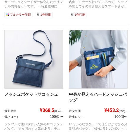
サコッシュとシートが一体化したオリジ
内側にミラーが付いているので、リップ
ナル防災セットです。 一時避難用に役
を出してそのまま使えるスマートさが嬉
立つア...
しいケー...
フルカラー印刷
1色印刷
1色印刷
メッシュポケットサコッシュ
中身が見えるハードメッシュバ
ッグ
¥368.5
¥453.2
最安単価
最安単価
(税込)〜
(税込)〜
100個〜
100個〜
最小ロット
最小ロット
シンプルで使いやすい人気のサコッシュ
いろいろなポケットで仕分けができる分
バッグ。 男女問わず人気があり、中身
別収納バッグ。 内外に各3つのポケット