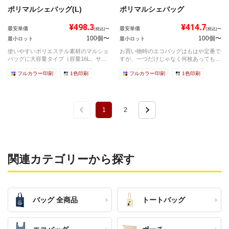
ポリマルシェバッグ(L)
ポリマルシェバッグ
¥498.3
¥414.7
最安単価
最安単価
(税込)〜
(税込)〜
100個〜
100個〜
最小ロット
最小ロット
使いやすいポリエステル素材のマルシェ
お買い物時のエコバッグはもはや定番で
バッグに大容量タイプ（容量16L、サイ
すが、一つだけじゃなく何枚あっても良
ズW3...
いのもエ...
フルカラー印刷
1色印刷
フルカラー印刷
1色印刷
1
2
関連カテゴリーから探す
バッグ 全商品
トートバッグ