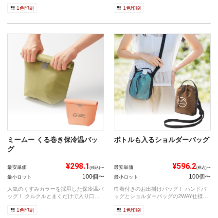
が見え...
が付...
1色印刷
1色印刷
ミームー くる巻き保冷温バッ
ボトルも入るショルダーバッグ
グ
¥298.1
¥596.2
最安単価
最安単価
(税込)〜
(税込)〜
100個〜
100個〜
最小ロット
最小ロット
人気のくすみカラーを採用した保冷温バ
巾着付きのお出掛けバッグ！ ハンドバ
ッグ！ クルクルとまくだけで入り口を
ッグとショルダーバッグの2WAY仕様の
閉じら...
サコ...
1色印刷
1色印刷