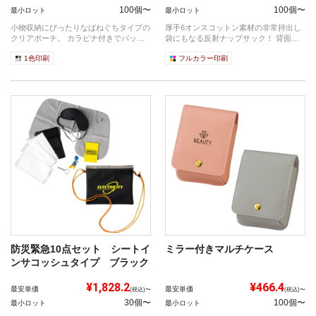
100個〜
100個〜
最小ロット
最小ロット
小物収納にぴったりなばねぐちタイプの
厚手6オンスコットン素材の非常持出し
クリアポーチ。 カラビナ付きでバッグ
袋にもなる反射ナップサック！ 背面に
にさげ...
は、透...
1色印刷
フルカラー印刷
防災緊急10点セット シートイ
ミラー付きマルチケース
ンサコッシュタイプ ブラック
¥1,828.2
¥466.4
最安単価
最安単価
(税込)〜
(税込)〜
30個〜
100個〜
最小ロット
最小ロット