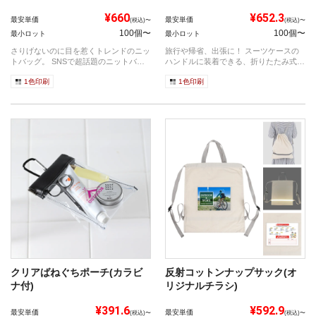
¥660
¥652.3
最安単価
最安単価
(税込)〜
(税込)〜
100個〜
100個〜
最小ロット
最小ロット
さりげないのに目を惹くトレンドのニッ
旅行や帰省、出張に！ スーツケースの
トバッグ。 SNSで超話題のニットバッ
ハンドルに装着できる、折りたたみ式の
グが...
ボスト...
1色印刷
1色印刷
クリアばねぐちポーチ(カラビ
反射コットンナップサック(オ
ナ付)
リジナルチラシ)
¥391.6
¥592.9
最安単価
最安単価
(税込)〜
(税込)〜