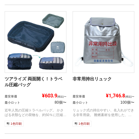
ツアライズ 両面開く！トラベ
非常用持出リュック
ル圧縮バッグ
¥603.9
¥1,746.8
最安単価
最安単価
(税込)〜
(税込)〜
80個〜
100個〜
最小ロット
最小ロット
近年人気の圧縮トラベルバッグ。 かさ
リュック式の持出やすい、名入れができ
ばる衣類などの荷物を、約50％に圧縮し
る非常用袋。 難燃素材を使用した、ま
て収...
さに防...
1色印刷
1色印刷