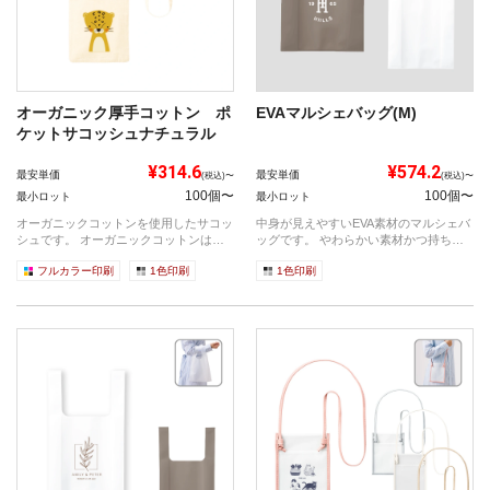
オーガニック厚手コットン ポ
EVAマルシェバッグ(M)
ケットサコッシュナチュラル
¥314.6
¥574.2
最安単価
最安単価
(税込)〜
(税込)〜
100個〜
100個〜
最小ロット
最小ロット
オーガニックコットンを使用したサコッ
中身が見えやすいEVA素材のマルシェバ
シュです。 オーガニックコットンは農
ッグです。 やわらかい素材かつ持ち手
薬を使...
の太...
フルカラー印刷
1色印刷
1色印刷