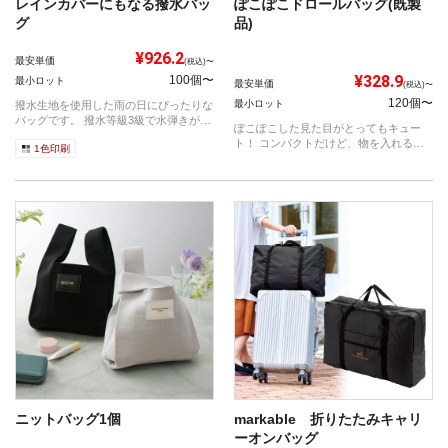
レインカバーにもなる撥水バッ
ぽこぽこドロールバッグ(既製
グ
品)
¥926.2
最安単価
(税込)〜
¥328.9
100個〜
最小ロット
最安単価
(税込)〜
120個〜
最小ロット
撥水生地を使用した雨の日にぴったりな
バッグです。 撥水等級3級で水弾きがよ
ぽこぽこした見た目がとってもキュー
く、...
ト！ コンパクトだけど、物を入れると
1色印刷
びよーん...
ニットバッグ1個
markable 折りたたみキャリ
ーオンバッグ