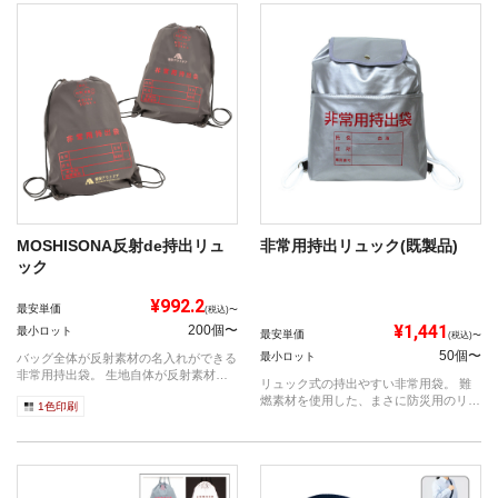
MOSHISONA反射de持出リュ
非常用持出リュック(既製品)
ック
¥992.2
最安単価
(税込)〜
¥1,441
200個〜
最小ロット
最安単価
(税込)〜
50個〜
最小ロット
バッグ全体が反射素材の名入れができる
非常用持出袋。 生地自体が反射素材な
リュック式の持出やすい非常用袋。 難
ので、...
燃素材を使用した、まさに防災用のリュ
1色印刷
ック！