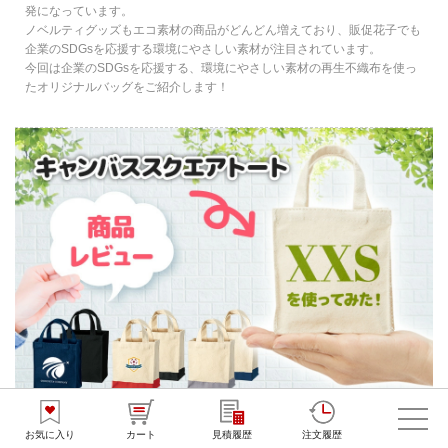
発になっています。
ノベルティグッズもエコ素材の商品がどんどん増えており、販促花子でも
企業のSDGsを応援する環境にやさしい素材が注目されています。
今回は企業のSDGsを応援する、環境にやさしい素材の再生不織布を使っ
たオリジナルバッグをご紹介します！
花子PRESS
お気に入り
カート
見積履歴
注文履歴