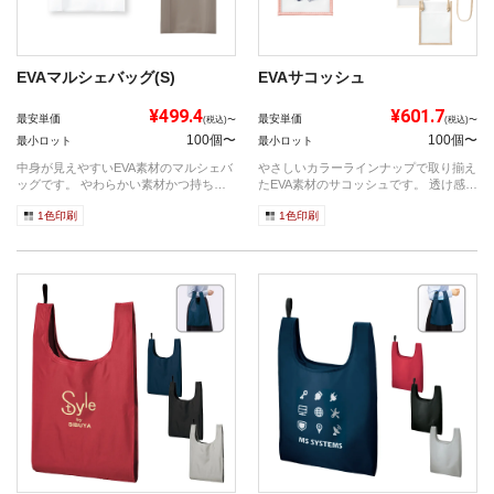
EVAマルシェバッグ(S)
EVAサコッシュ
¥499.4
¥601.7
最安単価
最安単価
(税込)〜
(税込)〜
100個〜
100個〜
最小ロット
最小ロット
中身が見えやすいEVA素材のマルシェバ
やさしいカラーラインナップで取り揃え
ッグです。 やわらかい素材かつ持ち手
たEVA素材のサコッシュです。 透け感の
の太...
あ...
1色印刷
1色印刷