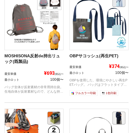
MOSHISONA反射de持出リュ
OBPサコッシュ(再生PET)
ック(既製品)
¥374
最安単価
(税込)〜
¥693
100個〜
最小ロット
最安単価
(税込)〜
100個〜
最小ロット
OBPを使用した、環境にやさしい再生P
ETバッグ。 バッグはフラットタイプで
バッグ全体が反射素材の非常用持出袋。
薄...
生地自体が反射素材なので、どんな持ち
フルカラー印刷
1色印刷
方を...