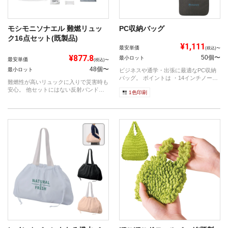
モシモニソナエル 難燃リュッ
PC収納バッグ
ク16点セット(既製品)
¥1,111
最安単価
(税込)〜
¥877.8
50個〜
最小ロット
最安単価
(税込)〜
48個〜
最小ロット
ビジネスや通学・出張に最適なPC収納
バッグ。 ポイントは ・14インチノー
難燃性が高いリュックに入りで災害時も
ト...
安心。 他セットにはない反射バンドや
1色印刷
アイマ...