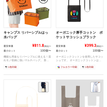
キャンプス リバーシブルはっ
オーガニック厚手コットン ポ
水バッグ
ケットサコッシュブラック
¥811.8
¥399.3
最安単価
最安単価
(税込)〜
(税込)〜
100個〜
100個〜
最小ロット
最小ロット
機能も用途もリバーシブルに使える！濡
オーガニックコットンを使用したサコッ
れモノ収納に強いマルチバッグ。 形状
シュです。 オーガニックコットンは農
がバッ...
薬を使...
1色印刷
フルカラー印刷
1色印刷