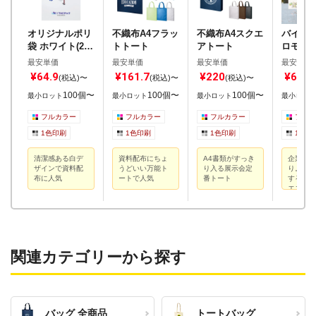
オリジナルポリ
不織布A4フラッ
不織布A4スクエ
バイオ
袋 ホワイト(260
トトート
アトート
ロモー
×400mm)
コバッグ
最安単価
最安単価
最安単価
最安単価
¥64.9
¥161.7
¥220
¥64.9
(税込)〜
(税込)〜
(税込)〜
100個〜
100個〜
100個〜
最小ロット
最小ロット
最小ロット
最小ロッ
フルカラー
フルカラー
フルカラー
フルカ
1色印刷
1色印刷
1色印刷
1色印
清潔感ある白デ
資料配布にちょ
A4書類がすっき
企業PR
ザインで資料配
うどいい万能ト
り入る展示会定
り。名入
布に人気
ートで人気
番トート
するシン
エコバッ
関連カテゴリーから探す
バッグ 全商品
トートバッグ