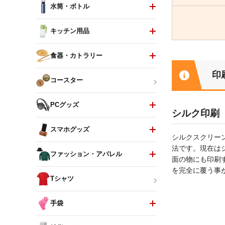
水筒・ボトル
キッチン用品
食器・カトラリー
印
コースター
PCグッズ
シルク印刷
スマホグッズ
シルクスクリー
法です。現在は
ファッション・アパレル
面の物にも印刷
を完全に覆う事
Tシャツ
手袋