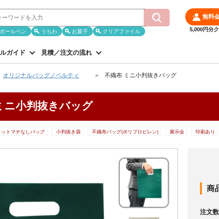
無料
5,000円
ボールペン
うちわ
お菓子
クリアファイル
ルガイド
見積／注文の流れ
オリジナルバッグノベルティ
不織布 ミニ小判抜きバッグ
ミニ小判抜きバッグ
ラットマチなしバッグ
小判抜き袋
不織布バッグ(ポリプロピレン)
展示会
印刷あり
商
注文数