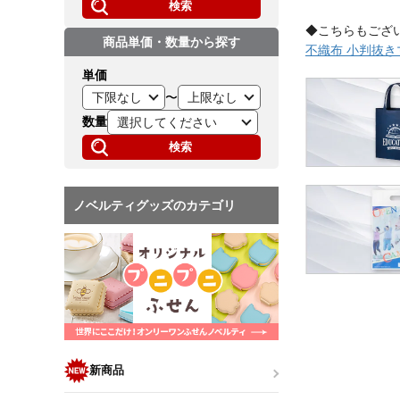
検索
◆こちらもござ
商品単価・数量から探す
不織布 小判抜
単価
〜
数量
検索
ノベルティグッズのカテゴリ
新商品