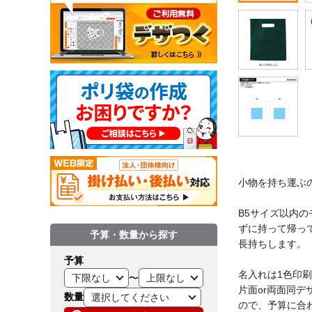
小物を持ち運ぶ
B5サイズ以内
ずに持って帰っ
予算・数量から探す
長持ちします。
予算
名入れは1色印
〜
片面or両面同デ
数量
ので、予算に合