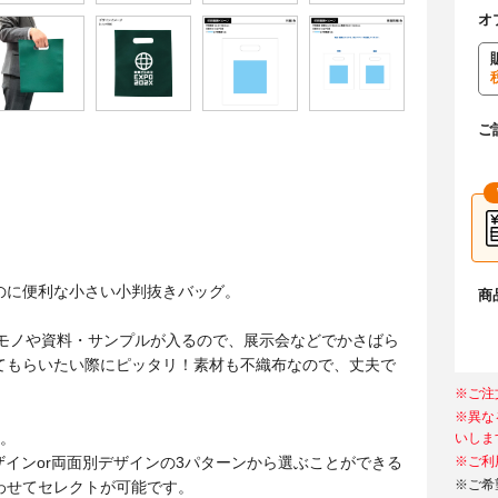
オ
ご
のに便利な小さい小判抜きバッグ。
商
のモノや資料・サンプルが入るので、展示会などでかさばら
てもらいたい際にピッタリ！素材も不織布なので、丈夫で
※ご注
※異な
刷。
いしま
ザインor両面別デザインの3パターンから選ぶことができる
※ご利
※ご希
わせてセレクトが可能です。