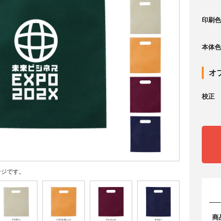
印刷色
本体色
オ
校正
ージです。
商