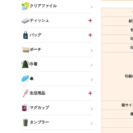
クリアファイル
ティッシュ
材
バッグ
ポーチ
巾着
印刷
傘
生活用品
箱サイ
マグカップ
タンブラー