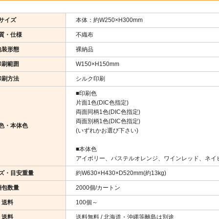
サイズ
本体：約W250×H300mm
質・仕様
不織布
包装形態
裸納品
印刷範囲
W150×H150mm
印刷方法
シルク印刷
■印刷色
片面1色(DIC色指定)
両面同柄1色(DIC色指定)
両面別柄1色(DIC色指定)
色・本体色
(いずれかお選び下さい)
■本体色
アイボリー、パステルオレンジ、ワインレッド、ネイビ
ズ・目安重量
約W630×H430×D520mm(約13kg)
梱包数量
2000個/カートン
送料
100個～
送料
送料無料 / 北海道・沖縄等離島は別途