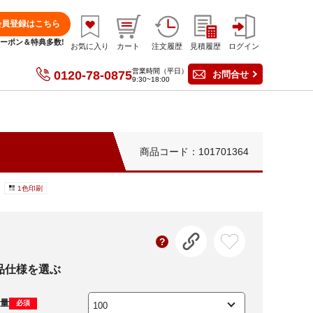
会員登録はこちら
分クーポン＆特典多数!
お気に入り
カート
注文履歴
見積履歴
ログイン
営業時間（平日）
0120-78-0875
お問合せ
9:30~18:00
商品コード：101701364
1色印刷
品仕様を選ぶ
量
必須