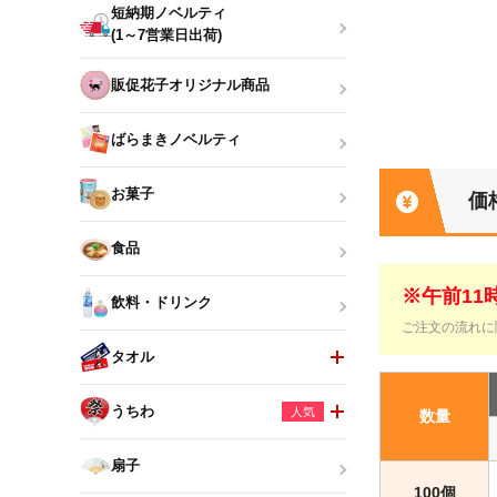
短納期ノベルティ
(1～7営業日出荷)
販促花子オリジナル商品
ばらまきノベルティ
お菓子
価
食品
※午前1
飲料・ドリンク
ご注文の流れに
タオル
うちわ
人気
数量
扇子
100個