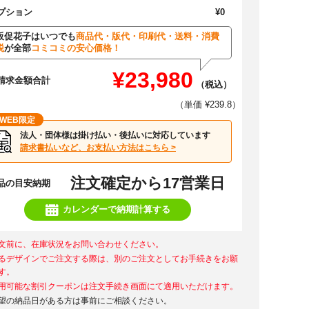
プション
¥0
販促花子はいつでも
商品代・版代・印刷代・送料・消費
税
が全部
コミコミの安心価格！
¥23,980
請求金額合計
（税込）
（単価 ¥239.8）
WEB限定
法人・団体様は掛け払い・後払いに対応しています
請求書払いなど、お支払い方法はこちら >
注文確定から17営業日
品の目安納期
カレンダーで納期計算する
文前に、在庫状況をお問い合わせください。
るデザインでご注文する際は、別のご注文としてお手続きをお願
す。
用可能な割引クーポンは注文手続き画面にて適用いただけます。
望の納品日がある方は事前にご相談ください。