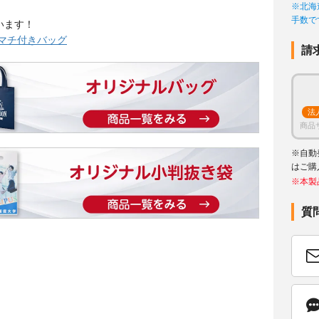
※北海
手数で
います！
きマチ付きバッグ
請
法
商品
※自動
はご購
※本製
質