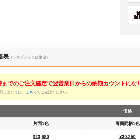
格表
（※オプションは別途）
1時までのご注文確定で翌営業日からの納期カウントにな
関しましては、
こちら
でご確認ください。
価格
片面1色
両面同柄1色
¥23,980
¥30,250