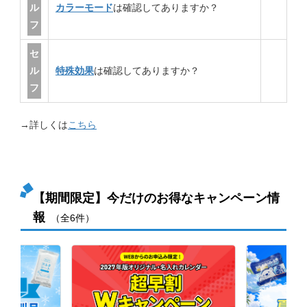
ル
カラーモード
は確認してありますか？
フ
セ
ル
特殊効果
は確認してありますか？
フ
→詳しくは
こちら
【期間限定】今だけのお得なキャンペーン情
報
（全6件）