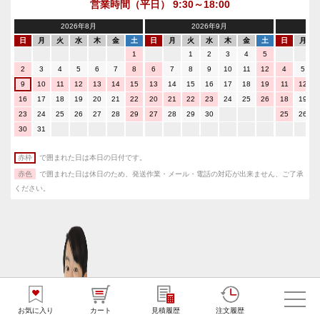
営業時間（平日） 9:30～18:00
2026年8月
2026年9月
日
月
火
水
木
金
土
日
月
火
水
木
金
土
日
月
1
1
2
3
4
5
2
3
4
5
6
7
8
6
7
8
9
10
11
12
4
5
9
10
11
12
13
14
15
13
14
15
16
17
18
19
11
12
16
17
18
19
20
21
22
20
21
22
23
24
25
26
18
19
23
24
25
26
27
28
29
27
28
29
30
25
26
30
31
赤枠
で囲まれた日は本日の日付です。
赤色
で囲まれた日は休日のため、発送作業・メール・電話の対応が出来ません、ご了承
ください。
お客様のご質問やお問合せに対応する
お気に入り
カート
見積履歴
注文履歴