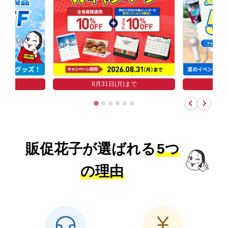
まで
8
8月31日(月)まで
販促花子が選ばれる
5つ
の理由