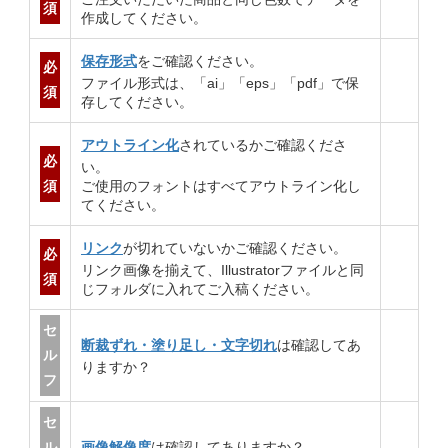
須
作成してください。
保存形式
をご確認ください。
必
ファイル形式は、「ai」「eps」「pdf」で保
須
存してください。
アウトライン化
されているかご確認くださ
必
い。
須
ご使用のフォントはすべてアウトライン化し
てください。
リンク
が切れていないかご確認ください。
必
リンク画像を揃えて、Illustratorファイルと同
須
じフォルダに入れてご入稿ください。
セ
断裁ずれ・塗り足し・文字切れ
は確認してあ
ル
りますか？
フ
セ
ル
画像解像度
は確認してありますか？