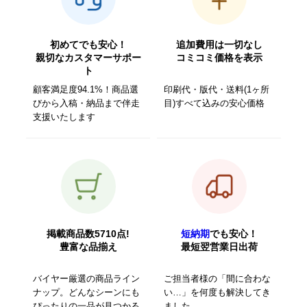
初めてでも安心！
追加費用は一切なし
親切なカスタマーサポー
コミコミ価格を表示
ト
顧客満足度94.1%！商品選
印刷代・版代・送料(1ヶ所
びから入稿・納品まで伴走
目)すべて込みの安心価格
支援いたします
掲載商品数5710点!
短納期
でも安心！
豊富な品揃え
最短翌営業日出荷
バイヤー厳選の商品ライン
ご担当者様の「間に合わな
ナップ。どんなシーンにも
い…」を何度も解決してき
ぴったりの一品が見つかる
ました