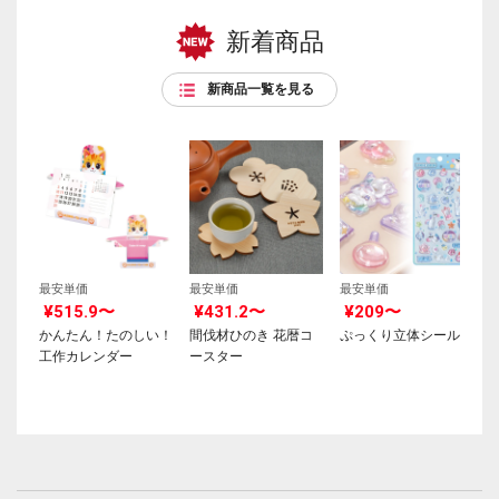
新着商品
新商品一覧を見る
最安単価
最安単価
最安単価
¥515.9〜
¥431.2〜
¥209〜
かんたん！たのしい！
間伐材ひのき 花暦コ
ぷっくり立体シール
工作カレンダー
ースター