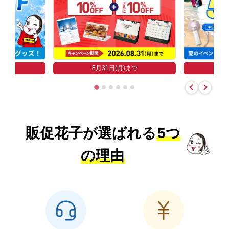
まで
8
8月31日(月)まで
販促花子が選ばれる
5つ
の理由