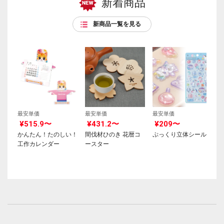
新着商品
新商品一覧を見る
最安単価
最安単価
最安単価
¥515.9〜
¥431.2〜
¥209〜
かんたん！たのしい！
間伐材ひのき 花暦コ
ぷっくり立体シール
工作カレンダー
ースター