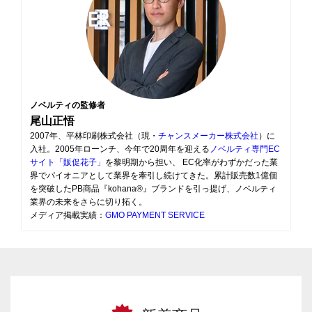
ノベルティの監修者
尾山正悟
2007年、平林印刷株式会社（現・
チャンスメーカー株式会社
）に
入社。2005年ローンチ、今年で20周年を迎える
ノベルティ専門EC
サイト「販促花子」
を黎明期から担い、 EC化率がわずかだった業
界でパイオニアとして業界を牽引し続けてきた。累計販売数1億個
を突破したPB商品『kohana®』ブランドを引っ提げ、ノベルティ
業界の未来をさらに切り拓く。
メディア掲載実績：
GMO PAYMENT SERVICE