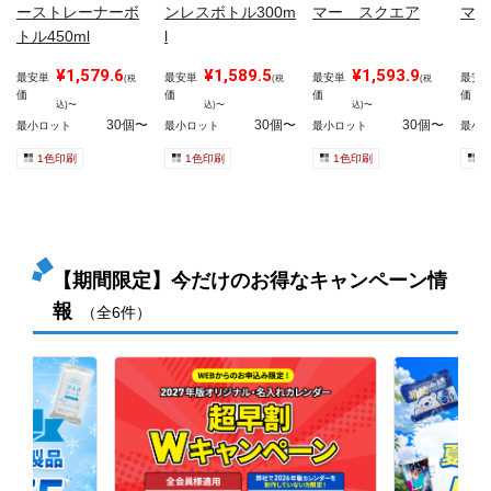
ーストレーナーボ
ンレスボトル300m
マー スクエア
マー
トル450ml
l
¥1,579.6
¥1,589.5
¥1,593.9
最安単
最安単
最安単
最安
(税
(税
(税
価
価
価
価
込)〜
込)〜
込)〜
30個〜
30個〜
30個〜
最小ロット
最小ロット
最小ロット
最小
1色印刷
1色印刷
1色印刷
1
【期間限定】今だけのお得なキャンペーン情
報
（全6件）