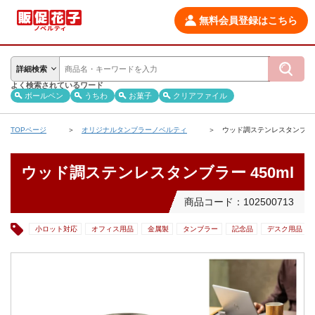
無料会員登録はこちら
詳細検索
よく検索されているワード
ボールペン
うちわ
お菓子
クリアファイル
TOPページ
オリジナルタンブラーノベルティ
ウッド調ステンレスタンブラー 
ウッド調ステンレスタンブラー 450ml
商品コード：102500713
小ロット対応
オフィス用品
金属製
タンブラー
記念品
デスク用品