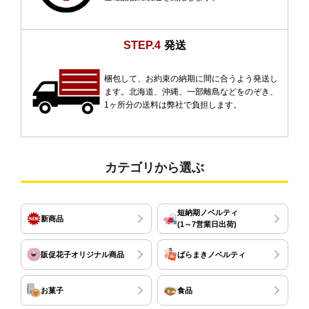
STEP.4
発送
梱包して、お約束の納期に間に合うよう発送し
ます。北海道、沖縄、一部離島などをのぞき、
1ヶ所分の送料は弊社で負担します。
カテゴリから選ぶ
短納期ノベルティ
新商品
(1～7営業日出荷)
販促花子オリジナル商品
ばらまきノベルティ
お菓子
食品