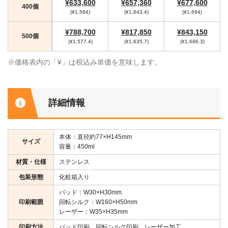
¥633,600
¥657,360
¥677,600
400個
(¥1,584)
(¥1,643.4)
(¥1,694)
¥788,700
¥817,850
¥843,150
500個
(¥1,577.4)
(¥1,635.7)
(¥1,686.3)
※価格表内の「¥」は税込み単価を意味します。
詳細情報
本体：直径約77×H145mm
サイズ
容量：450ml
材質・仕様
ステンレス
包装形態
化粧箱入り
パッド：W30×H30mm
印刷範囲
回転シルク：W160×H50mm
レーザー：W35×H35mm
印刷方法
パッド印刷、回転シルク印刷、レーザー加工