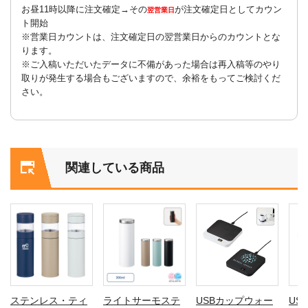
お昼11時以降に注文確定→その
が注文確定日としてカウン
翌営業日
ト開始
※営業日カウントは、注文確定日の翌営業日からのカウントとな
ります。
※ご入稿いただいたデータに不備があった場合は再入稿等のやり
取りが発生する場合もございますので、余裕をもってご検討くだ
さい。
関連している商品
ステンレス・ティ
ライトサーモステ
USBカップウォー
US