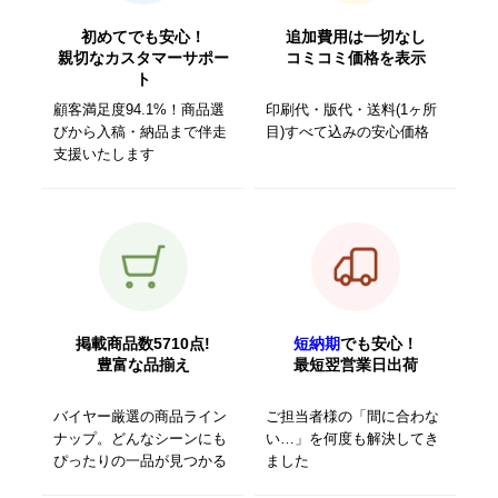
初めてでも安心！
追加費用は一切なし
親切なカスタマーサポー
コミコミ価格を表示
ト
顧客満足度94.1%！商品選
印刷代・版代・送料(1ヶ所
びから入稿・納品まで伴走
目)すべて込みの安心価格
支援いたします
掲載商品数5710点!
短納期
でも安心！
豊富な品揃え
最短翌営業日出荷
バイヤー厳選の商品ライン
ご担当者様の「間に合わな
ナップ。どんなシーンにも
い…」を何度も解決してき
ぴったりの一品が見つかる
ました