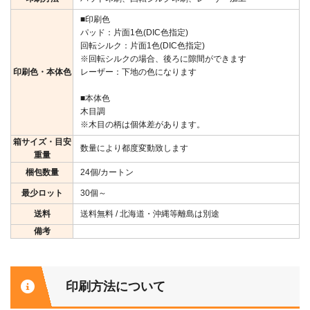
■印刷色
パッド：片面1色(DIC色指定)
回転シルク：片面1色(DIC色指定)
※回転シルクの場合、後ろに隙間ができます
印刷色・本体色
レーザー：下地の色になります
■本体色
木目調
※木目の柄は個体差があります。
箱サイズ・目安
数量により都度変動致します
重量
梱包数量
24個/カートン
最少ロット
30個～
送料
送料無料 / 北海道・沖縄等離島は別途
備考
印刷方法について