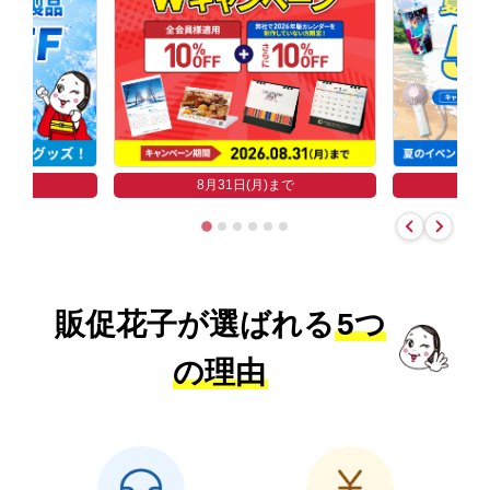
まで
8
8月31日(月)まで
販促花子が選ばれる
5つ
の理由