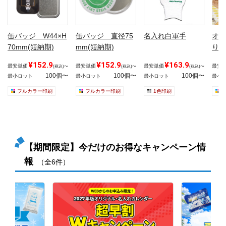
缶バッジ W44×H
缶バッジ 直径75
名入れ白軍手
オリ
70mm(短納期)
mm(短納期)
りミ
¥152.9
¥152.9
¥163.9
最安単価
最安単価
最安単価
最安
(税込)〜
(税込)〜
(税込)〜
100個〜
100個〜
100個〜
最小ロット
最小ロット
最小ロット
最小
フルカラー印刷
フルカラー印刷
1色印刷
【期間限定】今だけのお得なキャンペーン情
報
（全6件）