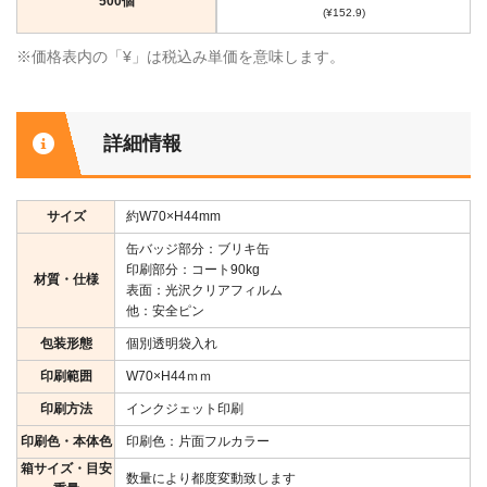
500個
(¥152.9)
※価格表内の「¥」は税込み単価を意味します。
詳細情報
サイズ
約W70×H44mm
缶バッジ部分：ブリキ缶
印刷部分：コート90kg
材質・仕様
表面：光沢クリアフィルム
他：安全ピン
包装形態
個別透明袋入れ
印刷範囲
W70×H44ｍｍ
印刷方法
インクジェット印刷
印刷色・本体色
印刷色：片面フルカラー
箱サイズ・目安
数量により都度変動致します