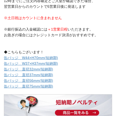
12時までにご注文内容確定とご入金が確認できた場合、
翌営業日からのカウントで5営業日後に発送します
※土日祝はカウントに含まれません
※銀行振込の入金確認には
＋1営業日程
いただきます。
お急ぎの場合にはクレジットカード決済がおすすめです。
◆こちらもございます！
缶バッジ W44×H70mm(短納期)
缶バッジ W37×H37mm(短納期)
缶バッジ 直径32mm(短納期)
缶バッジ 直径37mm(短納期)
缶バッジ 直径56mm(短納期)
缶バッジ 直径75mm(短納期)