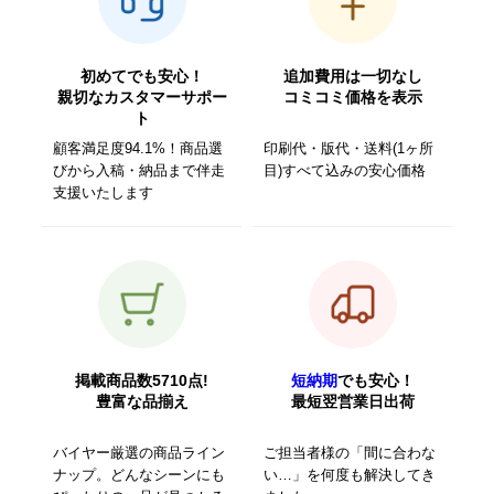
初めてでも安心！
追加費用は一切なし
親切なカスタマーサポー
コミコミ価格を表示
ト
顧客満足度94.1%！商品選
印刷代・版代・送料(1ヶ所
びから入稿・納品まで伴走
目)すべて込みの安心価格
支援いたします
掲載商品数5710点!
短納期
でも安心！
豊富な品揃え
最短翌営業日出荷
バイヤー厳選の商品ライン
ご担当者様の「間に合わな
ナップ。どんなシーンにも
い…」を何度も解決してき