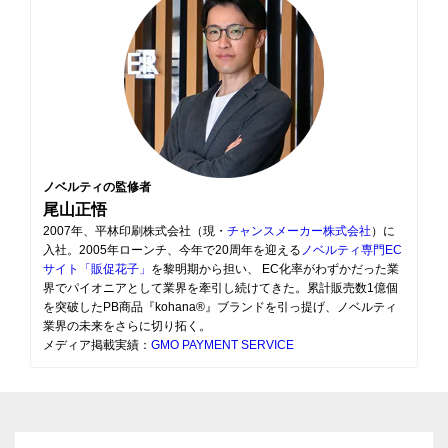
ノベルティの監修者
尾山正悟
2007年、平林印刷株式会社（現・
チャンスメーカー株式会社
）に
入社。2005年ローンチ、今年で20周年を迎える
ノベルティ専門EC
サイト「販促花子」
を黎明期から担い、 EC化率がわずかだった業
界でパイオニアとして業界を牽引し続けてきた。累計販売数1億個
を突破したPB商品『kohana®』ブランドを引っ提げ、ノベルティ
業界の未来をさらに切り拓く。
メディア掲載実績：
GMO PAYMENT SERVICE