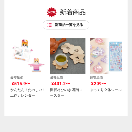
新着商品
新商品一覧を見る
最安単価
最安単価
最安単価
¥515.9〜
¥431.2〜
¥209〜
かんたん！たのしい！
間伐材ひのき 花暦コ
ぷっくり立体シール
工作カレンダー
ースター