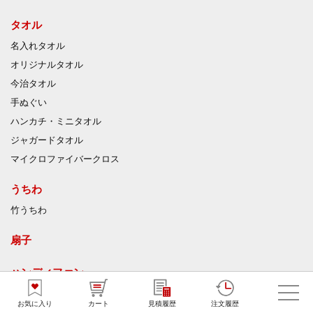
タオル
名入れタオル
オリジナルタオル
今治タオル
手ぬぐい
ハンカチ・ミニタオル
ジャガードタオル
マイクロファイバークロス
うちわ
竹うちわ
扇子
ハンディファン
ひんやりグッズ
お気に入り
カート
見積履歴
注文履歴