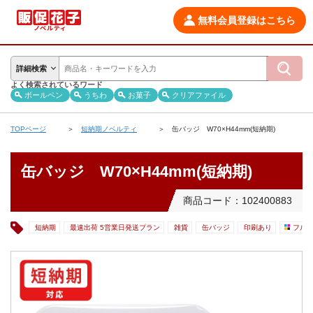
無料会員登録はこちら
詳細検索
よく検索されているワード
ボールペン
うちわ
お菓子
クリアファイル
TOPページ
短納期ノベルティ
缶バッジ W70×H44mm(短納期)
缶バッジ W70×H44mm(短納期)
商品コード：102400883
短納期
最速出荷 5営業日発送プラン
雑貨
缶バッジ
印刷あり
フル