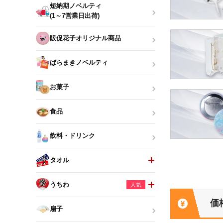
短納期ノベルティ
(1～7営業日出荷)
販促花子オリジナル商品
ばらまきノベルティ
お菓子
食品
飲料・ドリンク
タオル
うちわ
人気
価
扇子