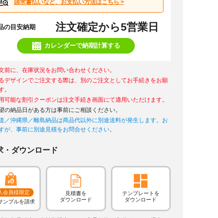
請求書払いなど、お支払い方法はこちら >
注文確定から5営業日
品の目安納期
カレンダーで納期計算する
文前に、在庫状況をお問い合わせください。
るデザインでご注文する際は、別のご注文としてお手続きをお願
す。
用可能な割引クーポンは注文手続き画面にて適用いただけます。
望の納品日がある方は事前にご相談ください。
道／沖縄県／離島納品は商品代以外に別途送料が発生します。お
すが、事前に別途見積をお問合せください。
求・ダウンロード
人会員様限定
見積書を
テンプレートを
ダウンロード
ダウンロード
サンプルを請求