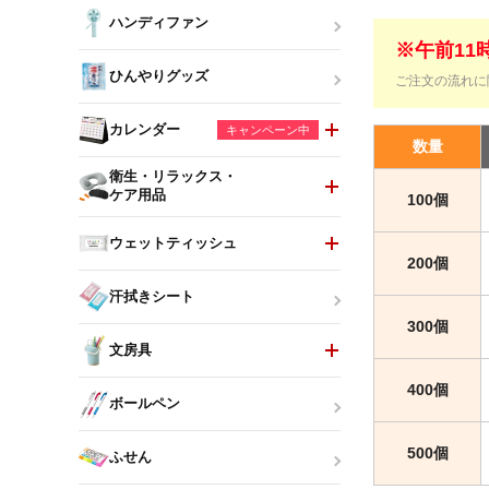
ハンディファン
※午前1
ひんやりグッズ
ご注文の流れに
カレンダー
キャンペーン中
数量
衛生・リラックス・
ケア用品
100個
ウェットティッシュ
200個
汗拭きシート
300個
文房具
400個
ボールペン
500個
ふせん