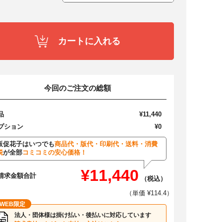
カートに入れる
今回のご注文の総額
品
¥11,440
プション
¥0
販促花子はいつでも
商品代・版代・印刷代・送料・消費
税
が全部
コミコミの安心価格！
¥11,440
請求金額合計
（税込）
（単価 ¥114.4）
WEB限定
法人・団体様は掛け払い・後払いに対応しています