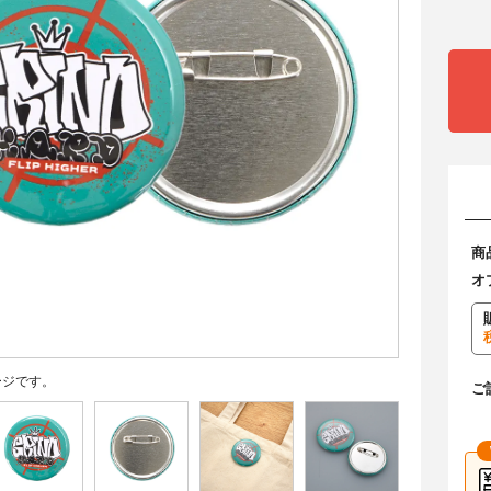
商
オ
ージです。
ご