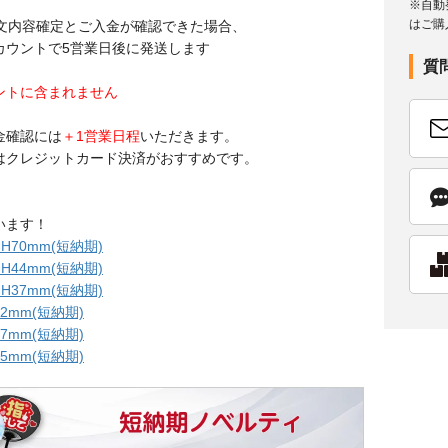
※自動
はご購
注文内容確定とご入金が確認できた場合、
カウントで5営業日後に発送します
質
ントに含まれません
金確認には
＋1営業日程
いただきます。
はクレジットカード決済がおすすめです。
います！
H70mm(短納期)
H44mm(短納期)
H37mm(短納期)
2mm(短納期)
7mm(短納期)
5mm(短納期)