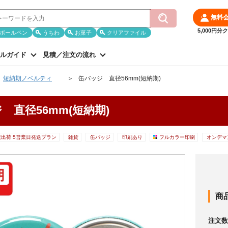
無料
5,000円
ボールペン
うちわ
お菓子
クリアファイル
ルガイド
見積／注文の流れ
短納期ノベルティ
缶バッジ 直径56mm(短納期)
 直径56mm(短納期)
速出荷 5営業日発送プラン
雑貨
缶バッジ
印刷あり
フルカラー印刷
オンデマ
商
注文数