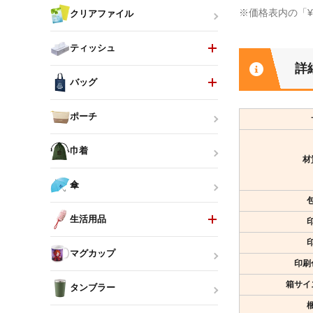
※価格表内の「
クリアファイル
ティッシュ
詳
バッグ
ポーチ
巾着
材
傘
生活用品
マグカップ
印刷
箱サイ
タンブラー