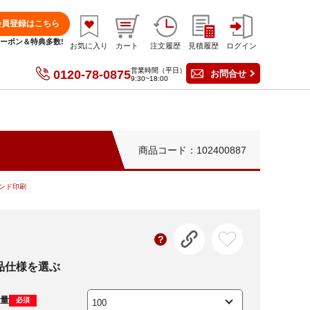
会員登録はこちら
分クーポン＆特典多数!
お気に入り
カート
注文履歴
見積履歴
ログイン
営業時間（平日）
0120-78-0875
お問合せ
9:30~18:00
商品コード：102400887
ンド印刷
品仕様を選ぶ
量
必須