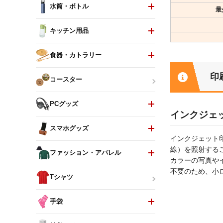
水筒・ボトル
最
キッチン用品
食器・カトラリー
印
コースター
PCグッズ
インクジェ
スマホグッズ
インクジェット
線）を照射する
ファッション・アパレル
カラーの写真や
不要のため、小
Tシャツ
手袋