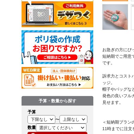
お急ぎの方にぴ
短納期でご用意
です。
訴求力とコスト
ッジ。
帽子やバッグな
発色の良いフル
予算・数量から探す
見せます。
予算
〜
＜短納期プラン
数量
11時までに注