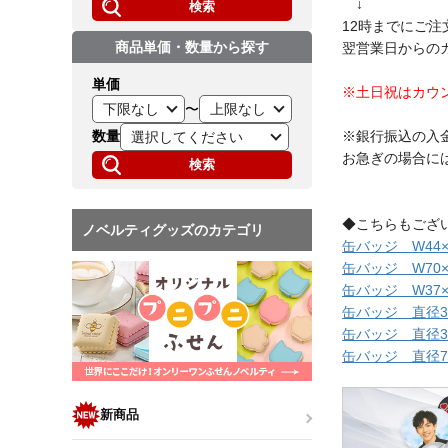
↓
検索
12時までにご
商品単価・数量から探す
翌営業日からの
単価
※土日祝はカウ
〜
数量
※銀行振込の入
お急ぎの場合に
検索
◆こちらもござ
ノベルティグッズのカテゴリ
缶バッジ W44×
缶バッジ W70×
缶バッジ W37×
缶バッジ 直径3
缶バッジ 直径3
缶バッジ 直径7
新商品