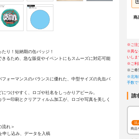
商
※ご注
ったり！短納期の缶バッジ！
※異な
いしま
できるため、急な販促やイベントにもスムーズに対応可能
※ご利
※ご希
※北海
パフォーマンスのバランスに優れた、中型サイズの丸缶バ
手数で
どにつけやすく、ロゴや社名をしっかりアピール。
請
カラー印刷とクリアフィルム加工が、ロゴや写真を美しく
法
の流れ＞
商品
文を申し込み、データを入稿