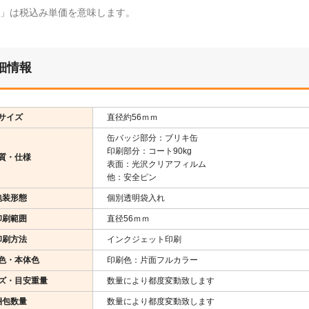
¥」は税込み単価を意味します。
細情報
サイズ
直径約56ｍｍ
缶バッジ部分：ブリキ缶
印刷部分：コート90kg
質・仕様
表面：光沢クリアフィルム
他：安全ピン
包装形態
個別透明袋入れ
印刷範囲
直径56ｍｍ
印刷方法
インクジェット印刷
色・本体色
印刷色：片面フルカラー
ズ・目安重量
数量により都度変動致します
梱包数量
数量により都度変動致します