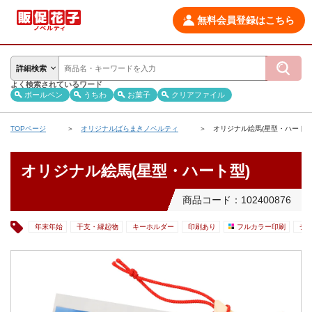
無料会員登録はこちら
詳細検索
よく検索されているワード
ボールペン
うちわ
お菓子
クリアファイル
TOPページ
オリジナルばらまきノベルティ
オリジナル絵馬(星型・ハート型
オリジナル絵馬(星型・ハート型)
商品コード：102400876
年末年始
干支・縁起物
キーホルダー
印刷あり
フルカラー印刷
チ