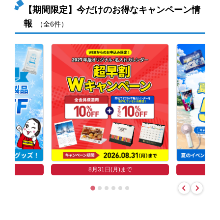
【期間限定】今だけのお得なキャンペーン情
報
（全6件）
まで
8
8月31日(月)まで