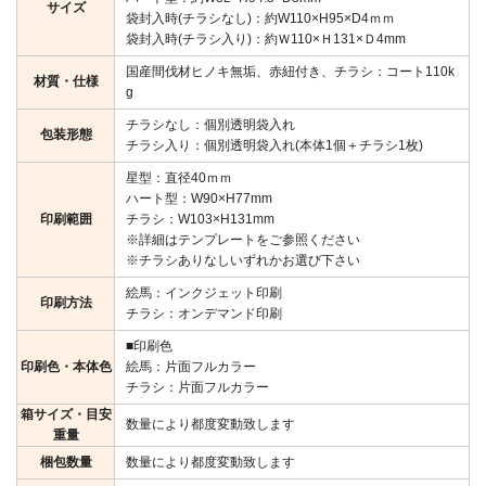
サイズ
袋封入時(チラシなし)：約W110×H95×D4ｍｍ
袋封入時(チラシ入り)：約Ｗ110×Ｈ131×Ｄ4mm
国産間伐材ヒノキ無垢、赤紐付き、チラシ：コート110k
材質・仕様
g
チラシなし：個別透明袋入れ
包装形態
チラシ入り：個別透明袋入れ(本体1個＋チラシ1枚)
星型：直径40ｍｍ
ハート型：W90×H77mm
印刷範囲
チラシ：W103×H131mm
※詳細はテンプレートをご参照ください
※チラシありなしいずれかお選び下さい
絵馬：インクジェット印刷
印刷方法
チラシ：オンデマンド印刷
■印刷色
印刷色・本体色
絵馬：片面フルカラー
チラシ：片面フルカラー
箱サイズ・目安
数量により都度変動致します
重量
梱包数量
数量により都度変動致します