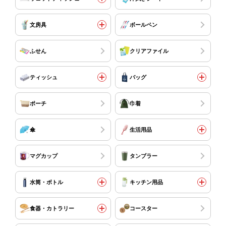
文房具
ボールペン
ふせん
クリアファイル
ティッシュ
バッグ
ポーチ
巾着
傘
生活用品
マグカップ
タンブラー
水筒・ボトル
キッチン用品
食器・カトラリー
コースター