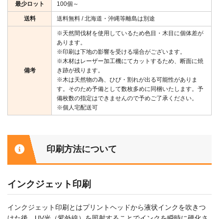
最少ロット
100個～
送料
送料無料 / 北海道・沖縄等離島は別途
※天然間伐材を使用しているため色目・木目に個体差が
あります。
※印刷は下地の影響を受ける場合がございます。
※木材はレーザー加工機にてカットするため、断面に焼
備考
き跡が残ります。
※木は天然物の為、ひび・割れが出る可能性がありま
す。そのため予備として数枚多めに同梱いたします。予
備枚数の指定はできませんので予めご了承ください。
※個人宅配送可
印刷方法について
インクジェット印刷
インクジェット印刷とはプリントヘッドから液状インクを吹きつ
けた後、UV光（紫外線）を照射することでインクを瞬時に硬化さ