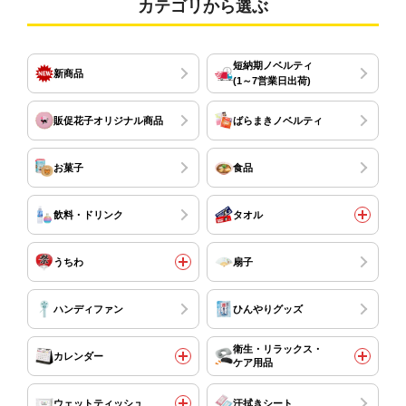
カテゴリから選ぶ
短納期ノベルティ
新商品
(1～7営業日出荷)
販促花子オリジナル商品
ばらまきノベルティ
お菓子
食品
飲料・ドリンク
タオル
うちわ
扇子
ハンディファン
ひんやりグッズ
衛生・リラックス・
カレンダー
ケア用品
ウェットティッシュ
汗拭きシート