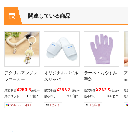
関連している商品
アクリルアンブレ
オリジナル パイル
ラーベ・おやすみ
アク
ラマーカー
スリッパ
手袋
mm
¥250.8
¥256.3
¥262.9
最安単価
最安単価
最安単価
最安
(税込)〜
(税込)〜
(税込)〜
100個〜
200個〜
100個〜
最小ロット
最小ロット
最小ロット
最小
フルカラー印刷
1色印刷
1色印刷