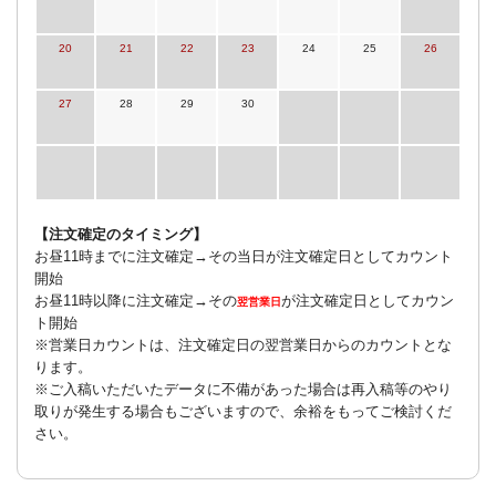
20
21
22
23
24
25
26
27
28
29
30
【注文確定のタイミング】
お昼11時までに注文確定→その当日が注文確定日としてカウント
開始
お昼11時以降に注文確定→その
が注文確定日としてカウン
翌営業日
ト開始
※営業日カウントは、注文確定日の翌営業日からのカウントとな
ります。
※ご入稿いただいたデータに不備があった場合は再入稿等のやり
取りが発生する場合もございますので、余裕をもってご検討くだ
さい。