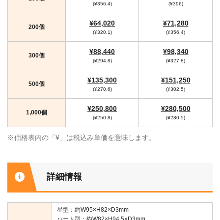
(¥356.4)
(¥396)
¥64,020
¥71,280
200個
(¥320.1)
(¥356.4)
¥88,440
¥98,340
300個
(¥294.8)
(¥327.8)
¥135,300
¥151,250
500個
(¥270.6)
(¥302.5)
¥250,800
¥280,500
1,000個
(¥250.8)
(¥280.5)
※価格表内の「¥」は税込み単価を意味します。
詳細情報
星型：約W95×H82×D3mm
ハート型：約W82×H94.5×D3mm