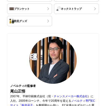
ブランケット
ネックストラップ
防災グッズ
ノベルティの監修者
尾山正悟
2007年、平林印刷株式会社（現・
チャンスメーカー株式会社
）に
入社。2005年ローンチ、今年で20周年を迎える
ノベルティ専門EC
サイト「販促花子」
を黎明期から担い、 EC化率がわずかだった業