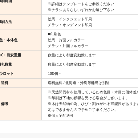
印刷範囲
※詳細はテンプレートをご参照ください
※チラシありなしいずれかお選び下さい
絵馬：インクジェット印刷
印刷方法
チラシ：オンデマンド印刷
■印刷色
色・本体色
絵馬：片面フルカラー
チラシ：片面フルカラー
ズ・目安重量
数量により都度変動致します
梱包数量
数量により都度変動致します
少ロット
100個～
送料
送料無料 / 北海道・沖縄等離島は別途
※天然間伐材を使用しているため色目・木目に個体差
※印刷は下地の影響を受ける場合がございます。
備考
※木は天然物の為、ひび・割れが出る可能性がありま
定はできませんので予めご了承ください。
※個人宅配送可