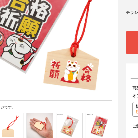
チラシ
商
オ
ージです。
ご