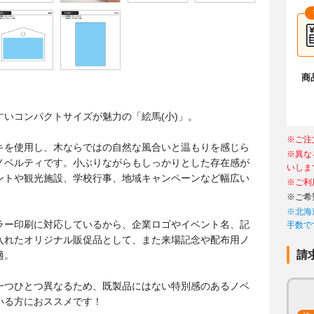
商
すいコンパクトサイズが魅力の「絵馬(小)」。
※ご注
キを使用し、木ならではの自然な風合いと温もりを感じら
※異な
ノベルティです。小ぶりながらもしっかりとした存在感が
いしま
ントや観光施設、学校行事、地域キャンペーンなど幅広い
※ご利
※ご希
※北海
ラー印刷に対応しているから、企業ロゴやイベント名、記
手数で
入れたオリジナル販促品として、また来場記念や配布用ノ
請
適。
一つひとつ異なるため、既製品にはない特別感のあるノベ
いる方におススメです！