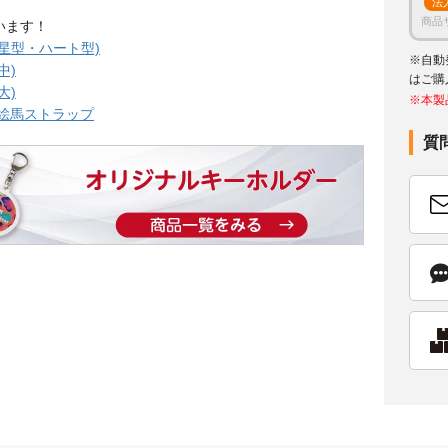
法
商品
います！
星型・ハート型)
※自動
中)
はご購
大)
※本製
ニ絵馬ストラップ
質