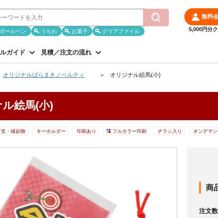
無料
5,000円
ボールペン
うちわ
お菓子
クリアファイル
ルガイド
見積／注文の流れ
オリジナルばらまきノベルティ
オリジナル絵馬(小)
ル絵馬(小)
干支・縁起物
キーホルダー
印刷あり
フルカラー印刷
チラシ入り
オンデマン
商
注文数