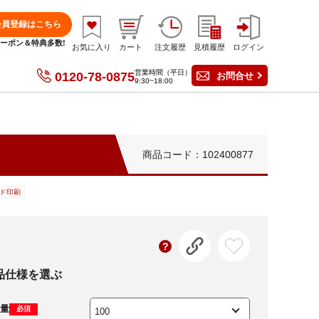
会員登録はこちら
分クーポン＆特典多数!
お気に入り
カート
注文履歴
見積履歴
ログイン
営業時間（平日）
0120-78-0875
お問合せ
9:30~18:00
商品コード：102400877
ド印刷
品仕様を選ぶ
量
必須