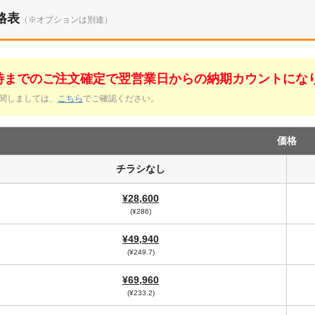
格表
（※オプションは別途）
1時までのご注文確定で翌営業日からの納期カウントにな
関しましては、
こちら
でご確認ください。
価格
チラシなし
¥28,600
(¥286)
¥49,940
(¥249.7)
¥69,960
(¥233.2)