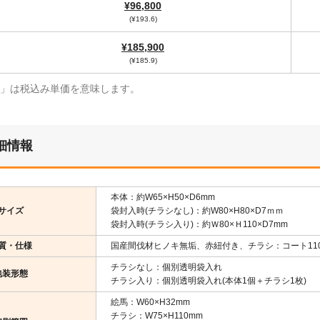
¥96,800
(¥193.6)
¥185,900
(¥185.9)
¥」は税込み単価を意味します。
細情報
本体：約W65×H50×D6mm
サイズ
袋封入時(チラシなし)：約W80×H80×D7ｍｍ
袋封入時(チラシ入り)：約Ｗ80×Ｈ110×D7mm
質・仕様
国産間伐材ヒノキ無垢、赤紐付き、チラシ：コート110
チラシなし：個別透明袋入れ
包装形態
チラシ入り：個別透明袋入れ(本体1個＋チラシ1枚)
絵馬：W60×H32mm
チラシ：W75×H110mm