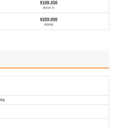
¥108,350
(¥216.7)
¥209,000
(¥209)
kg