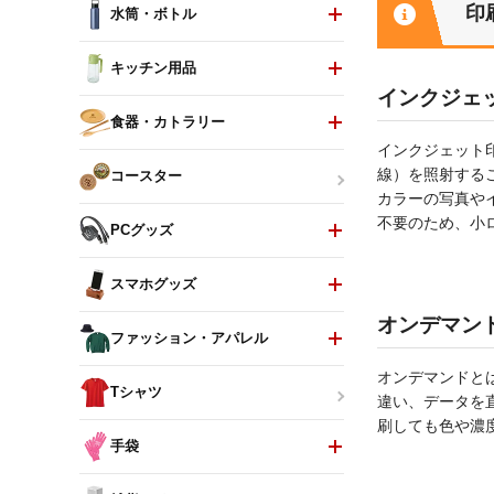
印
水筒・ボトル
キッチン用品
インクジェ
食器・カトラリー
インクジェット
線）を照射する
コースター
カラーの写真や
不要のため、小
PCグッズ
スマホグッズ
オンデマン
ファッション・アパレル
オンデマンドと
Tシャツ
違い、データを
刷しても色や濃
手袋