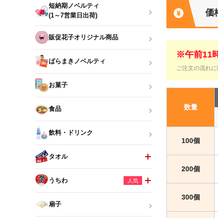
短納期ノベルティ
価
(1～7営業日出荷)
販促花子オリジナル商品
※午前1
ばらまきノベルティ
ご注文の流れに
お菓子
数量
食品
飲料・ドリンク
100個
タオル
200個
うちわ
人気
300個
扇子