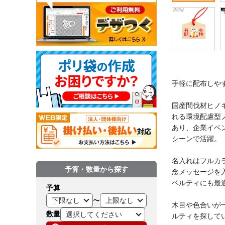
手軽に配布しや
国産間伐材ヒノ
れる環境配慮型
あり、企業イベ
シーンで活躍。
名入れはフルカ
予算・数量から探す
念メッセージを
ベルティにも最
予算
〜
木目や色合いが
数量
ルティを探して