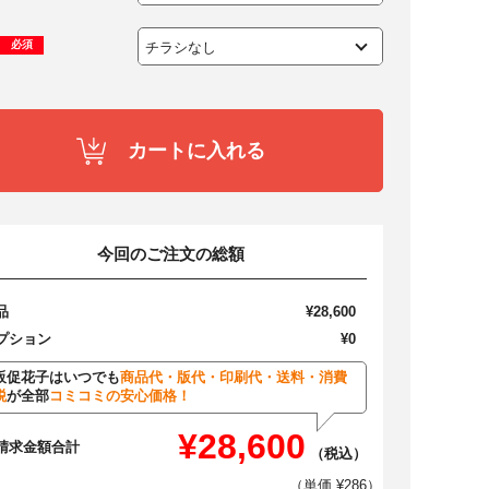
必須
カートに入れる
今回のご注文の総額
品
¥28,600
プション
¥0
販促花子はいつでも
商品代・版代・印刷代・送料・消費
税
が全部
コミコミの安心価格！
¥28,600
請求金額合計
（税込）
（単価 ¥286）