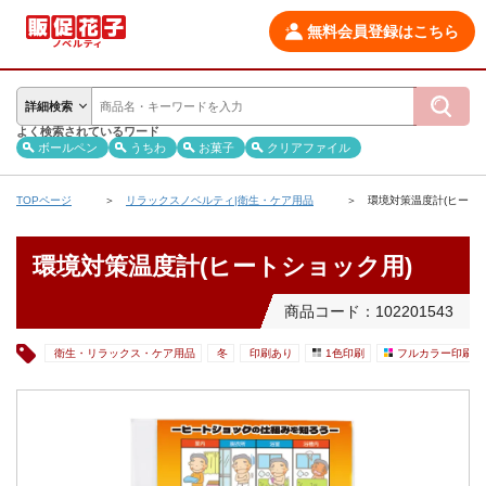
無料会員登録はこちら
詳細検索
よく検索されているワード
ボールペン
うちわ
お菓子
クリアファイル
TOPページ
リラックスノベルティ|衛生・ケア用品
環境対策温度計(ヒート
環境対策温度計(ヒートショック用)
商品コード：102201543
衛生・リラックス・ケア用品
冬
印刷あり
1色印刷
フルカラー印刷