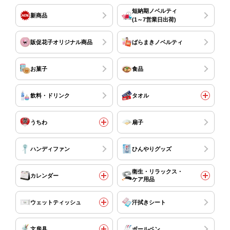
短納期ノベルティ
新商品
(1～7営業日出荷)
販促花子オリジナル商品
ばらまきノベルティ
お菓子
食品
飲料・ドリンク
タオル
うちわ
扇子
ハンディファン
ひんやりグッズ
衛生・リラックス・
カレンダー
ケア用品
ウェットティッシュ
汗拭きシート
文房具
ボールペン