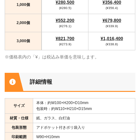
¥280,500
¥356,400
1,000個
(¥280.5)
(¥356.4)
¥552,200
¥679,800
2,000個
(¥276.1)
(¥339.9)
¥821,700
¥1,016,400
3,000個
(¥273.9)
(¥338.8)
※価格表内の「¥」は税込み単価を意味します。
詳細情報
本体：約W100×H200×D10mm
サイズ
包装時：約W110×H210×D15mm
材質・仕様
紙、ガラス、白灯油
包装形態
アドポケット付きポリ袋入り
印刷範囲
W90×H10mm