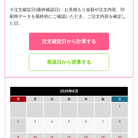
※注文確定日(最終確認日)：お見積もり金額や注文内容、印
刷用データを最終的にご確認いただき、ご注文内容を確定し
た日。
注文確定日から計算する
発送日から逆算する
2026年8月
日
月
火
水
木
金
土
1
2
3
4
5
6
7
8
9
10
11
12
13
14
15