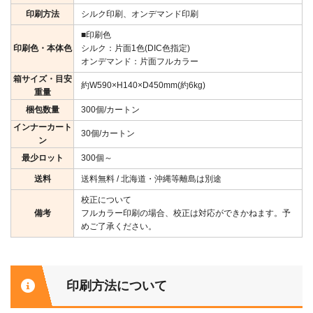
印刷方法
シルク印刷、オンデマンド印刷
■印刷色
印刷色・本体色
シルク：片面1色(DIC色指定)
オンデマンド：片面フルカラー
箱サイズ・目安
約W590×H140×D450mm(約6kg)
重量
梱包数量
300個/カートン
インナーカート
30個/カートン
ン
最少ロット
300個～
送料
送料無料 / 北海道・沖縄等離島は別途
校正について
備考
フルカラー印刷の場合、校正は対応ができかねます。予
めご了承ください。
印刷方法について