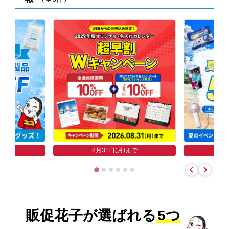
まで
8
8月31日(月)まで
販促花子が選ばれる
5つ