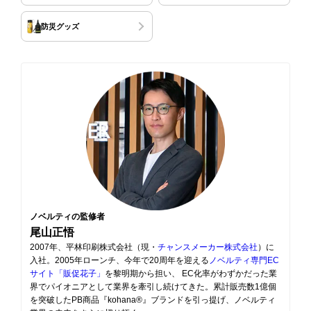
防災グッズ
ノベルティの監修者
尾山正悟
2007年、平林印刷株式会社（現・
チャンスメーカー株式会社
）に
入社。2005年ローンチ、今年で20周年を迎える
ノベルティ専門EC
サイト「販促花子」
を黎明期から担い、 EC化率がわずかだった業
界でパイオニアとして業界を牽引し続けてきた。累計販売数1億個
を突破したPB商品『kohana®』ブランドを引っ提げ、ノベルティ