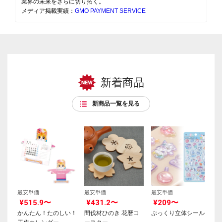
業界の未来をさらに切り拓く。
メディア掲載実績：
GMO PAYMENT SERVICE
新着商品
新商品一覧を見る
最安単価
最安単価
最安単価
¥515.9〜
¥431.2〜
¥209〜
かんたん！たのしい！
間伐材ひのき 花暦コ
ぷっくり立体シール