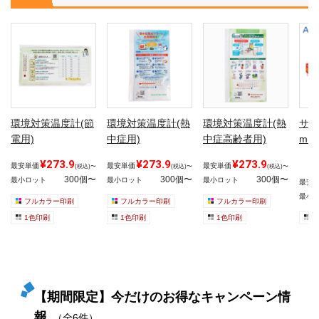
環境対策温度計(節
環境対策温度計(熱
環境対策温度計(熱
サラ
電用)
中症用)
中症高齢者用)
m×1
¥273.9
¥273.9
¥273.9
最安単価
最安単価
最安単価
(税込)〜
(税込)〜
(税込)〜
300個〜
300個〜
300個〜
最小ロット
最小ロット
最小ロット
最安
最小
フルカラー印刷
フルカラー印刷
フルカラー印刷
1色印刷
1色印刷
1色印刷
1
【期間限定】今だけのお得なキャンペーン情
報
（全6件）