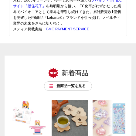
入社。2005年ローンチ、今年で20周年を迎える
ノベルティ専門EC
サイト「販促花子」
を黎明期から担い、 EC化率がわずかだった業
界でパイオニアとして業界を牽引し続けてきた。累計販売数1億個
を突破したPB商品『kohana®』ブランドを引っ提げ、ノベルティ
業界の未来をさらに切り拓く。
メディア掲載実績：
GMO PAYMENT SERVICE
新着商品
新商品一覧を見る