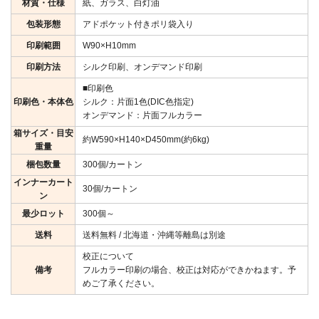
材質・仕様
紙、ガラス、白灯油
包装形態
アドポケット付きポリ袋入り
印刷範囲
W90×H10mm
印刷方法
シルク印刷、オンデマンド印刷
■印刷色
印刷色・本体色
シルク：片面1色(DIC色指定)
オンデマンド：片面フルカラー
箱サイズ・目安
約W590×H140×D450mm(約6kg)
重量
梱包数量
300個/カートン
インナーカート
30個/カートン
ン
最少ロット
300個～
送料
送料無料 / 北海道・沖縄等離島は別途
校正について
備考
フルカラー印刷の場合、校正は対応ができかねます。予
めご了承ください。