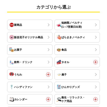
カテゴリから選ぶ
短納期ノベルティ
新商品
(1～7営業日出荷)
販促花子オリジナル商品
ばらまきノベルティ
お菓子
食品
飲料・ドリンク
タオル
うちわ
扇子
ハンディファン
ひんやりグッズ
衛生・リラックス・
カレンダー
ケア用品