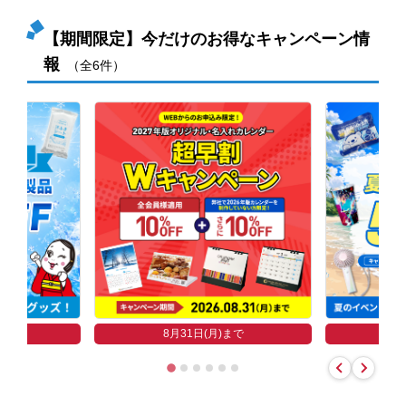
【期間限定】今だけのお得なキャンペーン情
報
（全6件）
まで
8
8月31日(月)まで