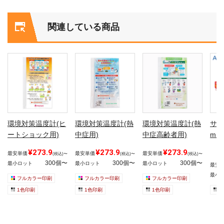
関連している商品
環境対策温度計(ヒ
環境対策温度計(熱
環境対策温度計(熱
サラ
ートショック用)
中症用)
中症高齢者用)
m×1
¥273.9
¥273.9
¥273.9
最安単価
最安単価
最安単価
(税込)〜
(税込)〜
(税込)〜
300個〜
300個〜
300個〜
最小ロット
最小ロット
最小ロット
最安
最小
フルカラー印刷
フルカラー印刷
フルカラー印刷
1色印刷
1色印刷
1色印刷
1