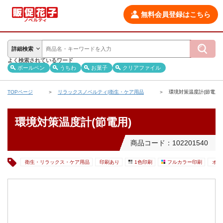
無料会員登録はこちら
詳細検索
よく検索されているワード
ボールペン
うちわ
お菓子
クリアファイル
TOPページ
リラックスノベルティ|衛生・ケア用品
環境対策温度計(節電用)
環境対策温度計(節電用)
商品コード：102201540
衛生・リラックス・ケア用品
印刷あり
1色印刷
フルカラー印刷
オン