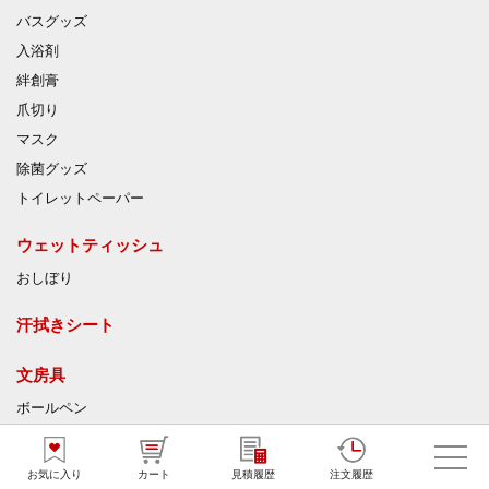
バスグッズ
入浴剤
絆創膏
爪切り
マスク
除菌グッズ
トイレットペーパー
ウェットティッシュ
おしぼり
汗拭きシート
文房具
ボールペン
マーカー・蛍光ペン
シャープペン
お気に入り
カート
見積履歴
注文履歴