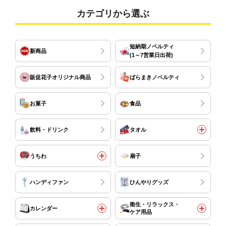
カテゴリから選ぶ
短納期ノベルティ
新商品
(1～7営業日出荷)
販促花子オリジナル商品
ばらまきノベルティ
お菓子
食品
飲料・ドリンク
タオル
うちわ
扇子
ハンディファン
ひんやりグッズ
衛生・リラックス・
カレンダー
ケア用品