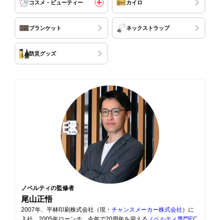
コスメ・ビューティー
カイロ
ブランケット
ネックストラップ
防災グッズ
ノベルティの監修者
尾山正悟
2007年、平林印刷株式会社（現・
チャンスメーカー株式会社
）に
入社。2005年ローンチ、今年で20周年を迎える
ノベルティ専門EC