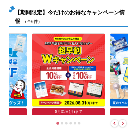
【期間限定】今だけのお得なキャンペーン情
報
（全6件）
まで
8
8月31日(月)まで