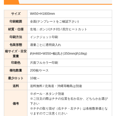
サイズ
W450×H1800mm
印刷範囲
全面(テンプレートをご確認下さい)
材質・仕様
生地：ポンジ(チチ付) / 四方ヒートカット
印刷方法
インクジェット印刷
包装形態
適量ごとに透明袋入れ
箱サイズ・目安
約H460×W350×幅(高さ)350mm(約16kg)
重量
印刷色
片面フルカラー印刷
梱包数量
200枚/ケース
最少ロット
10枚～
送料
送料無料 / 北海道・沖縄等離島は別途
※ポール・水タンク別途
※ご注文の際はチチの位置を右か左か、どちらかお選び
備考
下さい
※チチの取り混ぜ（右チチ・左チチ）は各枚数単価とな
りますのでご注意ください