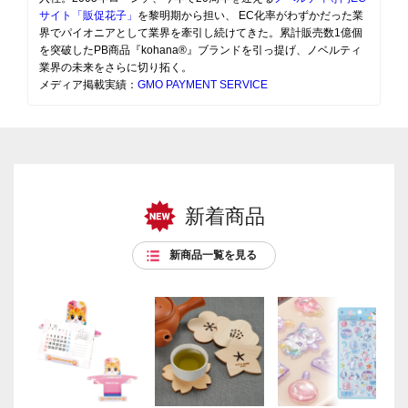
サイト「販促花子」
を黎明期から担い、 EC化率がわずかだった業
界でパイオニアとして業界を牽引し続けてきた。累計販売数1億個
を突破したPB商品『kohana®』ブランドを引っ提げ、ノベルティ
業界の未来をさらに切り拓く。
メディア掲載実績：
GMO PAYMENT SERVICE
新着商品
新商品一覧を見る