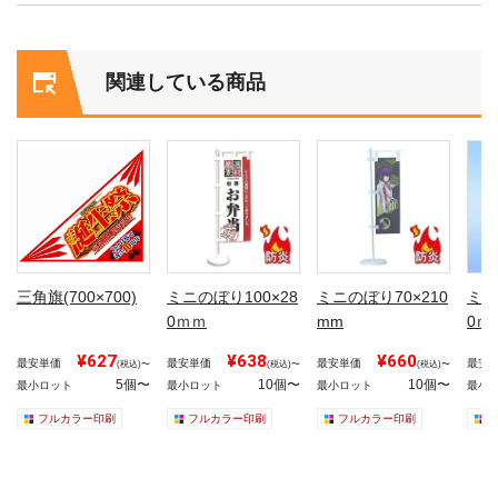
関連している商品
三角旗(700×700)
ミニのぼり100×28
ミニのぼり70×210
ミニ
0ｍｍ
mm
0ｍ
¥627
¥638
¥660
最安単価
最安単価
最安単価
最安
(税込)〜
(税込)〜
(税込)〜
5個〜
10個〜
10個〜
最小ロット
最小ロット
最小ロット
最小
フルカラー印刷
フルカラー印刷
フルカラー印刷