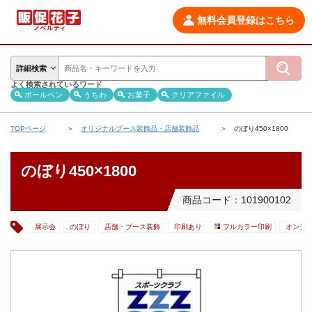
無料会員登録はこちら
詳細検索
よく検索されているワード
ボールペン
うちわ
お菓子
クリアファイル
TOPページ
オリジナルブース装飾品・店舗装飾品
のぼり450×1800
のぼり450×1800
商品コード：101900102
展示会
のぼり
店舗・ブース装飾
印刷あり
フルカラー印刷
オンデ