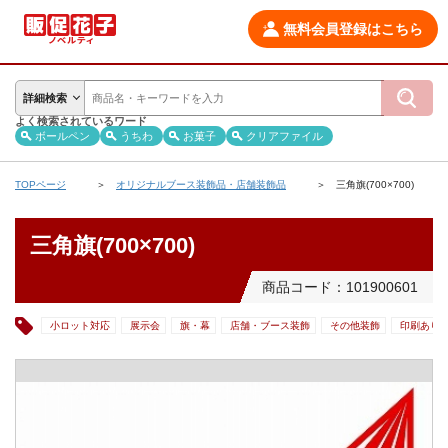
無料会員登録はこちら
詳細検索
よく検索されているワード
ボールペン
うちわ
お菓子
クリアファイル
TOPページ
オリジナルブース装飾品・店舗装飾品
三角旗(700×700)
三角旗(700×700)
商品コード：101900601
小ロット対応
展示会
旗・幕
店舗・ブース装飾
その他装飾
印刷あり