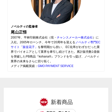
ノベルティの監修者
尾山正悟
2007年、平林印刷株式会社（現・
チャンスメーカー株式会社
）に
入社。2005年ローンチ、今年で20周年を迎える
ノベルティ専門EC
サイト「販促花子」
を黎明期から担い、 EC化率がわずかだった業
界でパイオニアとして業界を牽引し続けてきた。累計販売数1億個
を突破したPB商品『kohana®』ブランドを引っ提げ、ノベルティ
業界の未来をさらに切り拓く。
メディア掲載実績：
GMO PAYMENT SERVICE
新着商品