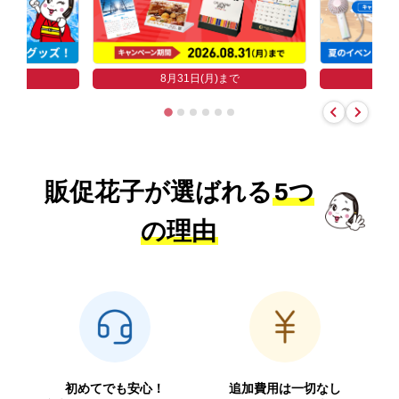
まで
8
8月31日(月)まで
販促花子が選ばれる
5つ
の理由
初めてでも安心！
追加費用は一切なし