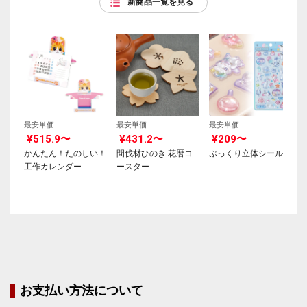
新商品一覧を見る
最安単価
最安単価
最安単価
¥515.9〜
¥431.2〜
¥209〜
かんたん！たのしい！
間伐材ひのき 花暦コ
ぷっくり立体シール
工作カレンダー
ースター
お支払い方法について