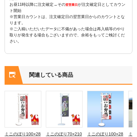
お昼11時以降に注文確定→その
が注文確定日としてカウン
翌営業日
ト開始
※営業日カウントは、注文確定日の翌営業日からのカウントとな
ります。
※ご入稿いただいたデータに不備があった場合は再入稿等のやり
取りが発生する場合もございますので、余裕をもってご検討くだ
さい。
関連している商品
ミニのぼり100×28
ミニのぼり70×210
ミニのぼり100×28
ミニ