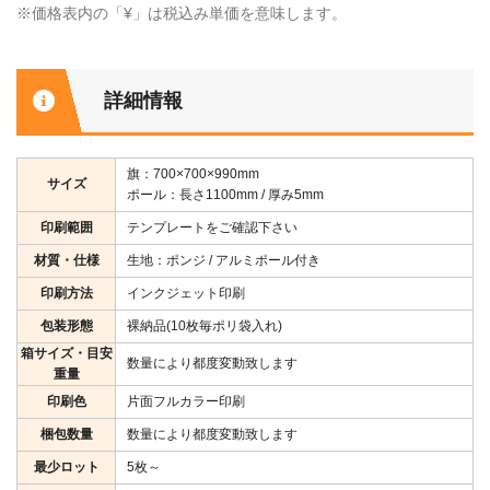
※価格表内の「¥」は税込み単価を意味します。
詳細情報
旗：700×700×990mm
サイズ
ポール：長さ1100mm / 厚み5mm
印刷範囲
テンプレートをご確認下さい
材質・仕様
生地：ポンジ / アルミポール付き
印刷方法
インクジェット印刷
包装形態
裸納品(10枚毎ポリ袋入れ)
箱サイズ・目安
数量により都度変動致します
重量
印刷色
片面フルカラー印刷
梱包数量
数量により都度変動致します
最少ロット
5枚～