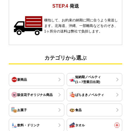
STEP.4
発送
梱包して、お約束の納期に間に合うよう発送し
ます。北海道、沖縄、一部離島などをのぞき、
1ヶ所分の送料は弊社で負担します。
カテゴリから選ぶ
短納期ノベルティ
新商品
(1～7営業日出荷)
販促花子オリジナル商品
ばらまきノベルティ
お菓子
食品
飲料・ドリンク
タオル