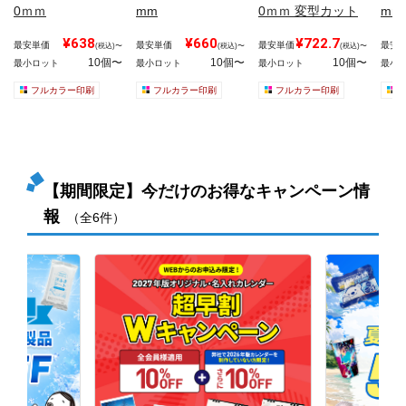
0ｍｍ
mm
0ｍｍ 変型カット
mm
¥638
¥660
¥722.7
最安単価
最安単価
最安単価
最安
(税込)〜
(税込)〜
(税込)〜
10個〜
10個〜
10個〜
最小ロット
最小ロット
最小ロット
最小
フルカラー印刷
フルカラー印刷
フルカラー印刷
【期間限定】今だけのお得なキャンペーン情
報
（全6件）