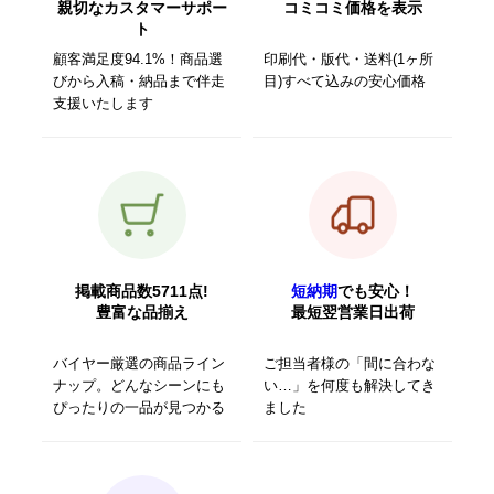
親切なカスタマーサポー
コミコミ価格を表示
ト
顧客満足度94.1%！商品選
印刷代・版代・送料(1ヶ所
びから入稿・納品まで伴走
目)すべて込みの安心価格
支援いたします
掲載商品数5711点!
短納期
でも安心！
豊富な品揃え
最短翌営業日出荷
バイヤー厳選の商品ライン
ご担当者様の「間に合わな
ナップ。どんなシーンにも
い…」を何度も解決してき
ぴったりの一品が見つかる
ました