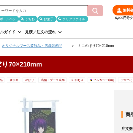
無料
5,000円
ボールペン
うちわ
お菓子
クリアファイル
ルガイド
見積／注文の流れ
オリジナルブース装飾品・店舗装飾品
ミニのぼり70×210mm
り70×210mm
品
展示会
のぼり
店舗・ブース装飾
印刷あり
フルカラー印刷
デザつく
商
注文数