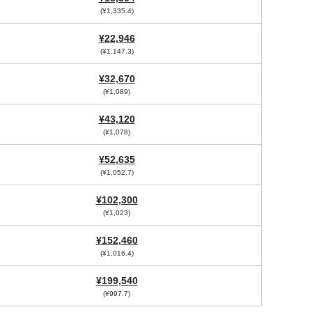
(¥1,335.4)
¥22,946
(¥1,147.3)
¥32,670
(¥1,089)
¥43,120
(¥1,078)
¥52,635
(¥1,052.7)
¥102,300
(¥1,023)
¥152,460
(¥1,016.4)
¥199,540
(¥997.7)