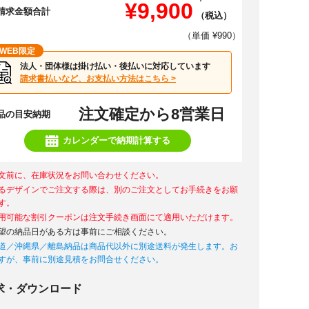
¥9,900
請求金額合計
（税込）
（単価 ¥990）
WEB限定
法人・団体様は掛け払い・後払いに対応しています
請求書払いなど、お支払い方法はこちら >
注文確定から8営業日
品の目安納期
カレンダーで納期計算する
文前に、在庫状況をお問い合わせください。
るデザインでご注文する際は、別のご注文としてお手続きをお願
す。
用可能な割引クーポンは注文手続き画面にて適用いただけます。
望の納品日がある方は事前にご相談ください。
道／沖縄県／離島納品は商品代以外に別途送料が発生します。お
すが、事前に別途見積をお問合せください。
求・ダウンロード