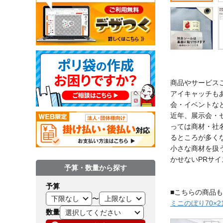
商品やサービス
アイキャッチも
会・イベントな
近年、展示会・
っては商材・社
るところが多く
小さな商材を扱
かせないPRサ
予算・数量から探す
予算
■こちらの商品も
〜
ミニのぼり70×2
数量