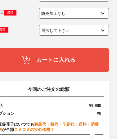
工
必須
必須
カートに入れる
今回のご注文の総額
品
¥9,900
プション
¥0
販促花子はいつでも
商品代・版代・印刷代・送料・消費
税
が全部
コミコミの安心価格！