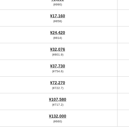
(¥990)
¥17,160
(¥858)
¥24,420
(¥814)
¥32,076
(¥801.9)
¥37,730
(¥754.6)
¥72,270
(¥722.7)
¥107,580
(¥717.2)
¥132,000
(¥660)