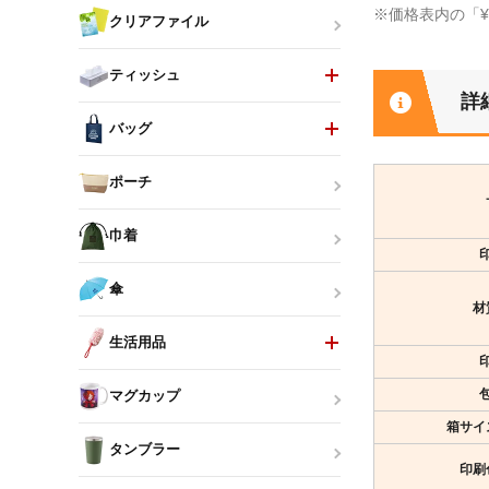
※価格表内の「
クリアファイル
ティッシュ
詳
バッグ
ポーチ
巾着
傘
材
生活用品
マグカップ
箱サイ
タンブラー
印刷