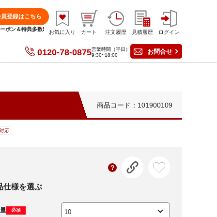
会員登録はこちら
分クーポン＆特典多数!
お気に入り
カート
注文履歴
見積履歴
ログイン
営業時間（平日）
0120-78-0875
お問合せ
9:30~18:00
商品コード：101900109
対応
品仕様を選ぶ
量
必須