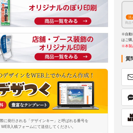
法
商品
※自動
はご購
※本製
質
際に発行される「デザインキー」と呼ばれる番号を
WEB入稿フォームにて送信してください。