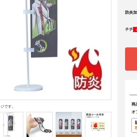
防炎加
チチ
商
ージです。
オ