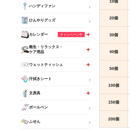
10個
ハンディファン
20個
ひんやりグッズ
カレンダー
30個
キャンペーン中
衛生・リラックス・
40個
ケア用品
ウェットティッシュ
50個
汗拭きシート
100個
文房具
150個
ボールペン
200個
ふせん