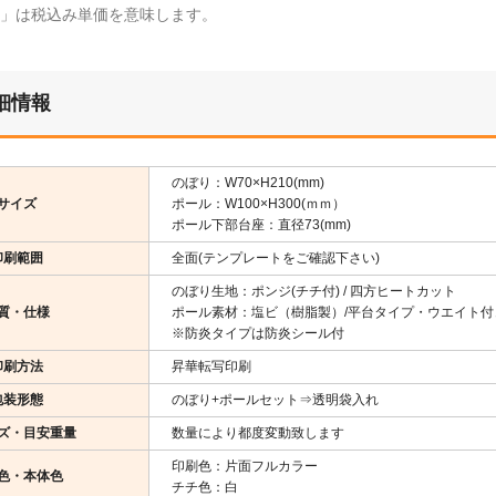
¥」は税込み単価を意味します。
細情報
のぼり：W70×H210(mm)
サイズ
ポール：W100×H300(ｍｍ）
ポール下部台座：直径73(mm)
印刷範囲
全面(テンプレートをご確認下さい)
のぼり生地：ポンジ(チチ付) / 四方ヒートカット
質・仕様
ポール素材：塩ビ（樹脂製）/平台タイプ・ウエイト付
※防炎タイプは防炎シール付
印刷方法
昇華転写印刷
包装形態
のぼり+ポールセット⇒透明袋入れ
ズ・目安重量
数量により都度変動致します
印刷色：片面フルカラー
色・本体色
チチ色：白