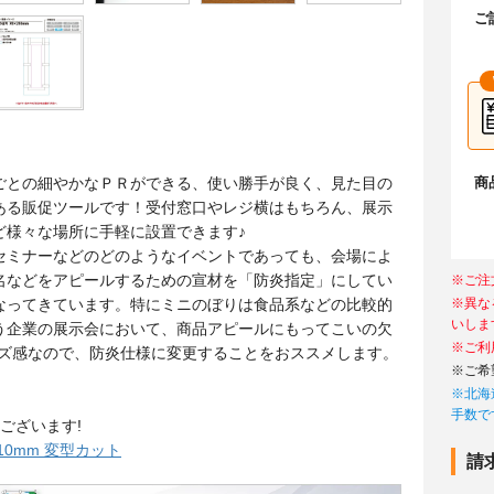
ご
商
ごとの細やかなＰＲができる、使い勝手が良く、見た目の
ある販促ツールです！受付窓口やレジ横はもちろん、展示
ど様々な場所に手軽に設置できます♪
セミナーなどのどのようなイベントであっても、会場によ
名などをアピールするための宣材を「防炎指定」にしてい
※ご注
なってきています。特にミニのぼりは食品系などの比較的
※異な
いしま
う企業の展示会において、商品アピールにもってこいの欠
※ご利
イズ感なので、防炎仕様に変更することをおススメします。
※ご希
※北海
手数で
ございます!
10mm 変型カット
請