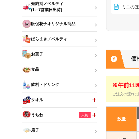
短納期ノベルティ
ミニのぼり
(1～7営業日出荷)
販促花子オリジナル商品
ばらまきノベルティ
お菓子
価
食品
※午前1
飲料・ドリンク
ご注文の流れに
タオル
うちわ
人気
数量
扇子