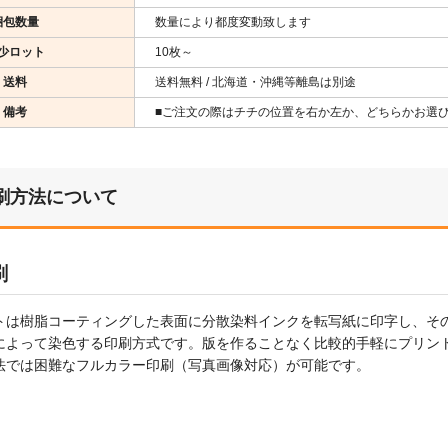
梱包数量
数量により都度変動致します
少ロット
10枚～
送料
送料無料 / 北海道・沖縄等離島は別途
備考
■ご注文の際はチチの位置を右か左か、どちらかお選
刷方法について
刷
トは樹脂コーティングした表面に分散染料インクを転写紙に印字し、そ
によって染色する印刷方式です。版を作ることなく比較的手軽にプリン
法では困難なフルカラー印刷（写真画像対応）が可能です。