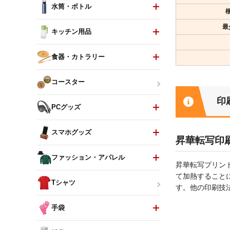
水筒・ボトル
最
キッチン用品
食器・カトラリー
コースター
印
PCグッズ
スマホグッズ
昇華転写印
ファッション・アパレル
昇華転写プリン
て加熱すること
Tシャツ
す。他の印刷技
手袋