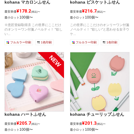
kohana マカロンふせん
kohana ビスケットふせん
¥178.2
¥216.7
最安単価
最安単価
(税込)〜
(税込)〜
100個〜
100個〜
最小ロット
最小ロット
※意匠登録取得済 この世界にここだけ
この世界にここだけのオンリーワン付箋
のオンリーワン付箋ノベルティ！ "欲し
ノベルティ！ "欲しい”と思わせる女子ウ
い...
ケ...
フルカラー印刷
1色印刷
フルカラー印刷
1色印刷
kohana ハートふせん
kohana チューリップふせん
¥205.7
¥201.3
最安単価
最安単価
(税込)〜
(税込)〜
100個〜
100個〜
最小ロット
最小ロット