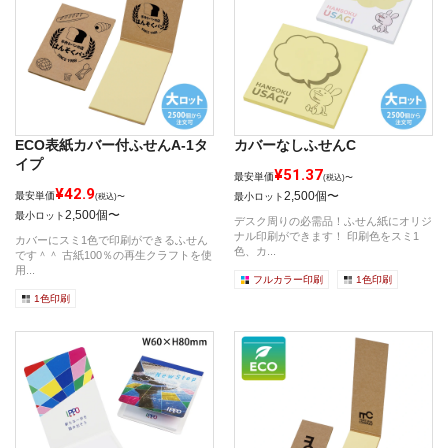
ECO表紙カバー付ふせんA-1タ
カバーなしふせんC
イプ
¥51.37
最安単価
(税込)〜
¥42.9
2,500個〜
最安単価
最小ロット
(税込)〜
2,500個〜
最小ロット
デスク周りの必需品！ふせん紙にオリジ
ナル印刷ができます！ 印刷色をスミ1
カバーにスミ1色で印刷ができるふせん
色、カ...
です＾＾ 古紙100％の再生クラフトを使
用...
フルカラー印刷
1色印刷
1色印刷