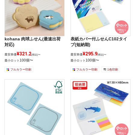
kohana 肉球ふせん(最速出荷
表紙カバー付ふせんC102タイ
対応)
プ(短納期)
¥321.2
¥295.9
最安単価
最安単価
(税込)〜
(税込)〜
100個〜
100個〜
最小ロット
最小ロット
フルカラー印刷
フルカラー印刷
1色印刷