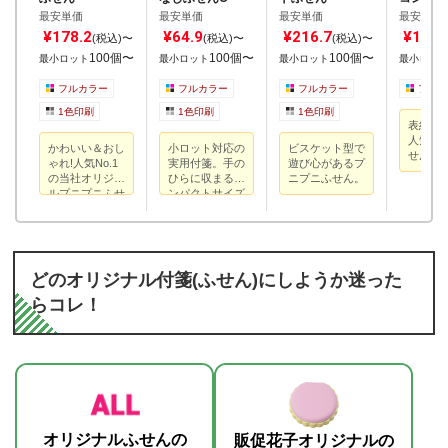
ん
最安単価
最安単価
最安単価
最安単価
¥178.2
¥64.9
¥216.7
¥146.
(税込)〜
(税込)〜
(税込)〜
100個〜
100個〜
100個〜
最小ロット
最小ロット
最小ロット
最小ロッ
フルカラー
フルカラー
フルカラー
フルカ
1色印刷
1色印刷
1色印刷
表紙全体
人気携
かわいい＆おし
小ロット対応の
ビスケット型で
せんセ
ゃれ!人気No.1
実用付箋。手の
遊び心があるプ
の当社オリジナ
ひらに収まるコ
ニプニふせん。
ルプニプニふせ
ンパクトサイズ
ん。
どのオリジナル付箋(ふせん)にしようか迷った
らコレ！
オリジナルふせんの
販促花子オリジナルの