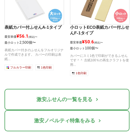
表紙カバー付ふせんA-1タイプ
小ロットECO表紙カバー付ふせ
んF-1タイプ
¥56.1
最安単価
(税込)〜
¥50.6
2,500個〜
最安単価
最小ロット
(税込)〜
100個〜
最小ロット
表紙カバー付きのふせんをフルオリジナ
ルで作成できます。 カバーの印刷は表
カバーにスミ1色で印刷ができるふせん
紙...
です＾＾ 古紙100％の再生クラフトを使
用...
フルカラー印刷
1色印刷
1色印刷
激安ふせんの一覧を見る
激安ノベルティ特集をみる