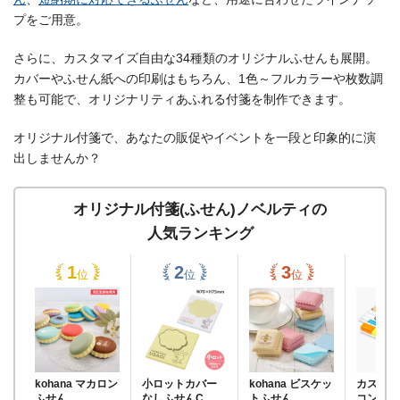
プをご用意。
さらに、カスタマイズ自由な34種類のオリジナルふせんも展開。
カバーやふせん紙への印刷はもちろん、1色～フルカラーや枚数調
整も可能で、オリジナリティあふれる付箋を制作できます。
オリジナル付箋で、あなたの販促やイベントを一段と印象的に演
出しませんか？
オリジナル付箋(ふせん)ノベルティの
人気ランキング
位
位
位
kohana マカロン
小ロットカバー
kohana ビスケッ
カスタム
ふせん
なしふせんC
トふせん
コンパク