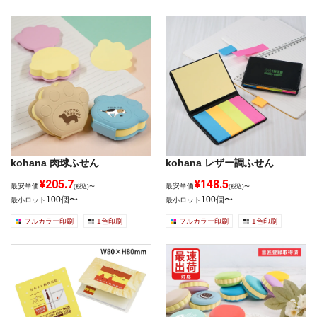
kohana 肉球ふせん
kohana レザー調ふせん
¥205.7
¥148.5
最安単価
最安単価
(税込)〜
(税込)〜
100個〜
100個〜
最小ロット
最小ロット
フルカラー印刷
1色印刷
フルカラー印刷
1色印刷