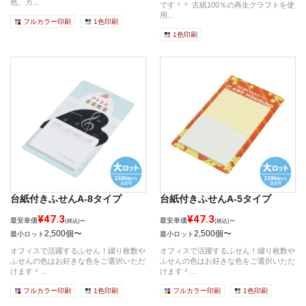
色、カ...
です＾＾ 古紙100％の再生クラフトを使
用...
フルカラー印刷
1色印刷
1色印刷
台紙付きふせんA-8タイプ
台紙付きふせんA-5タイプ
¥47.3
¥47.3
最安単価
最安単価
(税込)〜
(税込)〜
2,500個〜
2,500個〜
最小ロット
最小ロット
オフィスで活躍するふせん！綴り枚数や
オフィスで活躍するふせん！綴り枚数や
ふせんの色はお好きな色をご選択いただ
ふせんの色はお好きな色をご選択いただ
けます＾...
けます＾...
フルカラー印刷
1色印刷
フルカラー印刷
1色印刷