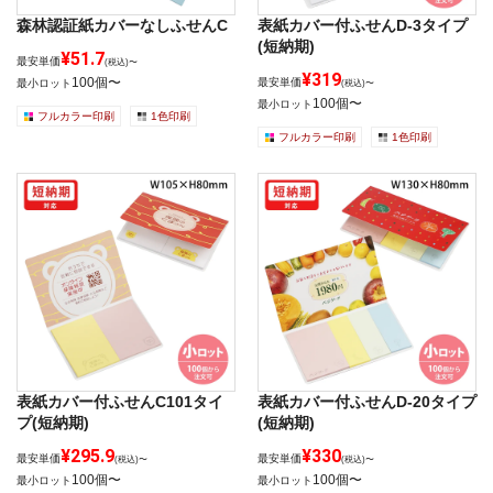
森林認証紙カバーなしふせんC
表紙カバー付ふせんD-3タイプ
(短納期)
¥51.7
最安単価
(税込)〜
¥319
100個〜
最安単価
最小ロット
(税込)〜
100個〜
最小ロット
フルカラー印刷
1色印刷
フルカラー印刷
1色印刷
表紙カバー付ふせんC101タイ
表紙カバー付ふせんD-20タイプ
プ(短納期)
(短納期)
¥295.9
¥330
最安単価
最安単価
(税込)〜
(税込)〜
100個〜
100個〜
最小ロット
最小ロット