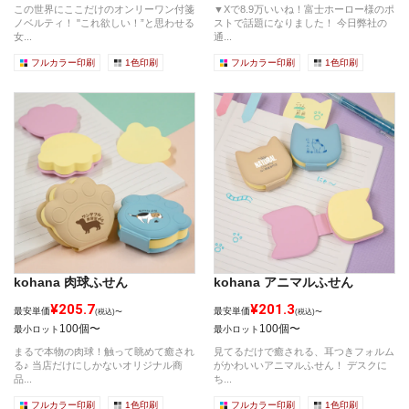
この世界にここだけのオンリーワン付箋
▼Xで8.9万いいね！富士ホーロー様のポ
ノベルティ！ "これ欲しい！”と思わせる
ストで話題になりました！ 今日弊社の
女...
通...
フルカラー印刷
1色印刷
フルカラー印刷
1色印刷
kohana 肉球ふせん
kohana アニマルふせん
¥205.7
¥201.3
最安単価
最安単価
(税込)〜
(税込)〜
100個〜
100個〜
最小ロット
最小ロット
まるで本物の肉球！触って眺めて癒され
見てるだけで癒される、耳つきフォルム
る♪ 当店だけにしかないオリジナル商
がかわいいアニマルふせん！ デスクに
品...
ち...
フルカラー印刷
1色印刷
フルカラー印刷
1色印刷