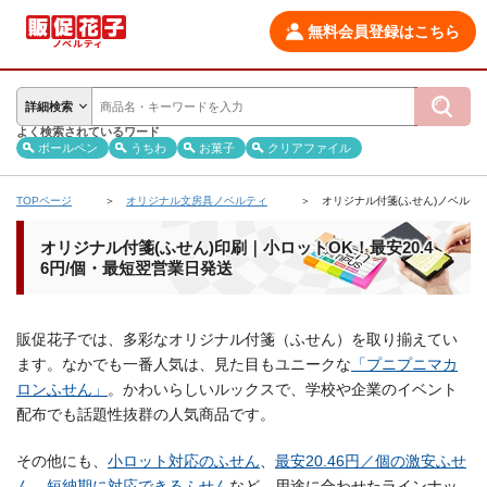
無料会員登録はこちら
詳細検索
よく検索されているワード
ボールペン
うちわ
お菓子
クリアファイル
TOPページ
オリジナル文房具ノベルティ
オリジナル付箋(ふせん)ノベルテ
オリジナル付箋(ふせん)印刷｜小ロットOK！最安20.4
6円/個・最短翌営業日発送
販促花子では、多彩なオリジナル付箋（ふせん）を取り揃えてい
ます。なかでも一番人気は、見た目もユニークな
「プニプニマカ
ロンふせん」
。かわいらしいルックスで、学校や企業のイベント
配布でも話題性抜群の人気商品です。
その他にも、
小ロット対応のふせん
、
最安20.46円／個の激安ふせ
ん
、
短納期に対応できるふせん
など、用途に合わせたラインナッ