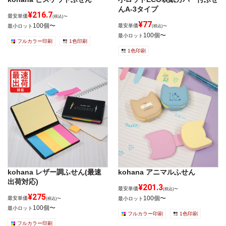
んA-3タイプ
¥216.7
最安単価
(税込)〜
¥77
100個〜
最安単価
最小ロット
(税込)〜
100個〜
最小ロット
フルカラー印刷
1色印刷
1色印刷
kohana レザー調ふせん(最速
kohana アニマルふせん
出荷対応)
¥201.3
最安単価
(税込)〜
¥275
100個〜
最安単価
最小ロット
(税込)〜
100個〜
最小ロット
フルカラー印刷
1色印刷
フルカラー印刷