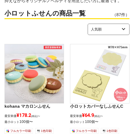
抑えながらオリジナルノベルティを用意したい方に最適です。
小ロットふせんの商品一覧
（
87
件）
kohana マカロンふせん
小ロットカバーなしふせんC
¥178.2
¥64.9
最安単価
最安単価
(税込)〜
(税込)〜
100個〜
100個〜
最小ロット
最小ロット
フルカラー印刷
1色印刷
フルカラー印刷
1色印刷