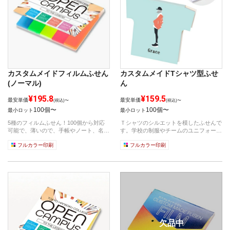
カスタムメイドフィルムふせん
カスタムメイドTシャツ型ふせ
(ノーマル)
ん
¥195.8
¥159.5
最安単価
最安単価
(税込)〜
(税込)〜
100個〜
100個〜
最小ロット
最小ロット
5種のフィルムふせん！100個から対応
Ｔシャツのシルエットを模したふせんで
可能で、薄いので、手帳やノート、名刺
す。学校の制服やチームのユニフォーム
入れな...
をカバー...
フルカラー印刷
フルカラー印刷
欠品中