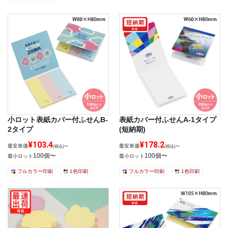
小ロット表紙カバー付ふせんB-
表紙カバー付ふせんA-1タイプ
2タイプ
(短納期)
¥103.4
¥178.2
最安単価
最安単価
(税込)〜
(税込)〜
100個〜
100個〜
最小ロット
最小ロット
フルカラー印刷
1色印刷
フルカラー印刷
1色印刷