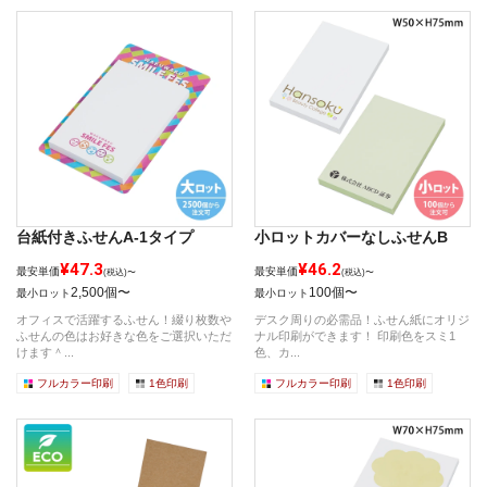
台紙付きふせんA-1タイプ
小ロットカバーなしふせんB
¥47.3
¥46.2
最安単価
最安単価
(税込)〜
(税込)〜
2,500個〜
100個〜
最小ロット
最小ロット
オフィスで活躍するふせん！綴り枚数や
デスク周りの必需品！ふせん紙にオリジ
ふせんの色はお好きな色をご選択いただ
ナル印刷ができます！ 印刷色をスミ1
けます＾...
色、カ...
フルカラー印刷
1色印刷
フルカラー印刷
1色印刷