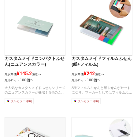
カスタムメイドコンパクトふせ
カスタムメイドフィルムふせん
ん(ニュアンスカラー)
(紙+フィルム)
¥145.2
¥242
最安単価
最安単価
(税込)〜
(税込)〜
100個〜
100個〜
最小ロット
最小ロット
大人気なカスタムメイドふせんシリーズ
3種フィルムふせんと紙ふせんがセット
のニュアンスカラーが登場！ 5色のふせ
になり、マーカーとしてはフィルムふせ
んが...
ん、書い...
フルカラー印刷
フルカラー印刷