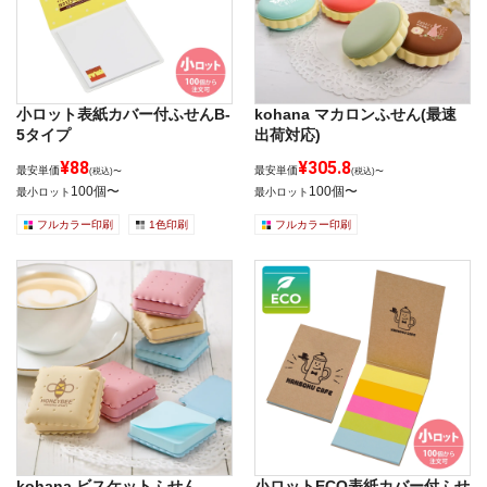
小ロット表紙カバー付ふせんB-
kohana マカロンふせん(最速
5タイプ
出荷対応)
¥88
¥305.8
最安単価
最安単価
(税込)〜
(税込)〜
100個〜
100個〜
最小ロット
最小ロット
フルカラー印刷
1色印刷
フルカラー印刷
kohana ビスケットふせん
小ロットECO表紙カバー付ふせ