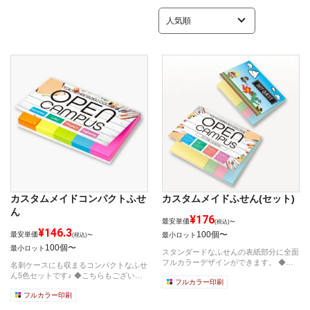
カスタムメイドコンパクトふせ
カスタムメイドふせん(セット)
ん
¥176
最安単価
(税込)〜
¥146.3
100個〜
最安単価
最小ロット
(税込)〜
100個〜
最小ロット
スタンダードなふせんの表紙部分に全面
フルカラーデザインができます。 ◆こ
名刺ケースにも収まるコンパクトなふせ
ち...
ん5色セットです♪ ◆こちらもござい
フルカラー印刷
ま...
フルカラー印刷