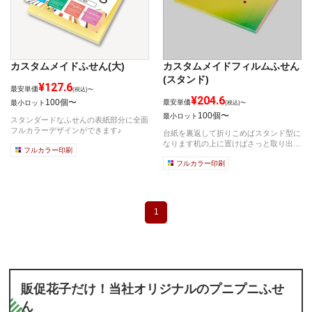
カスタムメイドふせん(大)
カスタムメイドフィルムふせん
(スタンド)
¥127.6
最安単価
(税込)〜
¥204.6
100個〜
最安単価
最小ロット
(税込)〜
100個〜
最小ロット
スタンダードなふせんの表紙部分に全面
フルカラーデザインができます♪
台紙を裏返して折りこめばスタンド型に
なります机の上に置けばさっと取り出せ
フルカラー印刷
てとって...
フルカラー印刷
1
販促花子だけ！当社オリジナルのプニプニふせ
ん