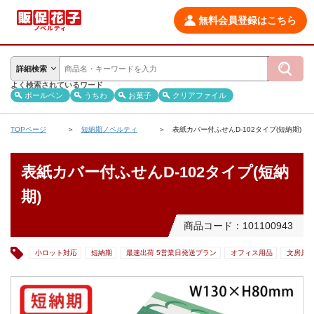
無料会員登録はこちら
詳細検索
よく検索されているワード
ボールペン
うちわ
お菓子
クリアファイル
TOPページ
短納期ノベルティ
表紙カバー付ふせんD-102タイプ(短納期)
表紙カバー付ふせんD-102タイプ(短納
期)
商品コード：101100943
小ロット対応
短納期
最速出荷 5営業日発送プラン
オフィス用品
文房具