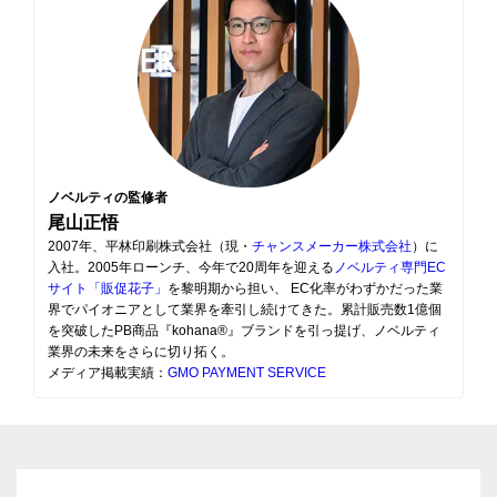
ノベルティの監修者
尾山正悟
2007年、平林印刷株式会社（現・
チャンスメーカー株式会社
）に
入社。2005年ローンチ、今年で20周年を迎える
ノベルティ専門EC
サイト「販促花子」
を黎明期から担い、 EC化率がわずかだった業
界でパイオニアとして業界を牽引し続けてきた。累計販売数1億個
を突破したPB商品『kohana®』ブランドを引っ提げ、ノベルティ
業界の未来をさらに切り拓く。
メディア掲載実績：
GMO PAYMENT SERVICE