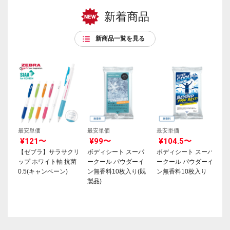
新着商品
新商品一覧を見る
最安単価
最安単価
最安単価
¥121〜
¥99〜
¥104.5〜
【ゼブラ】サラサクリ
ボディシート スーパ
ボディシート スーパ
ップ ホワイト軸 抗菌
ークール パウダーイ
ークール パウダーイ
0.5(キャンペーン)
ン無香料10枚入り(既
ン無香料10枚入り
製品)