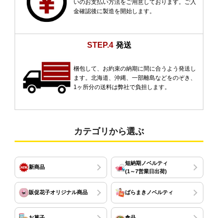
いのお支払い方法をご用意しております。ご入
金確認後に製造を開始します。
STEP.4
発送
梱包して、お約束の納期に間に合うよう発送し
ます。北海道、沖縄、一部離島などをのぞき、
1ヶ所分の送料は弊社で負担します。
カテゴリから選ぶ
短納期ノベルティ
新商品
(1～7営業日出荷)
販促花子オリジナル商品
ばらまきノベルティ
お菓子
食品