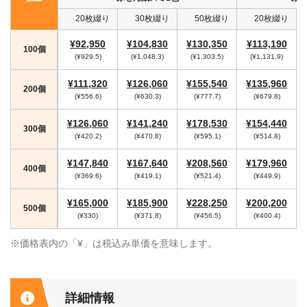
20枚綴り
30枚綴り
50枚綴り
20枚綴り
¥92,950
¥104,830
¥130,350
¥113,190
100個
(¥929.5)
(¥1,048.3)
(¥1,303.5)
(¥1,131.9)
¥111,320
¥126,060
¥155,540
¥135,960
200個
(¥556.6)
(¥630.3)
(¥777.7)
(¥679.8)
¥126,060
¥141,240
¥178,530
¥154,440
300個
(¥420.2)
(¥470.8)
(¥595.1)
(¥514.8)
¥147,840
¥167,640
¥208,560
¥179,960
400個
(¥369.6)
(¥419.1)
(¥521.4)
(¥449.9)
¥165,000
¥185,900
¥228,250
¥200,200
500個
(¥330)
(¥371.8)
(¥456.5)
(¥400.4)
※価格表内の「¥」は税込み単価を意味します。
詳細情報