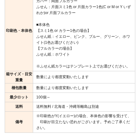
カバー：両面フルカラー
ふせん：片面スミ1色 or 片面カラー1色(C or M or Y いず
れか)or 片面フルカラー
■本体色
印刷色・本体色
【スミ1色 or カラー1色の場合】
ふせん紙：イエロー、ピンク、ブルー、グリーン、ホワ
イト(1色お選びください)
【フルカラーの場合】
ふせん紙：ホワイト
※ふせん紙カラーはテンプレート上でお選びください。
箱サイズ・目安
数量により都度変動いたします
重量
梱包数量
数量により都度変動いたします
最少ロット
100個～
送料
送料無料 / 北海道・沖縄等離島は別途
※印刷色がY(イエロー)の場合、本体色の影響を受けて、
備考
印刷が目立たない恐れがございます。予めご了承くだ
さい。