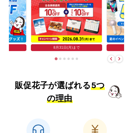
まで
8
8月31日(月)まで
販促花子が選ばれる
5つ
の理由