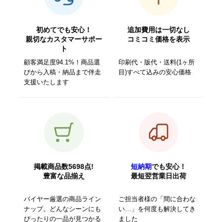
初めてでも安心！
追加費用は一切なし
親切なカスタマーサポー
コミコミ価格を表示
ト
顧客満足度94.1%！商品選
印刷代・版代・送料(1ヶ所
びから入稿・納品まで伴走
目)すべて込みの安心価格
支援いたします
掲載商品数5698点!
短納期
でも安心！
豊富な品揃え
最短翌営業日出荷
バイヤー厳選の商品ライン
ご担当者様の「間に合わな
ナップ。どんなシーンにも
い…」を何度も解決してき
ぴったりの一品が見つかる
ました