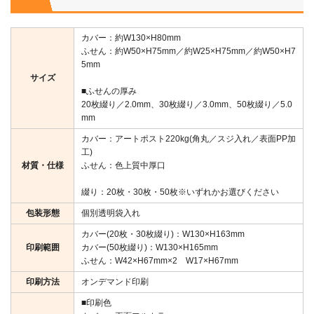
カバー：約W130×H80mm
ふせん：約W50×H75mm／約W25×H75mm／約W50×H7
5mm
サイズ
■ふせんの厚み
20枚綴り／2.0mm、30枚綴り／3.0mm、50枚綴り／5.0
mm
カバー：アートポスト220kg(角丸／スジ入れ／表面PP加
工)
材質・仕様
ふせん：色上質中厚口
綴り：20枚・30枚・50枚※いずれかお選びください
包装形態
個別透明袋入れ
カバー(20枚・30枚綴り)：W130×H163mm
印刷範囲
カバー(50枚綴り)：W130×H165mm
ふせん：W42×H67mm×2 W17×H67mm
印刷方法
オンデマンド印刷
■印刷色