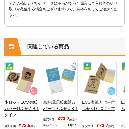
※ご入稿いただいたデータに不備があった場合は再入稿等のやり
取りが発生する場合もございますので、余裕をもってご検討くだ
さい。
関連している商品
小ロットECO表紙
森林認証紙表紙カ
ECO表紙カバー付
EC
カバー付ふせんB-1
バー付きふせんB-1
ふせんD-20タイプ
ふせ
タイプ
¥73.7
最安単価
(税込)〜
¥72.6
100個〜
¥73.7
最小ロット
最安単価
最安単価
最安
(税込)〜
(税込)〜