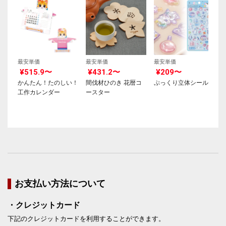
最安単価
最安単価
最安単価
¥515.9〜
¥431.2〜
¥209〜
かんたん！たのしい！
間伐材ひのき 花暦コ
ぷっくり立体シール
工作カレンダー
ースター
お支払い方法について
・クレジットカード
下記のクレジットカードを利用することができます。