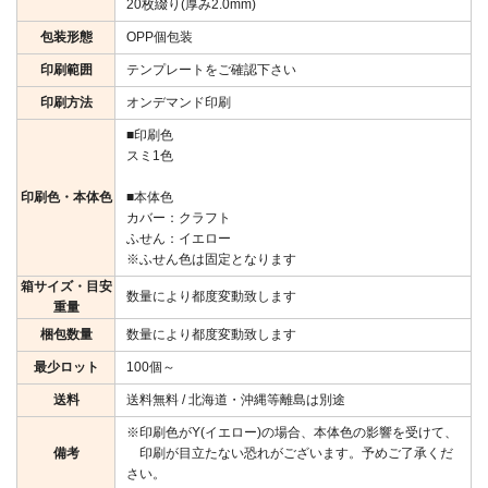
20枚綴り(厚み2.0mm)
包装形態
OPP個包装
印刷範囲
テンプレートをご確認下さい
印刷方法
オンデマンド印刷
■印刷色
スミ1色
印刷色・本体色
■本体色
カバー：クラフト
ふせん：イエロー
※ふせん色は固定となります
箱サイズ・目安
数量により都度変動致します
重量
梱包数量
数量により都度変動致します
最少ロット
100個～
送料
送料無料 / 北海道・沖縄等離島は別途
※印刷色がY(イエロー)の場合、本体色の影響を受けて、
備考
印刷が目立たない恐れがございます。予めご了承くだ
さい。