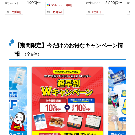
100個〜
2,500個〜
最小ロット
最小ロット
最小
フルカラー印刷
1色印刷
1色印刷
1色印刷
1
【期間限定】今だけのお得なキャンペーン情
報
（全6件）