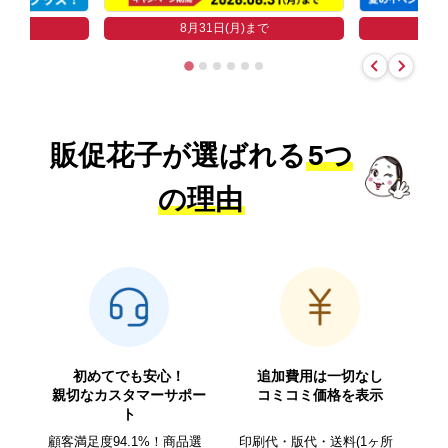
まで
8
8月31日(月)まで
販促花子が選ばれる
5つ
の理由
初めてでも安心！
追加費用は一切なし
親切なカスタマーサポー
コミコミ価格を表示
ト
顧客満足度94.1%！商品選
印刷代・版代・送料(1ヶ所