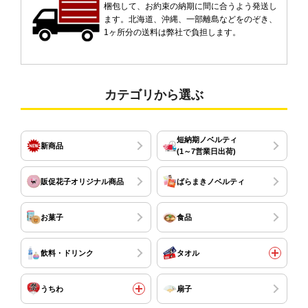
梱包して、お約束の納期に間に合うよう発送し
ます。北海道、沖縄、一部離島などをのぞき、
1ヶ所分の送料は弊社で負担します。
カテゴリから選ぶ
短納期ノベルティ
新商品
(1～7営業日出荷)
販促花子オリジナル商品
ばらまきノベルティ
お菓子
食品
飲料・ドリンク
タオル
うちわ
扇子