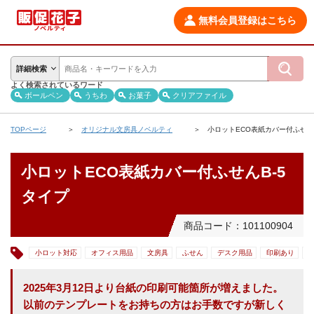
無料会員登録はこちら
詳細検索
よく検索されているワード
ボールペン
うちわ
お菓子
クリアファイル
TOPページ
オリジナル文房具ノベルティ
小ロットECO表紙カバー付ふせん
小ロットECO表紙カバー付ふせんB-5
タイプ
商品コード：101100904
小ロット対応
オフィス用品
文房具
ふせん
デスク用品
印刷あり
2025年3月12日より台紙の印刷可能箇所が増えました。
以前のテンプレートをお持ちの方はお手数ですが新しく