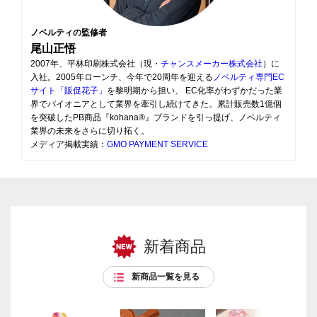
ノベルティの監修者
尾山正悟
2007年、平林印刷株式会社（現・
チャンスメーカー株式会社
）に
入社。2005年ローンチ、今年で20周年を迎える
ノベルティ専門EC
サイト「販促花子」
を黎明期から担い、 EC化率がわずかだった業
界でパイオニアとして業界を牽引し続けてきた。累計販売数1億個
を突破したPB商品『kohana®』ブランドを引っ提げ、ノベルティ
業界の未来をさらに切り拓く。
メディア掲載実績：
GMO PAYMENT SERVICE
新着商品
新商品一覧を見る