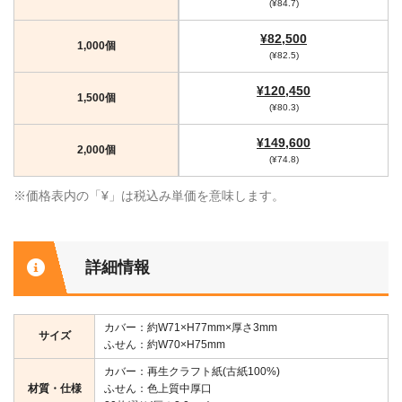
(¥84.7)
¥82,500
1,000個
(¥82.5)
¥120,450
1,500個
(¥80.3)
¥149,600
2,000個
(¥74.8)
※価格表内の「¥」は税込み単価を意味します。
詳細情報
カバー：約W71×H77mm×厚さ3mm
サイズ
ふせん：約W70×H75mm
カバー：再生クラフト紙(古紙100%)
材質・仕様
ふせん：色上質中厚口