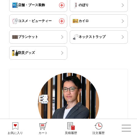
店舗・ブース装飾
のぼり
コスメ・ビューティー
カイロ
ブランケット
ネックストラップ
防災グッズ
お気に入り
カート
見積履歴
注文履歴
ノベルティの監修者