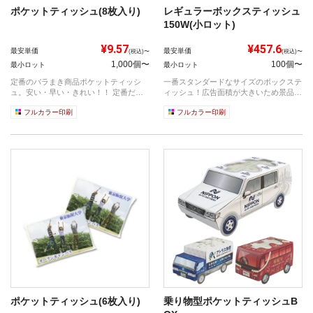
ポケットティッシュ(8枚入り)
レギュラーボックスティッシュ
150W(小ロット)
¥9.57
¥457.6
最安単価
最安単価
(税込)〜
(税込)〜
1,000個〜
100個〜
最小ロット
最小ロット
定番のバラまき商品ポケットティッシ
一番スタンダードなサイズのボックステ
ュ。安い・早い・きれい！！ 定番だか
ィッシュ！広告面積が大きいため景品や
らこそ満...
粗品、ノ...
フルカラー印刷
フルカラー印刷
ポケットティッシュ(6枚入り)
乗り物型ポケットティッシュB