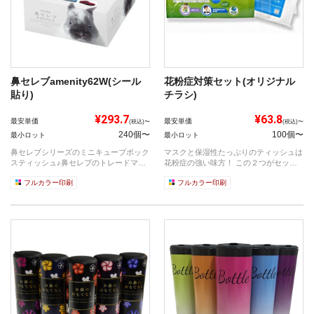
鼻セレブamenity62W(シール
花粉症対策セット(オリジナル
貼り)
チラシ)
¥293.7
¥63.8
最安単価
最安単価
(税込)〜
(税込)〜
240個〜
100個〜
最小ロット
最小ロット
鼻セレブシリーズのミニキューブボック
マスクと保湿性たっぷりのティッシュは
スティッシュ♪鼻セレブのトレードマー
花粉症の強い味方！ この２つがセット
クのかわ...
になっ...
フルカラー印刷
フルカラー印刷