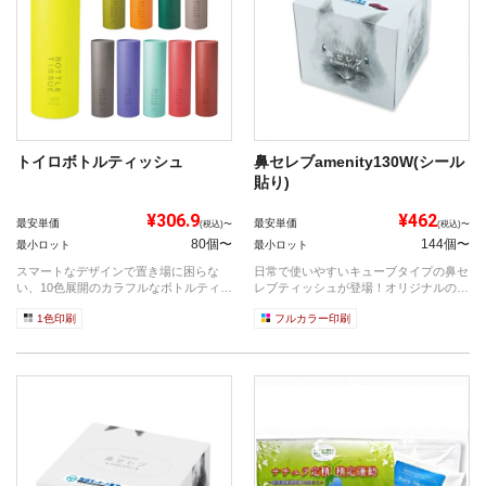
トイロボトルティッシュ
鼻セレブamenity130W(シール
貼り)
¥306.9
¥462
最安単価
最安単価
(税込)〜
(税込)〜
80個〜
144個〜
最小ロット
最小ロット
スマートなデザインで置き場に困らな
日常で使いやすいキューブタイプの鼻セ
い、10色展開のカラフルなボトルティッ
レブティッシュが登場！オリジナルのシ
シュ。 ...
ールを貼...
1色印刷
フルカラー印刷