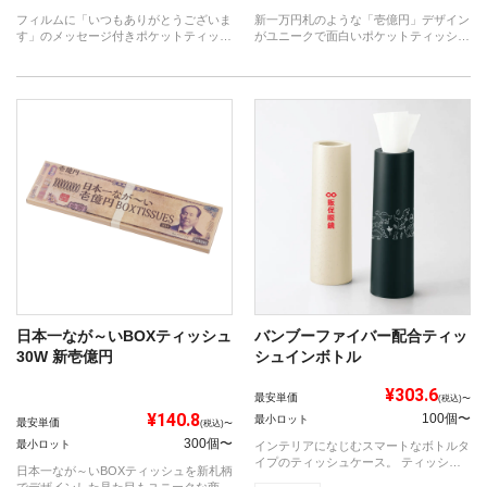
フィルムに「いつもありがとうございま
新一万円札のような「壱億円」デザイン
す」のメッセージ付きポケットティッシ
がユニークで面白いポケットティッシュ
ュ！ ...
です。
日本一なが～いBOXティッシュ
バンブーファイバー配合ティッ
30W 新壱億円
シュインボトル
¥303.6
最安単価
(税込)〜
¥140.8
100個〜
最小ロット
最安単価
(税込)〜
300個〜
最小ロット
インテリアになじむスマートなボトルタ
イプのティッシュケース。 ティッシュ
日本一なが～いBOXティッシュを新札柄
付きで...
でデザインした見た目もユニークな商品