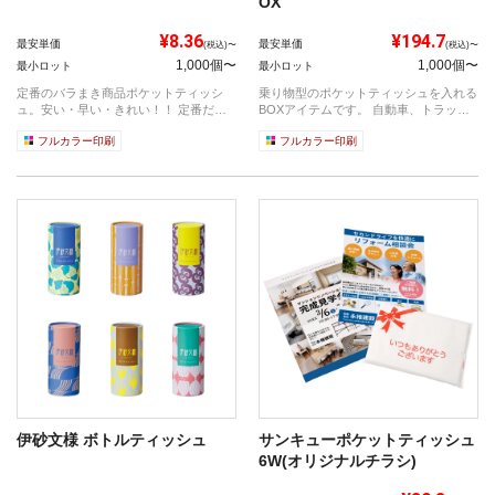
OX
¥8.36
¥194.7
最安単価
最安単価
(税込)〜
(税込)〜
1,000個〜
1,000個〜
最小ロット
最小ロット
定番のバラまき商品ポケットティッシ
乗り物型のポケットティッシュを入れる
ュ。安い・早い・きれい！！ 定番だか
BOXアイテムです。 自動車、トラッ
らこそ満...
ク、バ...
フルカラー印刷
フルカラー印刷
伊砂文様 ボトルティッシュ
サンキューポケットティッシュ
6W(オリジナルチラシ)