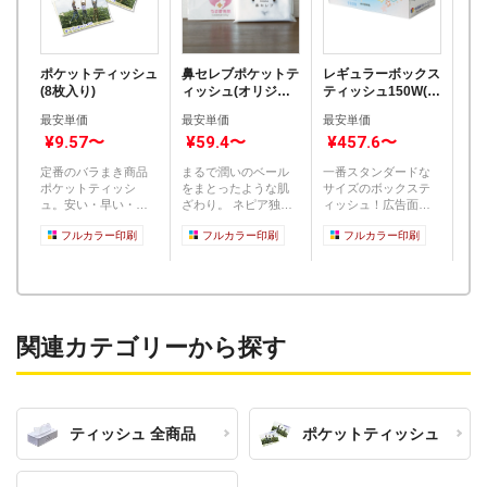
ポケットティッシュ
鼻セレブポケットテ
レギュラーボックス
キ
(8枚入り)
ィッシュ(オリジナ
ティッシュ150W(小
ィッ
ルチラシ)
ロット)
ット
最安単価
最安単価
最安単価
最
¥9.57〜
¥59.4〜
¥457.6〜
¥
定番のバラまき商品
まるで潤いのベール
一番スタンダードな
サ
ポケットティッシ
をまとったような肌
サイズのボックステ
い
ュ。安い・早い・き
ざわり。 ネピア独自
ィッシュ！広告面積
中
れい！！ 定番だから
の「トリプル保湿」
が大きいため景品や
置
フルカラー印刷
フルカラー印刷
フルカラー印刷
こそ満...
と「...
粗品、ノ...
す
関連カテゴリーから探す
ティッシュ 全商品
ポケットティッシュ