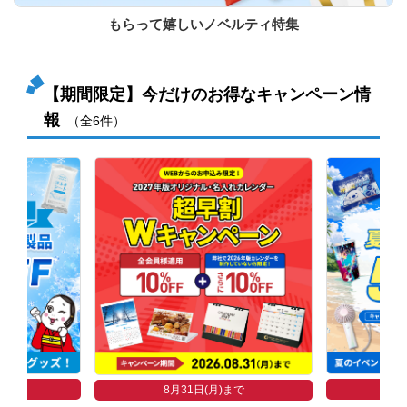
もらって嬉しいノベルティ特集
【期間限定】今だけのお得なキャンペーン情
報
（全6件）
まで
8
8月31日(月)まで