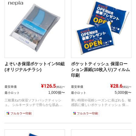
よそいき保湿ポケットイン50組
ポケットティッシュ 保湿ロー
(オリジナルチラシ)
ション原紙(10枚入り)フィルム
印刷
¥126.5
¥28.6
最安単価
最安単価
(税込)〜
(税込)〜
1,000個〜
5,000個〜
最小ロット
最小ロット
三枚重ねの保湿ソフトパックティッシ
寒い時期や花粉シーズンに喜ばれる、敏
ュ。 シルキータッチで滑らかな肌あた
感肌に優しいポケットティッシュ 保湿
りで安心...
ローシ...
フルカラー印刷
フルカラー印刷