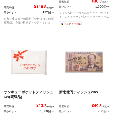
¥30.8
最安単価
(税込)〜
¥118.8
1,000個〜
最小ロット
最安単価
(税込)〜
192個〜
最小ロット
フィルムに「いつもありがとうございま
す」のメッセージ付きポケットティッシ
京都で生まれた伝統柄「伊砂文様」の版
ュ！ ...
権商品。 6柄の和柄ボトルティッシュで
フルカラー印刷
ディ...
サンキューポケットティッシュ
新壱億円ティッシュ20W
6W(既製品)
¥13.2
¥49.5
最安単価
最安単価
(税込)〜
(税込)〜
1,000個〜
750個〜
最小ロット
最小ロット