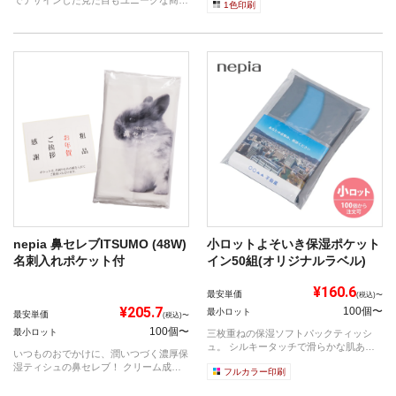
1色印刷
です。
nepia 鼻セレブITSUMO (48W)
小ロットよそいき保湿ポケット
名刺入れポケット付
イン50組(オリジナルラベル)
¥160.6
最安単価
(税込)〜
¥205.7
100個〜
最小ロット
最安単価
(税込)〜
100個〜
最小ロット
三枚重ねの保湿ソフトパックティッシ
ュ。 シルキータッチで滑らかな肌あた
いつものおでかけに、潤いつづく濃厚保
りで安心...
湿ティシュの鼻セレブ！ クリーム成分
フルカラー印刷
を配合...