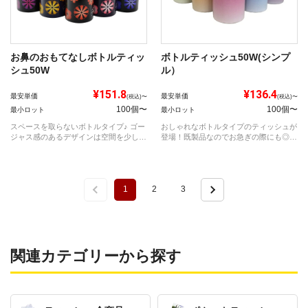
お鼻のおもてなしボトルティッ
ボトルティッシュ50W(シンプ
シュ50W
ル）
¥151.8
¥136.4
最安単価
最安単価
(税込)〜
(税込)〜
100個〜
100個〜
最小ロット
最小ロット
スペースを取らないボトルタイプ♪ ゴー
おしゃれなボトルタイプのティッシュが
ジャス感のあるデザインは空間を少しお
登場！既製品なのでお急ぎの際にも◎少
しゃ...
し変わっ...
1
2
3
関連カテゴリーから探す