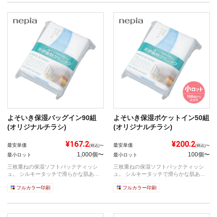
よそいき保湿バッグイン90組
よそいき保湿ポケットイン50組
(オリジナルチラシ)
(オリジナルチラシ)
¥167.2
¥200.2
最安単価
最安単価
(税込)〜
(税込)〜
1,000個〜
100個〜
最小ロット
最小ロット
三枚重ねの保湿ソフトパックティッシ
三枚重ねの保湿ソフトパックティッシ
ュ。 シルキータッチで滑らかな肌あた
ュ。 シルキータッチで滑らかな肌あた
りで安心...
りで安心...
フルカラー印刷
フルカラー印刷