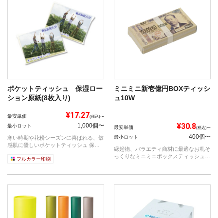
ポケットティッシュ 保湿ロー
ミニミニ新壱億円BOXティッシ
ション原紙(8枚入り)
ュ10W
¥17.27
最安単価
(税込)〜
¥30.8
1,000個〜
最小ロット
最安単価
(税込)〜
400個〜
最小ロット
寒い時期や花粉シーズンに喜ばれる、敏
感肌に優しいポケットティッシュ 保湿
縁起物、バラエティ商材に最適なお札そ
ローシ...
っくりなミニミニボックスティッシュで
フルカラー印刷
す！ ...