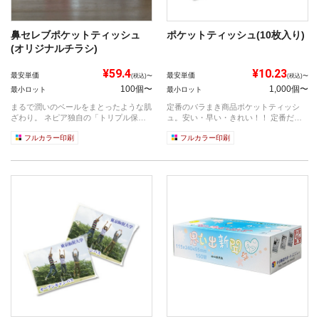
鼻セレブポケットティッシュ
ポケットティッシュ(10枚入り)
(オリジナルチラシ)
¥59.4
¥10.23
最安単価
最安単価
(税込)〜
(税込)〜
100個〜
1,000個〜
最小ロット
最小ロット
まるで潤いのベールをまとったような肌
定番のバラまき商品ポケットティッシ
ざわり。 ネピア独自の「トリプル保
ュ。安い・早い・きれい！！ 定番だか
湿」と「...
らこそ満...
フルカラー印刷
フルカラー印刷