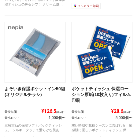
りで安心...
湿ティシュの鼻セレブ！ クリーム成分
フルカラー印刷
を配合...
よそいき保湿ポケットイン50組
ポケットティッシュ 保湿ロー
(オリジナルチラシ)
ション原紙(10枚入り)フィルム
印刷
¥126.5
¥28.6
最安単価
最安単価
(税込)〜
(税込)〜
1,000個〜
5,000個〜
最小ロット
最小ロット
三枚重ねの保湿ソフトパックティッシ
寒い時期や花粉シーズンに喜ばれる、敏
ュ。 シルキータッチで滑らかな肌あた
感肌に優しいポケットティッシュ 保湿
りで安心...
ローシ...