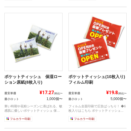
ポケットティッシュ 保湿ロー
ポケットティッシュ(10枚入り)
ション原紙(8枚入り)
フィルム印刷
¥17.27
¥19.8
最安単価
最安単価
(税込)〜
(税込)〜
1,000個〜
5,000個〜
最小ロット
最小ロット
寒い時期や花粉シーズンに喜ばれる、敏
フィルム全面印刷で広告ばっちり！ ◆6
感肌に優しいポケットティッシュ 保湿
枚入りはこちら ポケットティッシュ...
ローシ...
フルカラー印刷
フルカラー印刷