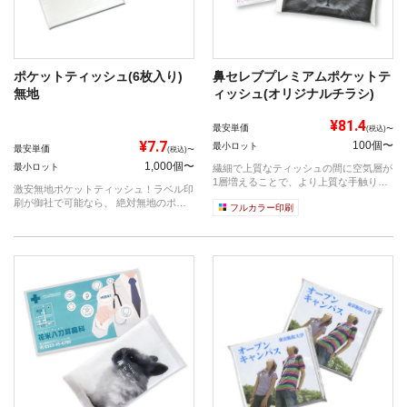
ポケットティッシュ(6枚入り)
鼻セレブプレミアムポケットテ
無地
ィッシュ(オリジナルチラシ)
¥81.4
最安単価
(税込)〜
¥7.7
100個〜
最小ロット
最安単価
(税込)〜
1,000個〜
最小ロット
繊細で上質なティッシュの間に空気層が
1層増えることで、より上質な手触り
激安無地ポケットティッシュ！ラベル印
に。 肌...
刷が御社で可能なら、 絶対無地のポケ
フルカラー印刷
ットテ...