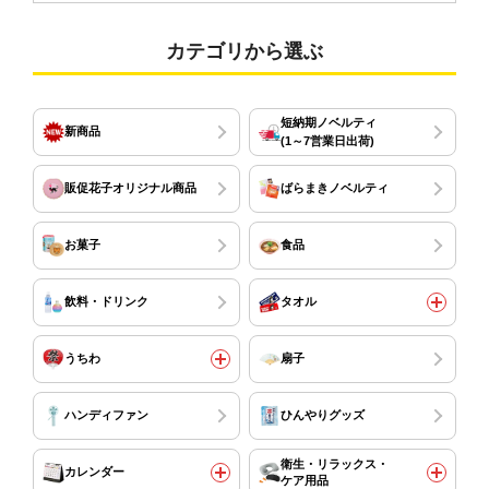
カテゴリから選ぶ
短納期ノベルティ
新商品
(1～7営業日出荷)
販促花子オリジナル商品
ばらまきノベルティ
お菓子
食品
飲料・ドリンク
タオル
うちわ
扇子
ハンディファン
ひんやりグッズ
衛生・リラックス・
カレンダー
ケア用品