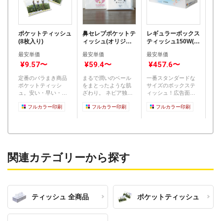
ポケットティッシュ
鼻セレブポケットテ
レギュラーボックス
キ
(8枚入り)
ィッシュ(オリジナ
ティッシュ150W(小
ィッ
ルチラシ)
ロット)
ット
最安単価
最安単価
最安単価
最
¥9.57〜
¥59.4〜
¥457.6〜
¥
定番のバラまき商品
まるで潤いのベール
一番スタンダードな
サ
ポケットティッシ
をまとったような肌
サイズのボックステ
い
ュ。安い・早い・き
ざわり。 ネピア独自
ィッシュ！広告面積
中
れい！！ 定番だから
の「トリプル保湿」
が大きいため景品や
置
フルカラー印刷
フルカラー印刷
フルカラー印刷
こそ満...
と「...
粗品、ノ...
す
関連カテゴリーから探す
ティッシュ 全商品
ポケットティッシュ