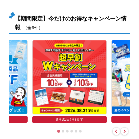
【期間限定】今だけのお得なキャンペーン情
報
（全6件）
まで
8
8月31日(月)まで