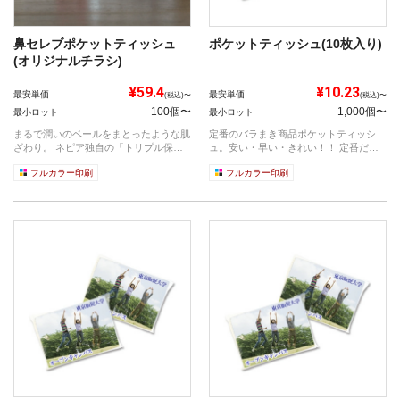
鼻セレブポケットティッシュ
ポケットティッシュ(10枚入り)
(オリジナルチラシ)
¥59.4
¥10.23
最安単価
最安単価
(税込)〜
(税込)〜
100個〜
1,000個〜
最小ロット
最小ロット
まるで潤いのベールをまとったような肌
定番のバラまき商品ポケットティッシ
ざわり。 ネピア独自の「トリプル保
ュ。安い・早い・きれい！！ 定番だか
湿」と「...
らこそ満...
フルカラー印刷
フルカラー印刷