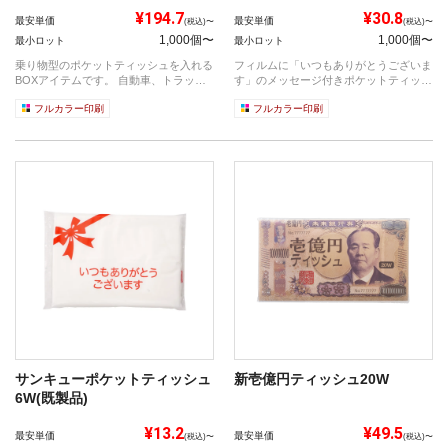
¥194.7
¥30.8
最安単価
最安単価
(税込)〜
(税込)〜
1,000個〜
1,000個〜
最小ロット
最小ロット
乗り物型のポケットティッシュを入れる
フィルムに「いつもありがとうございま
BOXアイテムです。 自動車、トラッ
す」のメッセージ付きポケットティッシ
ク、バ...
ュ！ ...
フルカラー印刷
フルカラー印刷
サンキューポケットティッシュ
新壱億円ティッシュ20W
6W(既製品)
¥13.2
¥49.5
最安単価
最安単価
(税込)〜
(税込)〜