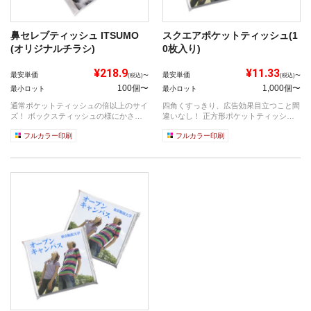
鼻セレブティッシュ ITSUMO
スクエアポケットティッシュ(1
(オリジナルチラシ)
0枚入り)
¥218.9
¥11.33
最安単価
最安単価
(税込)〜
(税込)〜
100個〜
1,000個〜
最小ロット
最小ロット
通常ポケットティッシュの倍以上のサイ
四角くすっきり、広告効果目立つこと間
ズ！ ボックスティッシュの様にかさば
違いなし！ 正方形ポケットティッシュ
らない...
です。...
フルカラー印刷
フルカラー印刷