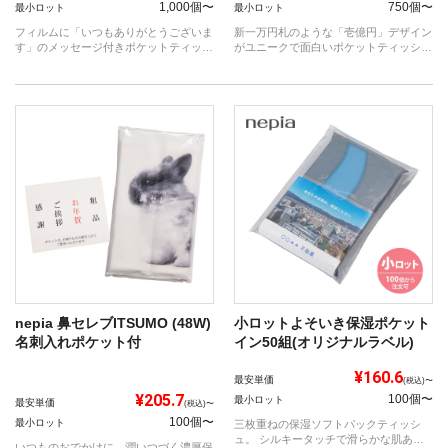
1,000個〜
750個〜
最小ロット
最小ロット
フィルムに「いつもありがとうございま
新一万円札のような「壱億円」デザイン
す」のメッセージ付きポケットティッシ
がユニークで面白いポケットティッシュ
ュ！ ...
です。
nepia 鼻セレブITSUMO (48W)
小ロットよそいき保湿ポケット
名刺入れポケット付
イン50組(オリジナルラベル)
¥160.6
最安単価
(税込)〜
¥205.7
100個〜
最小ロット
最安単価
(税込)〜
100個〜
最小ロット
三枚重ねの保湿ソフトパックティッシ
ュ。 シルキータッチで滑らかな肌あた
いつものおでかけに、潤いつづく濃厚保