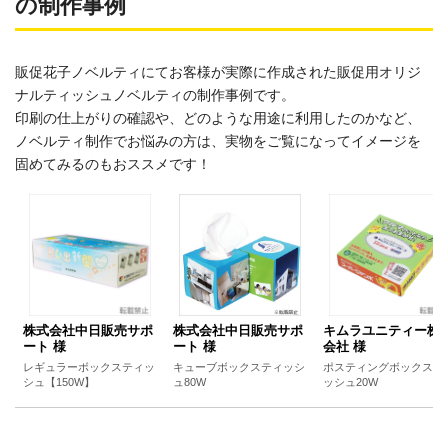
の制作事例
販促花子ノベルティにてお客様が実際に作成された販促用オリジ
ナルティッシュノベルティの制作事例です。
印刷の仕上がりの確認や、どのような用途に利用したのかなど、
ノベルティ制作でお悩みの方は、実物をご覧になってイメージを
固めてみるのもおススメです！
株式会社中日販売サポ
株式会社中日販売サポ
キムラユニティー株
ート 様
ート 様
会社 様
レギュラーボックスティッ
キューブボックスティッシ
ポスティングボックステ
シュ【150W】
ュ80W
ッシュ20W