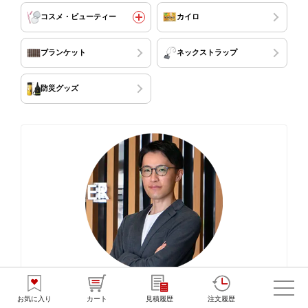
コスメ・ビューティー
カイロ
ブランケット
ネックストラップ
防災グッズ
ノベルティの監修者
尾山正悟
お気に入り
カート
見積履歴
注文履歴
2007年、平林印刷株式会社（現・
チャンスメーカー株式会社
）に