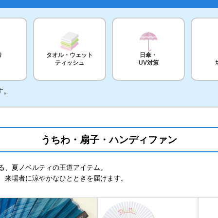
り
タオル・ウェット
日傘・
ティッシュ
UV対策
す。
うちわ・扇子・ハンディファン
手続きページで、クーポンコード「
26summerCP
」を入力し、
適
る、夏ノベルティの王道アイテム。
、来場者に涼やかなひとときを届けます。