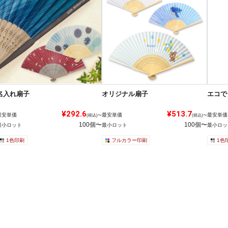
名入れ扇子
オリジナル扇子
エコで
¥292.6
¥513.7
最安単価
最安単価
最安単価
(税込)〜
(税込)〜
100個〜
100個〜
最小ロット
最小ロット
最小ロッ
1色印刷
フルカラー印刷
1色