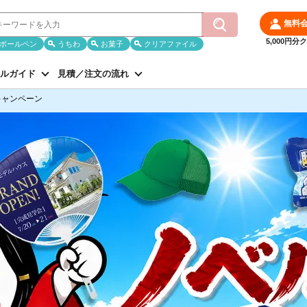
無料
5,000円
ボールペン
うちわ
お菓子
クリアファイル
ルガイド
見積／注文の流れ
キャンペーン