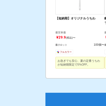
【短納期】オリジナルうちわ
最安単価
¥29.9
(税込)〜
100個〜
最小ロット
フルカラー
お急ぎでも安心、夏の定番うちわ
ご注文
が短納期限定で5%OFF。
STEP