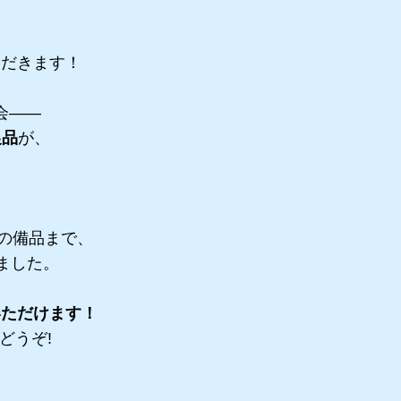
ただきます！
会――
促品
が、
、
の備品まで、
ました。
いただけます！
どうぞ!