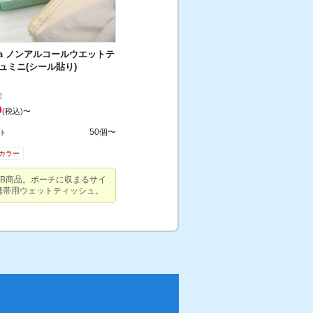
ana ノンアルコールウエットテ
ュミニ(シール貼り)
価
9
(税込)〜
50個〜
ト
カラー
PB商品。ポーチに収まるサイ
クリック。
携帯用ウェットティッシュ。