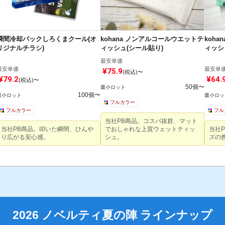
瞬間冷却パックしろくまクール(オ
kohana ノンアルコールウエットテ
koh
リジナルチラシ)
ィッシュ(シール貼り)
ィッシ
最安単価
最安単価
最安単
¥75.9
(税込)〜
¥79.2
¥64.
(税込)〜
50個〜
最小ロット
100個〜
最小ロット
最小ロッ
フルカラー
フルカラー
フル
当社PB商品。コスパ抜群、マット
当社PB商品。叩いた瞬間、ひんや
でおしゃれな上質ウェットティッ
当社
商品の確認ページで注文内容を確認し
を
り広がる安心感。
シュ。
ズの
2026 ノベルティ夏の陣 ラインナップ