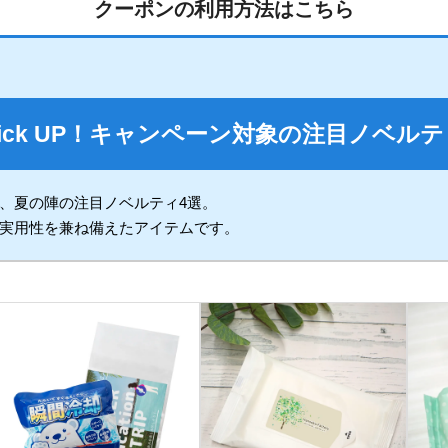
クーポンの利用方法はこちら
細ページより、数量やオプションを選択いただき、
Pick UP！キャンペーン対象の注目ノベルテ
ック。
、夏の陣の注目ノベルティ4選。
実用性を兼ね備えたアイテムです。