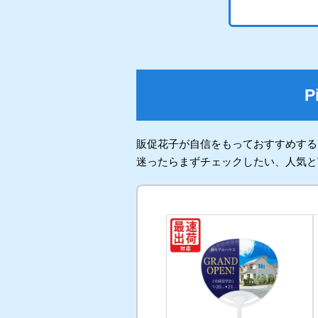
商品詳
をクリ
販促花子が自信をもっておすすめする
迷ったらまずチェックしたい、人気と
STEP
01