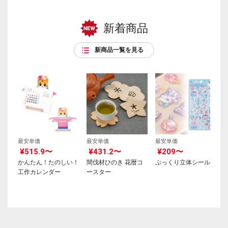
新着商品
新商品一覧を見る
最安単価
最安単価
最安単価
¥515.9〜
¥431.2〜
¥209〜
かんたん！たのしい！
間伐材ひのき 花暦コ
ぷっくり立体シール
工作カレンダー
ースター