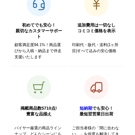
初めてでも安心！
追加費用は一切なし
親切なカスタマーサポー
コミコミ価格を表示
ト
顧客満足度94.1%！商品選
印刷代・版代・送料(1ヶ所
びから入稿・納品まで伴走
目)すべて込みの安心価格
支援いたします
掲載商品数5710点!
短納期
でも安心！
豊富な品揃え
最短翌営業日出荷
バイヤー厳選の商品ライン
ご担当者様の「間に合わな
ナップ。どんなシーンにも
い…」を何度も解決してき