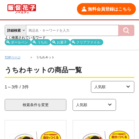
無料会員登録はこちら
詳細検索
よく検索されているワード
ボールペン
うちわ
お菓子
クリアファイル
TOPページ
うちわキット
うちわキットの商品一覧
1～3件 / 3件
検索条件を変更