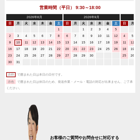
営業時間（平日） 9:30～18:00
2026年8月
2026年9月
日
月
火
水
木
金
土
日
月
火
水
木
金
土
日
月
1
1
2
3
4
5
2
3
4
5
6
7
8
6
7
8
9
10
11
12
4
5
9
10
11
12
13
14
15
13
14
15
16
17
18
19
11
12
16
17
18
19
20
21
22
20
21
22
23
24
25
26
18
19
23
24
25
26
27
28
29
27
28
29
30
25
26
30
31
赤枠
で囲まれた日は本日の日付です。
赤色
で囲まれた日は休日のため、発送作業・メール・電話の対応が出来ません、ご了承
ください。
お客様のご質問やお問合せに対応する