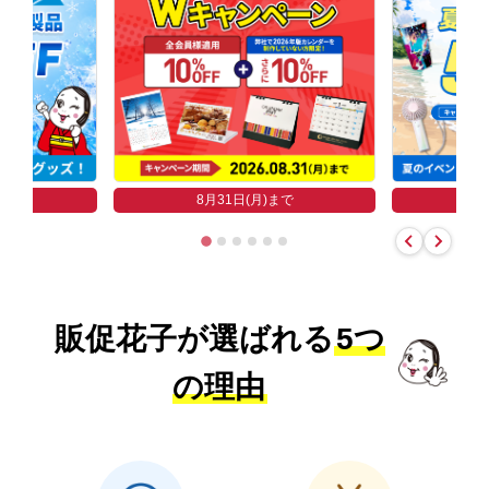
まで
8
8月31日(月)まで
販促花子が選ばれる
5つ
の理由