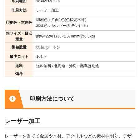
印刷範囲
W30×H30mm
印刷方法
レーザー加工
印刷色：片面1色(色指定不可）
印刷色・本体色
本体色：シルバー(サテン仕上）
箱サイズ・目安
約W422×H338×D370mm(約8.3kg)
重量
梱包数量
60個/カートン
最少ロット
10個～
送料
送料無料 / 北海道・沖縄・離島は別途
備考
印刷方法について
レーザー加工
レーザーを当てて金属や木材、アクリルなどの素材を削り、デザ