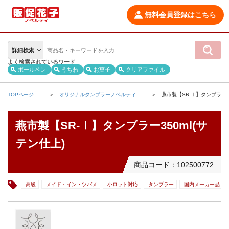
無料会員登録はこちら
詳細検索
よく検索されているワード
ボールペン
うちわ
お菓子
クリアファイル
TOPページ
オリジナルタンブラーノベルティ
燕市製【SR-Ⅰ】タンブラー35
燕市製【SR-Ⅰ】タンブラー350ml(サ
テン仕上)
商品コード：102500772
高級
メイド・イン・ツバメ
小ロット対応
タンブラー
国内メーカー品