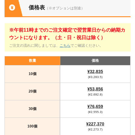
価格表
（※オプションは別途）
※午前11時までのご注文確定で翌営業日からの納期カ
ウントになります。（土・日・祝日は除く）
ご注文の流れに関しましては、
こちら
でご確認ください。
数量
価格
¥32,835
10個
(¥3,283.5)
¥53,856
20個
(¥2,692.8)
¥76,659
30個
(¥2,555.3)
¥227,370
100個
(¥2,273.7)