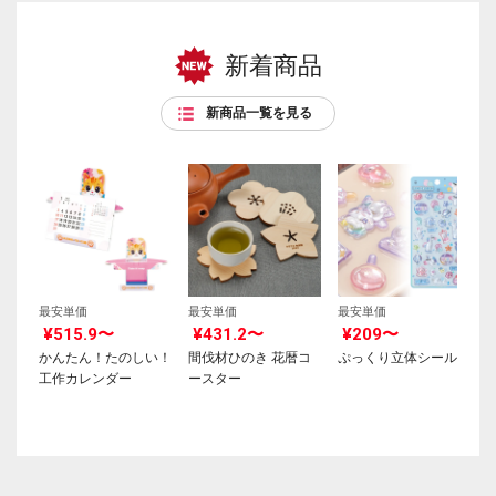
新着商品
新商品一覧を見る
最安単価
最安単価
最安単価
¥515.9〜
¥431.2〜
¥209〜
かんたん！たのしい！
間伐材ひのき 花暦コ
ぷっくり立体シール
工作カレンダー
ースター