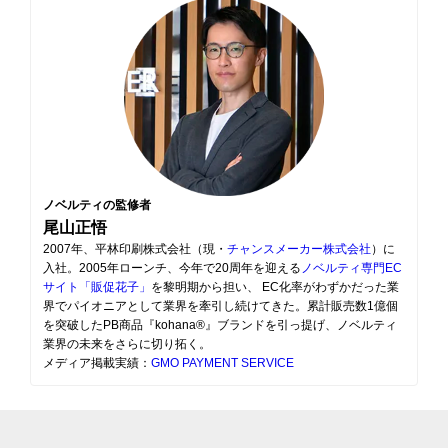
ノベルティの監修者
尾山正悟
2007年、平林印刷株式会社（現・
チャンスメーカー株式会社
）に
入社。2005年ローンチ、今年で20周年を迎える
ノベルティ専門EC
サイト「販促花子」
を黎明期から担い、 EC化率がわずかだった業
界でパイオニアとして業界を牽引し続けてきた。累計販売数1億個
を突破したPB商品『kohana®』ブランドを引っ提げ、ノベルティ
業界の未来をさらに切り拓く。
メディア掲載実績：
GMO PAYMENT SERVICE