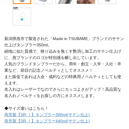
新潟県燕市で製造された「Made in TSUBAME」ブランドのサテン
仕上げタンブラー350ml。
絹地に似た質感で、映り込みを無くす艶消し加工のサテン仕上げ
に、燕ブランドのロゴが特別感を醸し出しています。
人気のブランドタンブラーだから、周年・創立・入学・入社・卒
業など、節目の記念ノベルティとしてオススメ！
また販促であれば入会・成約などの特典用ノベルティとしても使
えます。
名入れはレーザーでなのでさらにカッコよさがアップ！高品質な
名入れノベルティをお探しの方にオススメします。
◆サイズ違いはこちら！
燕市製【SR-Ⅰ】タンブラー300ml(サテン仕上)
燕市製【SR-Ⅰ】タンブラー440ml(サテン仕上)