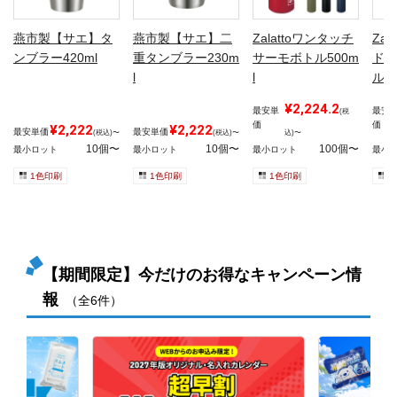
燕市製【サエ】タ
燕市製【サエ】二
Zalattoワンタッチ
Za
ンブラー420ml
重タンブラー230m
サーモボトル500m
ドル
l
l
ル50
¥2,224.2
最安単
最安
(税
価
価
¥2,222
¥2,222
最安単価
最安単価
(税込)〜
(税込)〜
込)〜
10個〜
10個〜
100個〜
最小ロット
最小ロット
最小ロット
最小
1色印刷
1色印刷
1色印刷
1
【期間限定】今だけのお得なキャンペーン情
報
（全6件）