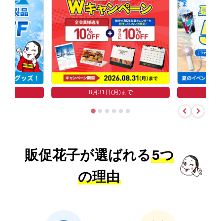
まで
8
8月31日(月)まで
販促花子が選ばれる
5つ
の理由