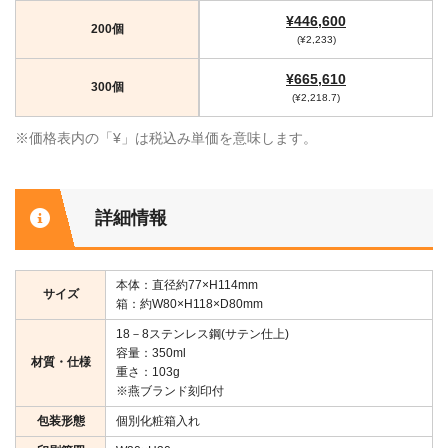
¥446,600
200個
(¥2,233)
¥665,610
300個
(¥2,218.7)
※価格表内の「¥」は税込み単価を意味します。
詳細情報
本体：直径約77×H114mm
サイズ
箱：約W80×H118×D80mm
18－8ステンレス鋼(サテン仕上)
容量：350ml
材質・仕様
重さ：103g
※燕ブランド刻印付
包装形態
個別化粧箱入れ