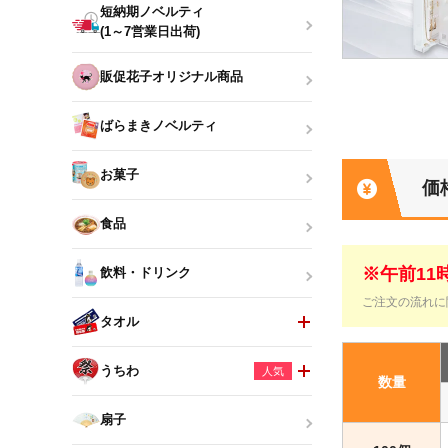
短納期ノベルティ
(1～7営業日出荷)
販促花子オリジナル商品
ばらまきノベルティ
お菓子
価
食品
※午前1
飲料・ドリンク
ご注文の流れに
タオル
うちわ
人気
数量
扇子