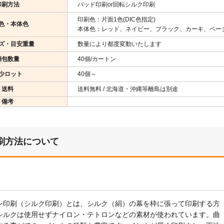
印刷方法
パッド印刷or回転シルク印刷
印刷色：片面1色(DIC色指定)
色・本体色
本体色：レッド、ネイビー、ブラック、カーキ、ベージ
ズ・目安重量
数量により都度変動いたします
梱包数量
40個/カートン
少ロット
40個～
送料
送料無料 / 北海道・沖縄等離島は別途
備考
刷方法について
ン印刷（シルク印刷）とは、シルク（絹）の幕を枠に張って印刷する方
シルクは使用せずナイロン・テトロンなどの素材が使われています。曲