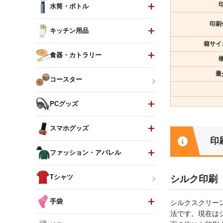
水筒・ボトル
印刷
キッチン用品
箱サイ
食器・カトラリー
最
コースター
PCグッズ
スマホグッズ
印
ファッション・アパレル
シルク印刷
Tシャツ
手袋
シルクスクリー
法です。現在は