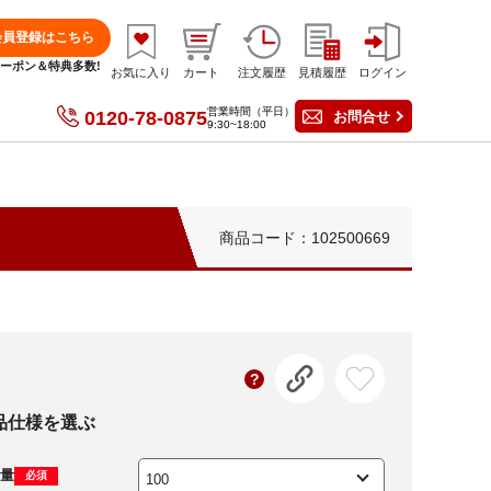
会員登録はこちら
分クーポン＆特典多数!
お気に入り
カート
注文履歴
見積履歴
ログイン
営業時間（平日）
0120-78-0875
お問合せ
9:30~18:00
商品コード：102500669
品仕様を選ぶ
量
必須