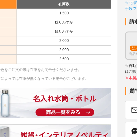
※北海
在庫数
手数で
1,500
請
残りわずか
残りわずか
2,000
法
2,000
商品
2,500
※自動
の色をご注文の際は在庫をお問合せくださいませ。
はご購
※本製
グによっては在庫が無くなっている場合がございます。
質