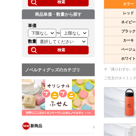
検索
カラー
レッド
商品単価・数量から探す
ネイビー
単価
ブラック
〜
カーキ
数量
ベージュ
検索
ホワイト
※「残りわずか」
ノベルティグッズのカテゴリ
ご注文のタイミン
新商品