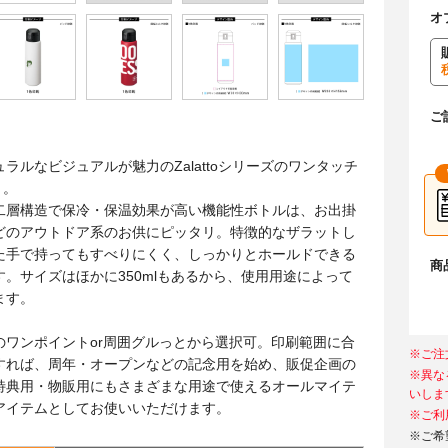
オ
ご
ラルなビジュアルが魅力のZalattoシリーズのワンタッチ
）。
二層構造で保冷・保温効果が高い機能性ボトルは、お出掛
どのアウトドア系のお供にピッタリ。特徴的なザラットし
た手で持ってもすべりにくく、しっかりとホールドできる
商
。サイズはほかに350mlもあるから、使用用途によって
ます。
のワンポイントor周囲グルっとから選択可。印刷範囲に合
※ご注
すれば、周年・オープンなどの記念用を始め、販促企画の
※異な
特典用・物販用にもさまざまな用途で使えるオールマイテ
いしま
アイテムとしてお使いいただけます。
※ご利
※ご希