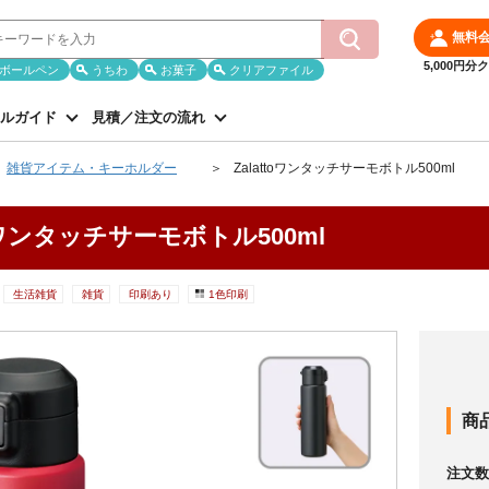
無料
5,000円
ボールペン
うちわ
お菓子
クリアファイル
ルガイド
見積／注文の流れ
雑貨アイテム・キーホルダー
Zalattoワンタッチサーモボトル500ml
toワンタッチサーモボトル500ml
生活雑貨
雑貨
印刷あり
1色印刷
商
注文数