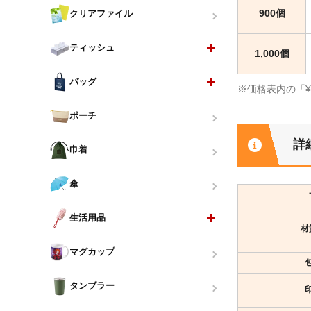
900個
クリアファイル
ティッシュ
1,000個
バッグ
※価格表内の「
ポーチ
詳
巾着
傘
生活用品
材
マグカップ
タンブラー