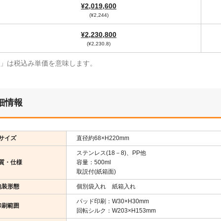
¥2,019,600
(¥2,244)
¥2,230,800
(¥2,230.8)
¥」は税込み単価を意味します。
細情報
サイズ
直径約68×H220mm
ステンレス(18－8)、PP他
質・仕様
容量：500ml
取説付(紙箱面)
包装形態
個別袋入れ 紙箱入れ
パッド印刷：W30×H30mm
印刷範囲
回転シルク：W203×H153mm