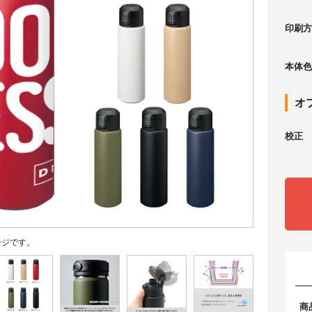
印刷方
本体色
オ
校正
ージです。
商