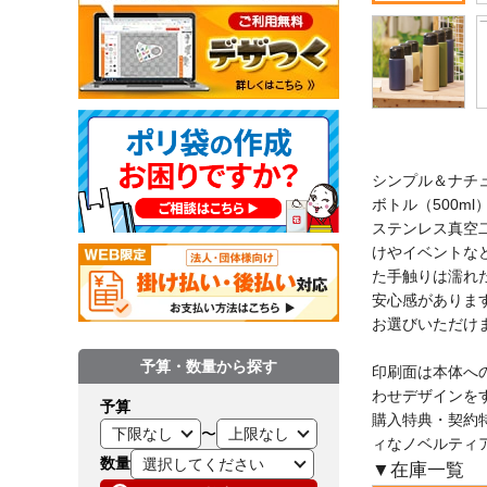
シンプル＆ナチュ
ボトル（500ml
ステンレス真空
けやイベントな
た手触りは濡れ
安心感があります
お選びいただけ
予算・数量から探す
印刷面は本体へ
わせデザインを
予算
購入特典・契約
〜
ィなノベルティ
数量
▼在庫一覧