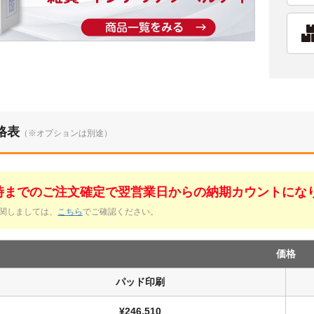
格表
（※オプションは別途）
1時までのご注文確定で翌営業日からの納期カウントにな
関しましては、
こちら
でご確認ください。
価格
パッド印刷
¥246,510