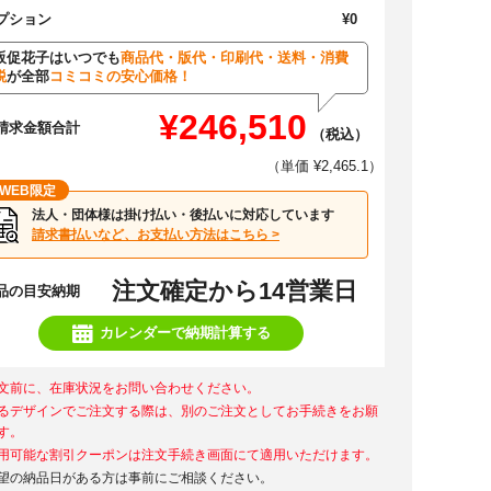
プション
¥0
販促花子はいつでも
商品代・版代・印刷代・送料・消費
税
が全部
コミコミの安心価格！
¥246,510
請求金額合計
（税込）
（単価 ¥2,465.1）
WEB限定
法人・団体様は掛け払い・後払いに対応しています
請求書払いなど、お支払い方法はこちら >
注文確定から14営業日
品の目安納期
カレンダーで納期計算する
文前に、在庫状況をお問い合わせください。
るデザインでご注文する際は、別のご注文としてお手続きをお願
す。
用可能な割引クーポンは注文手続き画面にて適用いただけます。
望の納品日がある方は事前にご相談ください。