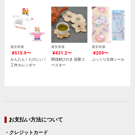
最安単価
最安単価
最安単価
¥515.9〜
¥431.2〜
¥209〜
かんたん！たのしい！
間伐材ひのき 花暦コ
ぷっくり立体シール
工作カレンダー
ースター
お支払い方法について
・クレジットカード