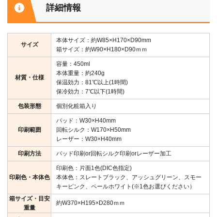
詳細情報
本体サイズ：約W85×H170×D90mm
サイズ
箱サイズ：約W90×H180×D90ｍｍ
容量：450ml
本体重量：約240g
材質・仕様
保温効力：81℃以上(1時間)
保冷効力：7℃以下(1時間)
包装形態
個別化粧箱入り
パッド：W30×H40mm
印刷範囲
回転シルク：W170×H50mm
レーザー：W30×H40mm
印刷方法
パッド印刷or回転シルク印刷orレーザー加工
印刷色：片面1色(DIC色指定)
印刷色・本体色
本体色：スレートブラック、アッシュグリーン、スモー
キーピンク、ペールホワイト(※1色お選びください）
箱サイズ・目安
約W370×H195×D280ｍｍ
重量