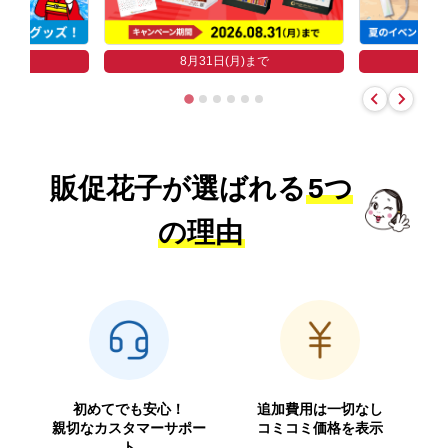
まで
8
8月31日(月)まで
販促花子が選ばれる
5つ
の理由
初めてでも安心！
追加費用は一切なし
親切なカスタマーサポー
コミコミ価格を表示
ト