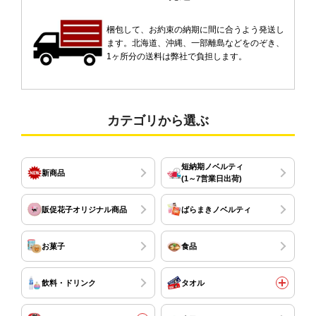
梱包して、お約束の納期に間に合うよう発送し
ます。北海道、沖縄、一部離島などをのぞき、
1ヶ所分の送料は弊社で負担します。
カテゴリから選ぶ
短納期ノベルティ
新商品
(1～7営業日出荷)
販促花子オリジナル商品
ばらまきノベルティ
お菓子
食品
飲料・ドリンク
タオル