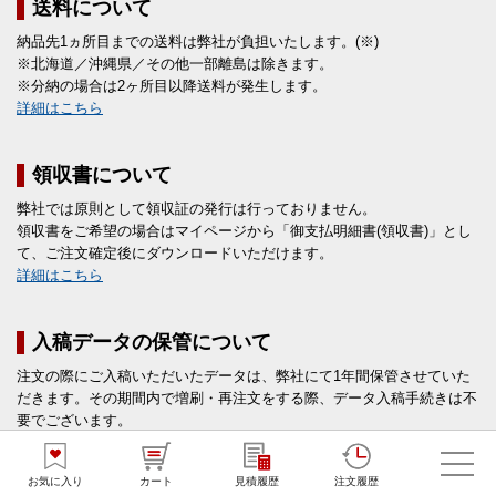
送料について
納品先1ヵ所目までの送料は弊社が負担いたします。(※)
※北海道／沖縄県／その他一部離島は除きます。
※分納の場合は2ヶ所目以降送料が発生します。
詳細はこちら
領収書について
弊社では原則として領収証の発行は行っておりません。
領収書をご希望の場合はマイページから「御支払明細書(領収書)」とし
て、ご注文確定後にダウンロードいただけます。
詳細はこちら
入稿データの保管について
注文の際にご入稿いただいたデータは、弊社にて1年間保管させていた
だきます。その期間内で増刷・再注文をする際、データ入稿手続きは不
要でございます。
お気に入り
カート
見積履歴
注文履歴
個人情報について