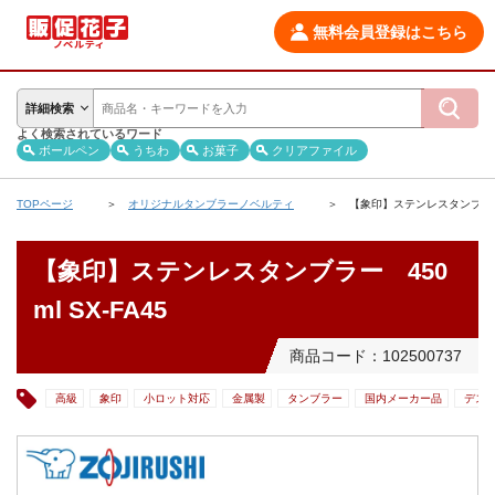
無料会員登録はこちら
詳細検索
よく検索されているワード
ボールペン
うちわ
お菓子
クリアファイル
TOPページ
オリジナルタンブラーノベルティ
【象印】ステンレスタンブラー 4
【象印】ステンレスタンブラー 450
ml SX-FA45
商品コード：102500737
高級
象印
小ロット対応
金属製
タンブラー
国内メーカー品
デス