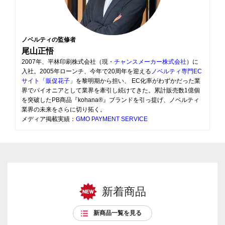
ノベルティの監修者
尾山正悟
2007年、平林印刷株式会社（現・
チャンスメーカー株式会社
）に
入社。2005年ローンチ、今年で20周年を迎える
ノベルティ専門EC
サイト「販促花子」
を黎明期から担い、 EC化率がわずかだった業
界でパイオニアとして業界を牽引し続けてきた。累計販売数1億個
を突破したPB商品『kohana®』ブランドを引っ提げ、ノベルティ
業界の未来をさらに切り拓く。
メディア掲載実績：
GMO PAYMENT SERVICE
新着商品
新商品一覧を見る