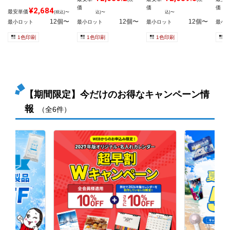
価
価
価
¥2,684
最安単価
(税込)〜
込)〜
込)〜
12個〜
12個〜
12個〜
最小ロット
最小ロット
最小ロット
最小
1色印刷
1色印刷
1色印刷
1
【期間限定】今だけのお得なキャンペーン情
報
（全6件）