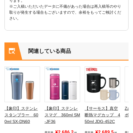
ります。
※ご入稿いただいたデータに不備があった場合は再入稿等のやり
取りが発生する場合もございますので、余裕をもってご検討くだ
さい。
関連している商品
【象印】ステンレ
【象印】ステンレ
【サーモス】真空
Za
スタンブラー 60
スマグ 360ml SM
断熱マグカップ 4
ボト
0ml SX-DN60
-JF36
50ml JDG-452C
¥2,686.2
¥2,689.5
最安単
最安単
最安
(税
(税