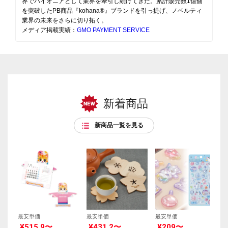
界でパイオニアとして業界を牽引し続けてきた。累計販売数1億個
を突破したPB商品『kohana®』ブランドを引っ提げ、ノベルティ
業界の未来をさらに切り拓く。
メディア掲載実績：
GMO PAYMENT SERVICE
新着商品
新商品一覧を見る
最安単価
最安単価
最安単価
¥515.9〜
¥431.2〜
¥209〜