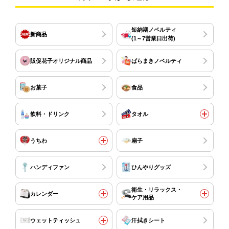
短納期ノベルティ
新商品
(1～7営業日出荷)
販促花子オリジナル商品
ばらまきノベルティ
お菓子
食品
飲料・ドリンク
タオル
うちわ
扇子
ハンディファン
ひんやりグッズ
衛生・リラックス・
カレンダー
ケア用品
ウェットティッシュ
汗拭きシート