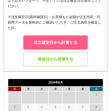
②下記カレンダーで、予定している注文確定日を選択してく
ださい。
※注文確定日(最終確認日)：お見積もり金額や注文内容、印
刷用データを最終的にご確認いただき、ご注文内容を確定し
た日。
注文確定日から計算する
発送日から逆算する
2026年8月
日
月
火
水
木
金
土
1
2
3
4
5
6
7
8