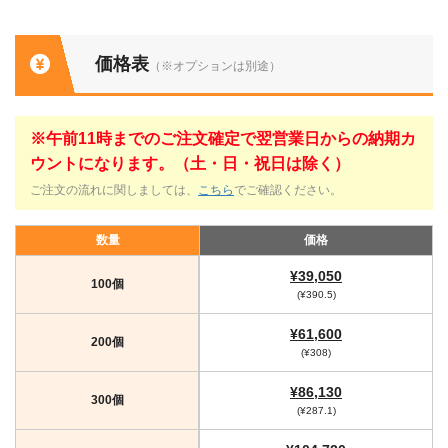
価格表
（※オプションは別途）
※午前11時までのご注文確定で翌営業日からの納期カ
ウントになります。（土・日・祝日は除く）
ご注文の流れに関しましては、
こちら
でご確認ください。
数量
価格
¥39,050
100個
(¥390.5)
¥61,600
200個
(¥308)
¥86,130
300個
(¥287.1)