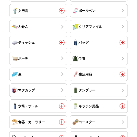
文房具
ボールペン
ふせん
クリアファイル
ティッシュ
バッグ
ポーチ
巾着
傘
生活用品
マグカップ
タンブラー
水筒・ボトル
キッチン用品
食器・カトラリー
コースター