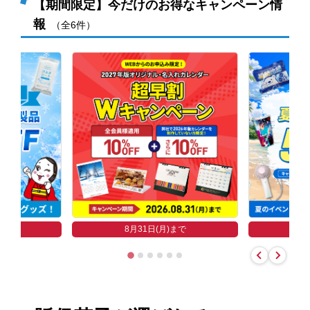
【期間限定】今だけのお得なキャンペーン情
報
（全6件）
まで
8
8月31日(月)まで