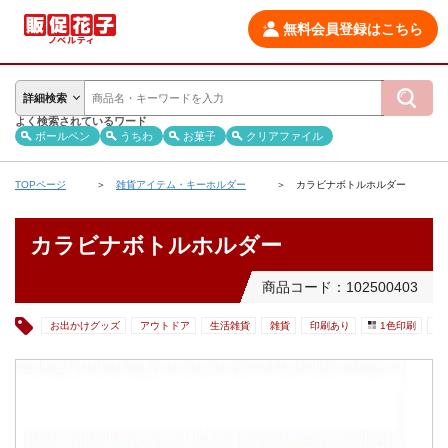
無料会員登録はこちら
詳細検索
よく検索されているワード
ボールペン
うちわ
お菓子
クリアファイル
TOPページ
雑貨アイテム・キーホルダー
カラビナボトルホルダー
カラビナボトルホルダー
商品コード：102500403
お出かけグッズ
アウトドア
生活雑貨
雑貨
印刷あり
1色印刷
デ