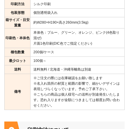
印刷方法
シルク印刷
包装形態
個別透明袋入れ
箱サイズ・目安
約W280×H190×高さ260mm(3.5kg)
重量
本体色：ブルー、グリーン、オレンジ、ピンク(4色取り
印刷色・本体色
混ぜ)
片面1色印刷(DIC色でご指定ください)
梱包数量
200個/ケース
最少ロット
100個～
送料
送料無料 / 北海道・沖縄等離島は別途
※ご注文の際には在庫確認をお願い致します
※名入れ箇所の材質と範囲の影響で、細かいデザインは
表現しづらくなっています。予めご了承下さい。
備考
※こちらの商品は個人様宅への送料が別途発生いたしま
す。恐れ入りますが金額につきましては都度お問い合わ
せください。