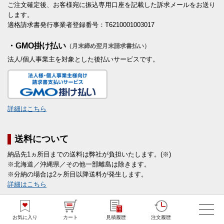
ご注文確定後、お客様宛に振込専用口座を記載した訴求メールをお送り
します。
適格請求書発行事業者登録番号：T6210001003017
・GMO掛け払い
（月末締め翌月末請求書払い）
法人/個人事業主を対象とした後払いサービスです。
詳細はこちら
送料について
納品先1ヵ所目までの送料は弊社が負担いたします。(※)
※北海道／沖縄県／その他一部離島は除きます。
※分納の場合は2ヶ所目以降送料が発生します。
詳細はこちら
領収書について
お気に入り
カート
見積履歴
注文履歴