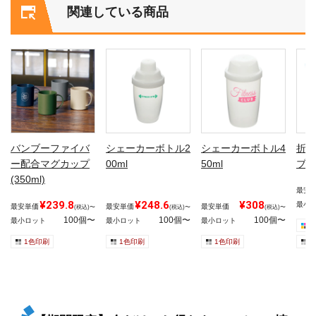
関連している商品
バンブーファイバ
シェーカーボトル2
シェーカーボトル4
折り
ー配合マグカップ
00ml
50ml
ブマ
(350ml)
最安
¥239.8
¥248.6
¥308
最小
最安単価
最安単価
最安単価
(税込)〜
(税込)〜
(税込)〜
100個〜
100個〜
100個〜
最小ロット
最小ロット
最小ロット
1色印刷
1色印刷
1色印刷
1