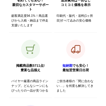
初めてでも安心！
追加費用は一切なし
親切なカスタマーサポー
コミコミ価格を表示
ト
顧客満足度94.1%！商品選
印刷代・版代・送料(1ヶ所
びから入稿・納品まで伴走
目)すべて込みの安心価格
支援いたします
掲載商品数5711点!
短納期
でも安心！
豊富な品揃え
最短翌営業日出荷
バイヤー厳選の商品ライン
ご担当者様の「間に合わな
ナップ。どんなシーンにも
い…」を何度も解決してき
ぴったりの一品が見つかる
ました