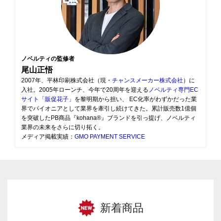
ノベルティの監修者
尾山正悟
2007年、平林印刷株式会社（現・
チャンスメーカー株式会社
）に
入社。2005年ローンチ、今年で20周年を迎える
ノベルティ専門EC
サイト「販促花子」
を黎明期から担い、 EC化率がわずかだった業
界でパイオニアとして業界を牽引し続けてきた。累計販売数1億個
を突破したPB商品『kohana®』ブランドを引っ提げ、ノベルティ
業界の未来をさらに切り拓く。
メディア掲載実績：
GMO PAYMENT SERVICE
新着商品