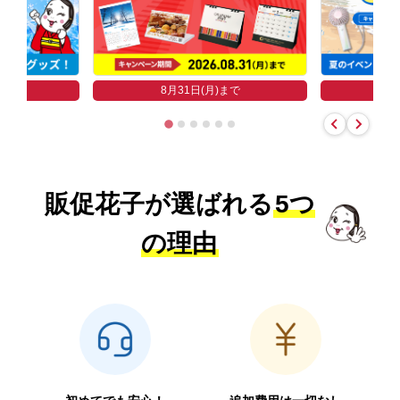
まで
8
8月31日(月)まで
販促花子が選ばれる
5つ
の理由