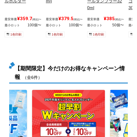
ルホルダー
ml)
ールタンブラー32
コル
0ml
30m
¥359.7
¥379.5
¥385
最安単価
最安単価
最安単価
最安
(税込)〜
(税込)〜
(税込)〜
100個〜
100個〜
50個〜
最小ロット
最小ロット
最小ロット
最小
1色印刷
1色印刷
1色印刷
1
【期間限定】今だけのお得なキャンペーン情
報
（全6件）