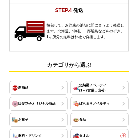
STEP.4
発送
梱包して、お約束の納期に間に合うよう発送し
ます。北海道、沖縄、一部離島などをのぞき、
1ヶ所分の送料は弊社で負担します。
カテゴリから選ぶ
短納期ノベルティ
新商品
(1～7営業日出荷)
販促花子オリジナル商品
ばらまきノベルティ
お菓子
食品
飲料・ドリンク
タオル