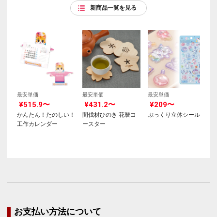
新商品一覧を見る
最安単価
最安単価
最安単価
¥515.9〜
¥431.2〜
¥209〜
かんたん！たのしい！
間伐材ひのき 花暦コ
ぷっくり立体シール
工作カレンダー
ースター
お支払い方法について