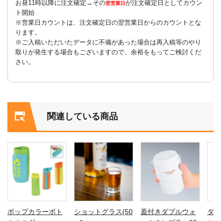
お昼11時以降に注文確定→その
が注文確定日としてカウン
翌営業日
ト開始
※営業日カウントは、注文確定日の翌営業日からのカウントとな
ります。
※ご入稿いただいたデータに不備があった場合は再入稿等のやり
取りが発生する場合もございますので、余裕をもってご検討くだ
さい。
関連している商品
ポップカラーボト
ショットグラス(50
蓋付きダブルウォ
ダ