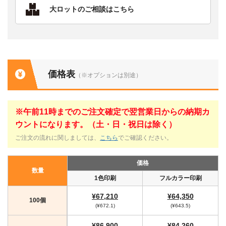
大ロットのご相談はこちら
価格表
（※オプションは別途）
※午前11時までのご注文確定で翌営業日からの納期カ
ウントになります。（土・日・祝日は除く）
ご注文の流れに関しましては、
こちら
でご確認ください。
価格
数量
1色印刷
フルカラー印刷
¥67,210
¥64,350
100個
(¥672.1)
(¥643.5)
¥86,900
¥84,260