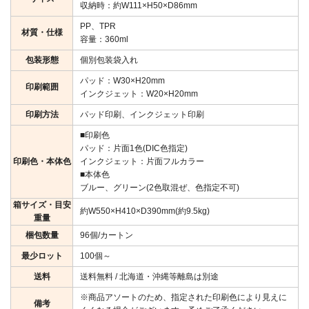
収納時：約W111×H50×D86mm
PP、TPR
材質・仕様
容量：360ml
包装形態
個別包装袋入れ
パッド：W30×H20mm
印刷範囲
インクジェット：W20×H20mm
印刷方法
パッド印刷、インクジェット印刷
■印刷色
パッド：片面1色(DIC色指定)
印刷色・本体色
インクジェット：片面フルカラー
■本体色
ブルー、グリーン(2色取混ぜ、色指定不可)
箱サイズ・目安
約W550×H410×D390mm(約9.5kg)
重量
梱包数量
96個/カートン
最少ロット
100個～
送料
送料無料 / 北海道・沖縄等離島は別途
※商品アソートのため、指定された印刷色により見えに
備考