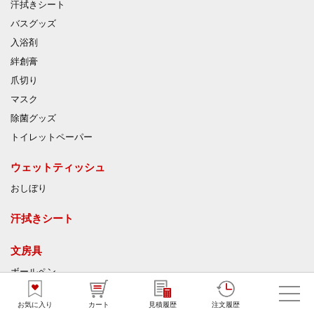
汗拭きシート
バスグッズ
入浴剤
絆創膏
爪切り
マスク
除菌グッズ
トイレットペーパー
ウェットティッシュ
おしぼり
汗拭きシート
文房具
ボールペン
マーカー・蛍光ペン
お気に入り
カート
見積履歴
注文履歴
シャープペン