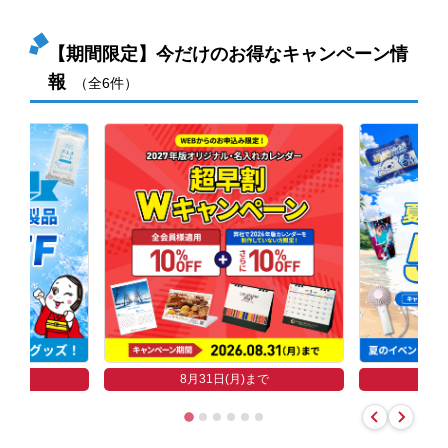
【期間限定】今だけのお得なキャンペーン情
報
（全6件）
まで
8
8月31日(月)まで