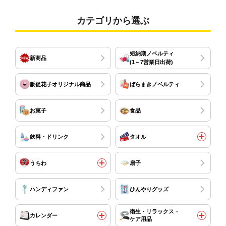
カテゴリから選ぶ
短納期ノベルティ
新商品
(1～7営業日出荷)
販促花子オリジナル商品
ばらまきノベルティ
お菓子
食品
飲料・ドリンク
タオル
うちわ
扇子
ハンディファン
ひんやりグッズ
衛生・リラックス・
カレンダー
ケア用品