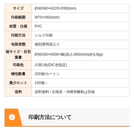
サイズ
約W340×H220×D90(mm)
印刷範囲
W70×H60(mm)
材質・仕様
PVC
印刷方法
シルク印刷
包装形態
個別透明袋入り
箱サイズ・目安
約W330×H590×幅(高さ)360(mm)(約13kg)
重量
印刷色
片面1色(DIC色指定)
梱包数量
200個/カートン
最少ロット
100個～
送料
送料無料 / 北海道・沖縄等離島は別途
印刷方法について