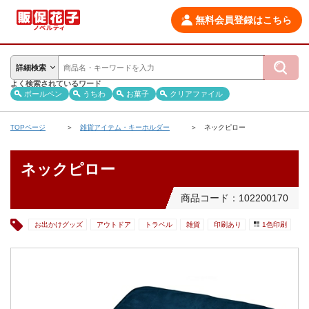
無料会員登録はこちら
詳細検索
よく検索されているワード
ボールペン
うちわ
お菓子
クリアファイル
TOPページ
雑貨アイテム・キーホルダー
ネックピロー
ネックピロー
商品コード：102200170
お出かけグッズ
アウトドア
トラベル
雑貨
印刷あり
1色印刷