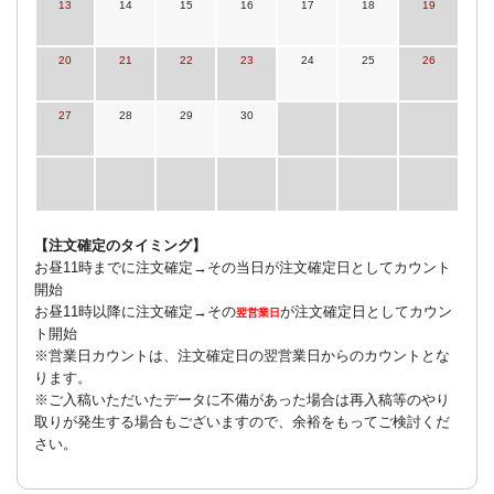
13
14
15
16
17
18
19
20
21
22
23
24
25
26
27
28
29
30
【注文確定のタイミング】
お昼11時までに注文確定→その当日が注文確定日としてカウント
開始
お昼11時以降に注文確定→その
が注文確定日としてカウン
翌営業日
ト開始
※営業日カウントは、注文確定日の翌営業日からのカウントとな
ります。
※ご入稿いただいたデータに不備があった場合は再入稿等のやり
取りが発生する場合もございますので、余裕をもってご検討くだ
さい。