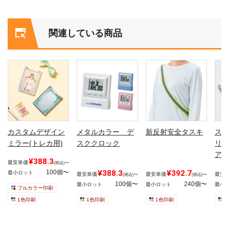
関連している商品
カスタムデザイン
メタルカラー デ
新反射安全タスキ
ステ
ミラー(トレカ用)
スククロック
リー
ア
¥388.3
最安単価
(税込)〜
100個〜
¥388.3
¥392.7
最小ロット
最安単価
最安単価
最安
(税込)〜
(税込)〜
100個〜
240個〜
最小ロット
最小ロット
最小
フルカラー印刷
1色印刷
1色印刷
1色印刷
1