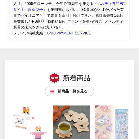
入社。2005年ローンチ、今年で20周年を迎える
ノベルティ専門EC
サイト「販促花子」
を黎明期から担い、 EC化率がわずかだった業
界でパイオニアとして業界を牽引し続けてきた。累計販売数1億個
を突破したPB商品『kohana®』ブランドを引っ提げ、ノベルティ
業界の未来をさらに切り拓く。
メディア掲載実績：
GMO PAYMENT SERVICE
新着商品
新商品一覧を見る