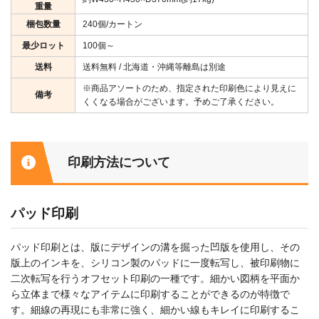
重量
梱包数量
240個/カートン
最少ロット
100個～
送料
送料無料 / 北海道・沖縄等離島は別途
※商品アソートのため、指定された印刷色により見えに
備考
くくなる場合がございます。予めご了承ください。
印刷方法について
パッド印刷
パッド印刷とは、版にデザインの溝を掘った凹版を使用し、その
版上のインキを、シリコン製のパッドに一度転写し、被印刷物に
二次転写を行うオフセット印刷の一種です。細かい図柄を平面か
ら立体まで様々なアイテムに印刷することができるのが特徴で
す。細線の再現にも非常に強く、細かい線もキレイに印刷するこ