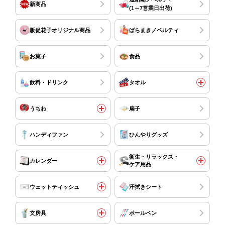
新商品
(1～7営業日出荷)
販促花子オリジナル商品
ばらまきノベルティ
お菓子
食品
飲料・ドリンク
タオル
うちわ
扇子
ハンディファン
ひんやりグッズ
衛生・リラックス・
カレンダー
ケア用品
ウェットティッシュ
汗拭きシート
文房具
ボールペン