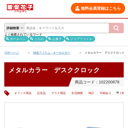
無料会員登録はこちら
詳細検索
よく検索されているワード
ボールペン
うちわ
お菓子
クリアファイル
TOPページ
雑貨アイテム・キーホルダー
メタルカラー デスククロック
メタルカラー デスククロック
商品コード：102200878
オフィス用品
記念品
デスク用品
生活雑貨
時計
印刷あり
1色印