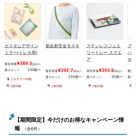
カスタムデザイン
新反射安全タスキ
ステンレスジュエ
プラ
ミラー(トレカ用)
リートレー スクエ
ハン
ア
セッ
¥388.3
最安単価
(税込)〜
100個〜
¥392.7
¥393.8
最小ロット
最安単価
最安単価
最安
(税込)〜
(税込)〜
240個〜
30個〜
最小ロット
最小ロット
最小
フルカラー印刷
1色印刷
1色印刷
1色印刷
1
【期間限定】今だけのお得なキャンペーン情
報
（全6件）