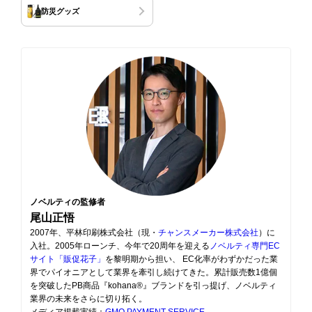
防災グッズ
ノベルティの監修者
尾山正悟
2007年、平林印刷株式会社（現・
チャンスメーカー株式会社
）に
入社。2005年ローンチ、今年で20周年を迎える
ノベルティ専門EC
サイト「販促花子」
を黎明期から担い、 EC化率がわずかだった業
界でパイオニアとして業界を牽引し続けてきた。累計販売数1億個
を突破したPB商品『kohana®』ブランドを引っ提げ、ノベルティ
業界の未来をさらに切り拓く。