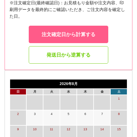
※注文確定日(最終確認日)：お見積もり金額や注文内容、印
刷用データを最終的にご確認いただき、ご注文内容を確定し
た日。
注文確定日から計算する
発送日から逆算する
2026年8月
日
月
火
水
木
金
土
1
2
3
4
5
6
7
8
9
10
11
12
13
14
15