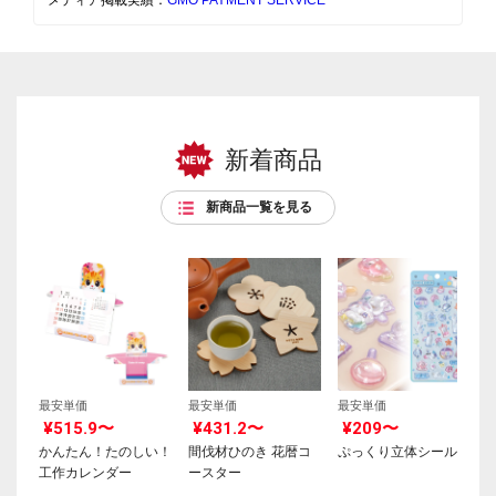
メディア掲載実績：
GMO PAYMENT SERVICE
新着商品
新商品一覧を見る
最安単価
最安単価
最安単価
¥515.9〜
¥431.2〜
¥209〜
かんたん！たのしい！
間伐材ひのき 花暦コ
ぷっくり立体シール
工作カレンダー
ースター