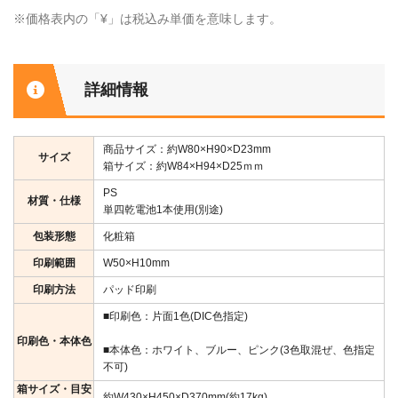
※価格表内の「¥」は税込み単価を意味します。
詳細情報
商品サイズ：約W80×H90×D23mm
サイズ
箱サイズ：約W84×H94×D25ｍｍ
PS
材質・仕様
単四乾電池1本使用(別途)
包装形態
化粧箱
印刷範囲
W50×H10mm
印刷方法
パッド印刷
■印刷色：片面1色(DIC色指定)
印刷色・本体色
■本体色：ホワイト、ブルー、ピンク(3色取混ぜ、色指定
不可)
箱サイズ・目安
約W430×H450×D370mm(約17kg)