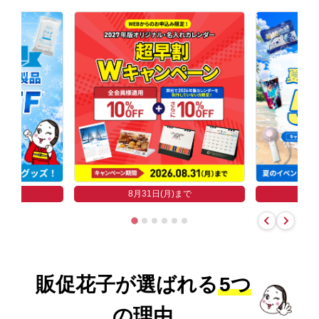
まで
8
8月31日(月)まで
販促花子が選ばれる
5つ
の理由