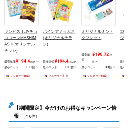
ギンビス しみチョ
パインアメラムネ
オリジナルミント
1本
ココーンMASHIM
(オリジナルチラ
タブレット
ジナ
ASHI(オリジナル
シ)
チラシ)
¥198.72
最安単
(税
価
¥194.4
¥194.4
最安単価
最安単価
最安
(税込)〜
(税込)〜
込)〜
100個〜
120個〜
100個〜
最小ロット
最小ロット
最小ロット
最小
フルカラー印刷
フルカラー印刷
フルカラー印刷
【期間限定】今だけのお得なキャンペーン情
報
（全6件）