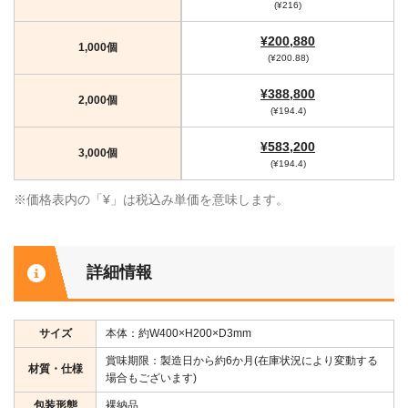
(¥216)
¥200,880
1,000個
(¥200.88)
¥388,800
2,000個
(¥194.4)
¥583,200
3,000個
(¥194.4)
※価格表内の「¥」は税込み単価を意味します。
詳細情報
サイズ
本体：約W400×H200×D3mm
賞味期限：製造日から約6か月(在庫状況により変動する
材質・仕様
場合もございます)
包装形態
裸納品