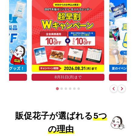
まで
8
8月31日(月)まで
販促花子が選ばれる
5つ
の理由