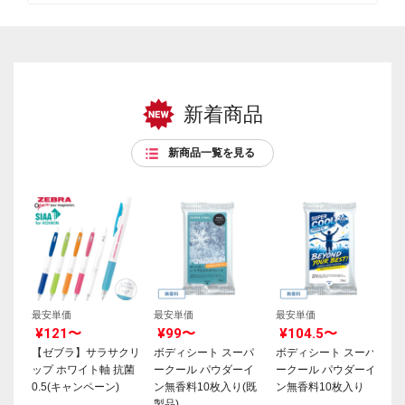
新着商品
新商品一覧を見る
最安単価
最安単価
最安単価
¥121〜
¥99〜
¥104.5〜
【ゼブラ】サラサクリ
ボディシート スーパ
ボディシート スーパ
ップ ホワイト軸 抗菌
ークール パウダーイ
ークール パウダーイ
0.5(キャンペーン)
ン無香料10枚入り(既
ン無香料10枚入り
製品)