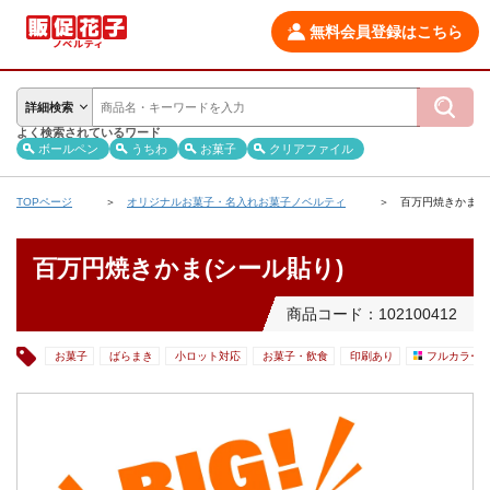
無料会員登録はこちら
詳細検索
よく検索されているワード
ボールペン
うちわ
お菓子
クリアファイル
TOPページ
オリジナルお菓子・名入れお菓子ノベルティ
百万円焼きかま(シ
百万円焼きかま(シール貼り)
商品コード：102100412
お菓子
ばらまき
小ロット対応
お菓子・飲食
印刷あり
フルカラー