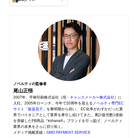
ノベルティの監修者
尾山正悟
2007年、平林印刷株式会社（現・
チャンスメーカー株式会社
）に
入社。2005年ローンチ、今年で20周年を迎える
ノベルティ専門EC
サイト「販促花子」
を黎明期から担い、 EC化率がわずかだった業
界でパイオニアとして業界を牽引し続けてきた。累計販売数1億個
を突破したPB商品『kohana®』ブランドを引っ提げ、ノベルティ
業界の未来をさらに切り拓く。
メディア掲載実績：
GMO PAYMENT SERVICE