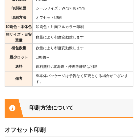
印刷範囲
シールサイズ：W73×H87mm
印刷方法
オフセット印刷
印刷色・本体色
印刷色：片面フルカラー印刷
箱サイズ・目安
数量により都度変動致します
重量
梱包数量
数量により都度変動致します
最少ロット
100個～
送料
送料無料 / 北海道・沖縄等離島は別途
※本体パッケージは予告なく変更となる場合がございま
備考
す。
印刷方法について
オフセット印刷