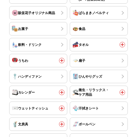
販促花子オリジナル商品
ばらまきノベルティ
お菓子
食品
飲料・ドリンク
タオル
うちわ
扇子
ハンディファン
ひんやりグッズ
衛生・リラックス・
カレンダー
ケア用品
ウェットティッシュ
汗拭きシート
文房具
ボールペン