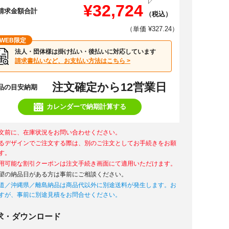
¥32,724
請求金額合計
（税込）
（単価 ¥327.24）
WEB限定
法人・団体様は掛け払い・後払いに対応しています
請求書払いなど、お支払い方法はこちら >
注文確定から12営業日
品の目安納期
カレンダーで納期計算する
文前に、在庫状況をお問い合わせください。
るデザインでご注文する際は、別のご注文としてお手続きをお願
す。
用可能な割引クーポンは注文手続き画面にて適用いただけます。
望の納品日がある方は事前にご相談ください。
道／沖縄県／離島納品は商品代以外に別途送料が発生します。お
すが、事前に別途見積をお問合せください。
求・ダウンロード