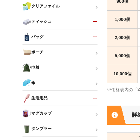
900個
クリアファイル
1,000個
ティッシュ
バッグ
2,000個
ポーチ
5,000個
巾着
10,000個
傘
※価格表内の「
生活用品
マグカップ
詳
タンブラー