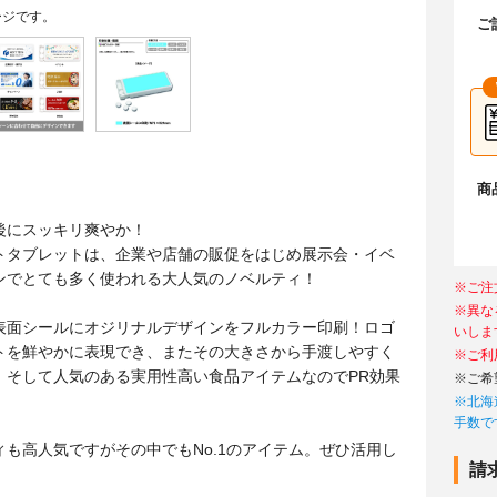
ージです。
ご
商
】
後にスッキリ爽やか！
トタブレットは、企業や店舗の販促をはじめ展示会・イベ
ンでとても多く使われる大人気のノベルティ！
※ご注
※異な
表面シールにオジリナルデザインをフルカラー印刷！ロゴ
いしま
トを鮮やかに表現でき、またその大きさから手渡しやすく
※ご利
、そして人気のある実用性高い食品アイテムなのでPR効果
※ご希
※北海
手数で
ィも高人気ですがその中でもNo.1のアイテム。ぜひ活用し
請
！