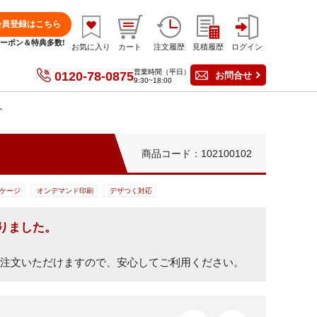
会員登録はこちら
分クーポン＆特典多数!
お気に入り
カート
注文履歴
見積履歴
ログイン
営業時間（平日）
0120-78-0875
お問合せ
9:30~18:00
ト
商品コード：102100102
ケージ
オンデマンド印刷
デザつく対応
りました。
ご注文いただけますので、安心してご利用ください。