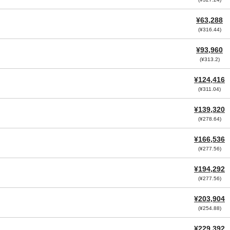
¥63,288
(¥316.44)
¥93,960
(¥313.2)
¥124,416
(¥311.04)
¥139,320
(¥278.64)
¥166,536
(¥277.56)
¥194,292
(¥277.56)
¥203,904
(¥254.88)
¥229,392