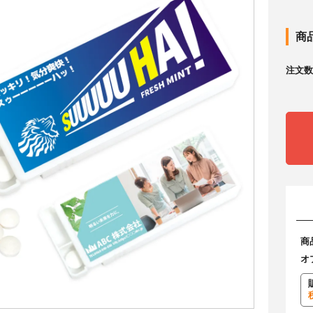
商
注文数
商
オ