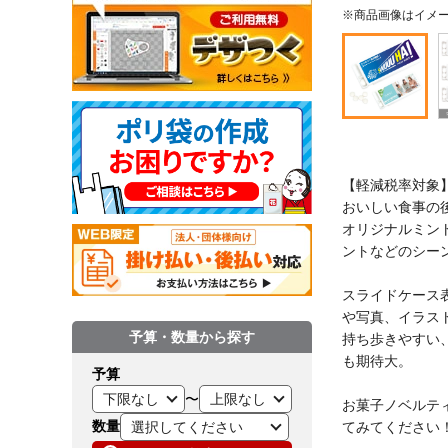
※商品画像はイメ
【軽減税率対象
おいしい食事の
オリジナルミン
ントなどのシー
スライドケース
や写真、イラス
予算・数量から探す
持ち歩きやすい
も期待大。
予算
〜
お菓子ノベルテ
数量
てみてください