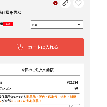
品仕様を選ぶ
量
必須
カートに入れる
今回のご注文の総額
品
¥32,724
プション
¥0
販促花子はいつでも
商品代・版代・印刷代・送料・消費
税
が全部
コミコミの安心価格！