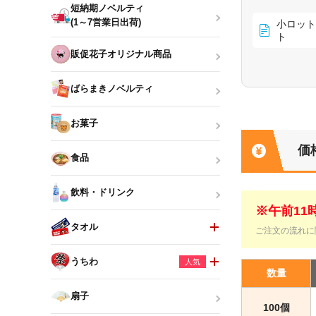
短納期ノベルティ
(1～7営業日出荷)
小ロット
ト
販促花子オリジナル商品
ばらまきノベルティ
お菓子
価
食品
飲料・ドリンク
※午前1
タオル
ご注文の流れに
うちわ
人気
数量
扇子
100個