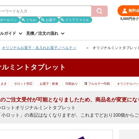
無料
5,000円
ボールペン
うちわ
お菓子
クリアファイル
ルガイド
見積／注文の流れ
オリジナルお菓子・名入れお菓子ノベルティ
オリジナルミントタブレッ
ナルミントタブレット
らまき
小ロット対応
お菓子・飲食
印刷あり
フルカラー印刷
オリジナルパッ
以上のご注文受付が可能となりましたため、商品名が変更にな
小ロットオリジナルミントタブレット
「小ロット」の表記はなくなりますが、これまでどおり100個から