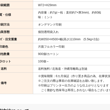
印刷範囲
W72×H29mm
内容量：約7g(一粒：直径約7×厚3mm)、約60粒
質・仕様
味：ミント
印刷方法
オンデマンド印刷
包装形態
個別透明袋入れ
ズ・目安重量
約W350×H500×幅(高さ)110mm (5.5kg×2合)
印刷色
片面フルカラー印刷
梱包数量
900個/カートン
少ロット
100個～
送料
送料無料 / 北海道・沖縄等離島は別途
※賞味期限：6カ月保証（作り置き商品の為、在庫状
※ご注文の際は事前の在庫確認をお願い致します。
備考
※印刷はプリンター出力のような仕上がりとなります
ごく微妙な色味等は再現しきれない場合もございま