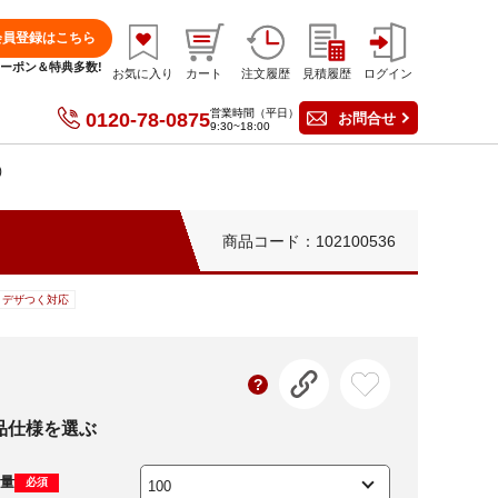
会員登録はこちら
分クーポン＆特典多数!
お気に入り
カート
注文履歴
見積履歴
ログイン
営業時間（平日）
0120-78-0875
お問合せ
9:30~18:00
)
商品コード：102100536
デザつく対応
品仕様を選ぶ
量
必須