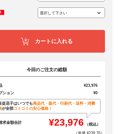
須
カートに入れる
今回のご注文の総額
品
¥23,976
プション
¥0
販促花子はいつでも
商品代・版代・印刷代・送料・消費
税
が全部
コミコミの安心価格！
¥23,976
請求金額合計
（税込）
（単価 ¥239.76）