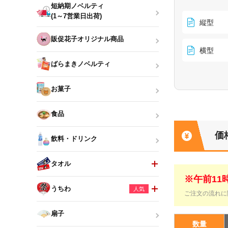
短納期ノベルティ
(1～7営業日出荷)
縦型
販促花子オリジナル商品
横型
ばらまきノベルティ
お菓子
食品
価
飲料・ドリンク
タオル
※午前1
うちわ
人気
ご注文の流れに
扇子
数量