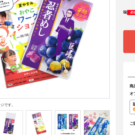
味
必
商
オ
ージです。
ご