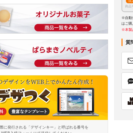
法
商品
※自動
はご購
※本製
質
際に発行される「デザインキー」と呼ばれる番号を