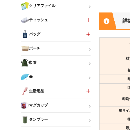
クリアファイル
ティッシュ
詳
バッグ
ポーチ
材
巾着
傘
生活用品
印刷
マグカップ
箱サイ
タンブラー
最