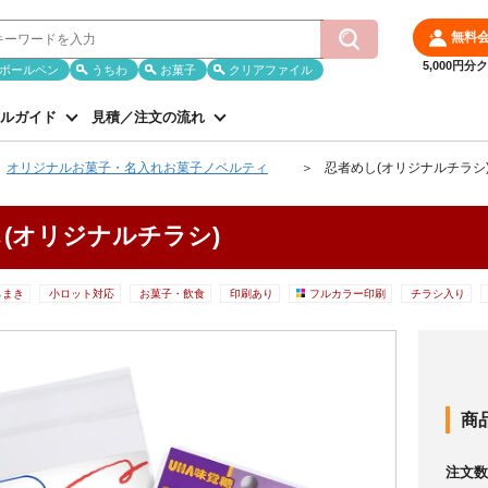
無料
5,000円
ボールペン
うちわ
お菓子
クリアファイル
ルガイド
見積／注文の流れ
オリジナルお菓子・名入れお菓子ノベルティ
忍者めし(オリジナルチラシ
(オリジナルチラシ)
らまき
小ロット対応
お菓子・飲食
印刷あり
フルカラー印刷
チラシ入り
商
注文数