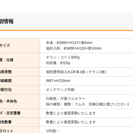
細情報
本体：約W85×H137×厚6mm
サイズ
袋封入時：約W90×H150×厚10mm
チラシ：コート90Kg
質・仕様
内容量：約20g
包装形態
個別透明袋入れ(本体1個＋チラシ1枚)
印刷範囲
W87×H150mm
印刷方法
オンデマンド印刷
印刷色：片面フルカラー
色・本体色
味の種類：種類：ラムネ、巨峰(1種お選びください)
ズ・目安重量
数量により都度変動いたします
梱包数量
数量により都度変動いたします
少ロット
100個～