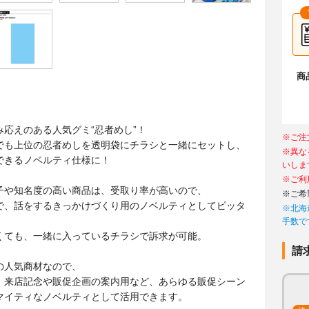
商
】
応えのある人気グミ“忍者めし”！
※ご注
でも上位の忍者めしを透明袋にチラシと一緒にセットし、
※異な
できるノベルティ仕様に！
いしま
※ご利
子や知名度の高い商品は、受取り率が高いので、
※ご希
で、話をするきっかけづくり用のノベルティとしてピッタ
※北海
手数で
くても、一緒に入っているチラシで訴求が可能。
請
の人気商材なので、
、来店記念や販促企画の案内用など、あらゆる販促シーン
マイティなノベルティとして活用できます。