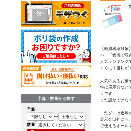
【軽減税率対象
ハード食感で噛み
人気ランキング
すぐに手渡しが
人気のあるお菓
特に展示会など
リです。
予算・数量から探す
また話ができな
予算
またグミは近年
〜
展示会以外にも
数量
で使えるオール