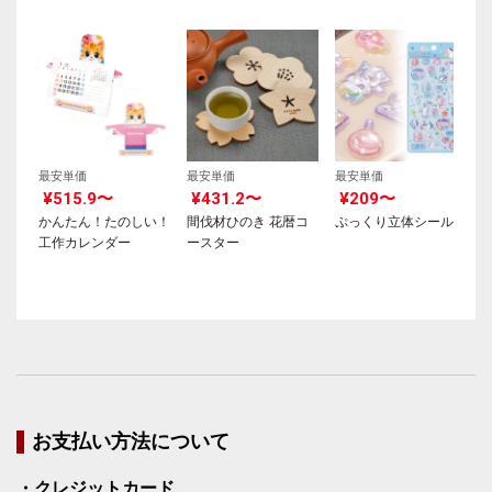
最安単価
最安単価
最安単価
¥515.9〜
¥431.2〜
¥209〜
かんたん！たのしい！
間伐材ひのき 花暦コ
ぷっくり立体シール
工作カレンダー
ースター
お支払い方法について
・クレジットカード