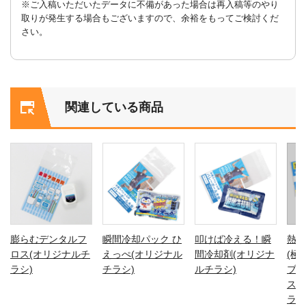
※ご入稿いただいたデータに不備があった場合は再入稿等のやり
取りが発生する場合もございますので、余裕をもってご検討くだ
さい。
関連している商品
膨らむデンタルフ
瞬間冷却パック ひ
叩けば冷える！瞬
熱中
ロス(オリジナルチ
えっぺ(オリジナル
間冷却剤(オリジナ
(極
ラシ)
チラシ)
ルチラシ)
ブレ
ス)
ラシ