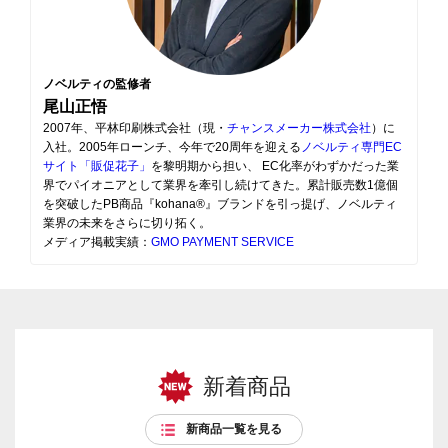
ノベルティの監修者
尾山正悟
2007年、平林印刷株式会社（現・
チャンスメーカー株式会社
）に
入社。2005年ローンチ、今年で20周年を迎える
ノベルティ専門EC
サイト「販促花子」
を黎明期から担い、 EC化率がわずかだった業
界でパイオニアとして業界を牽引し続けてきた。累計販売数1億個
を突破したPB商品『kohana®』ブランドを引っ提げ、ノベルティ
業界の未来をさらに切り拓く。
メディア掲載実績：
GMO PAYMENT SERVICE
新着商品
新商品一覧を見る