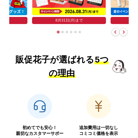
まで
8
8月31日(月)まで
販促花子が選ばれる
5つ
の理由
初めてでも安心！
追加費用は一切なし
親切なカスタマーサポー
コミコミ価格を表示