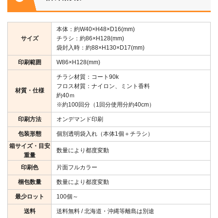
本体：約W40×H48×D16(mm)
サイズ
チラシ：約86×H128(mm)
袋封入時：約88×H130×D17(mm)
印刷範囲
W86×H128(mm)
チラシ材質：コート90k
フロス材質：ナイロン、ミント香料
材質・仕様
約40ｍ
※約100回分（1回分使用分約40cm）
印刷方法
オンデマンド印刷
包装形態
個別透明袋入れ（本体1個＋チラシ）
箱サイズ・目安
数量により都度変動
重量
印刷色
片面フルカラー
梱包数量
数量により都度変動
最少ロット
100個～
送料
送料無料 / 北海道・沖縄等離島は別途