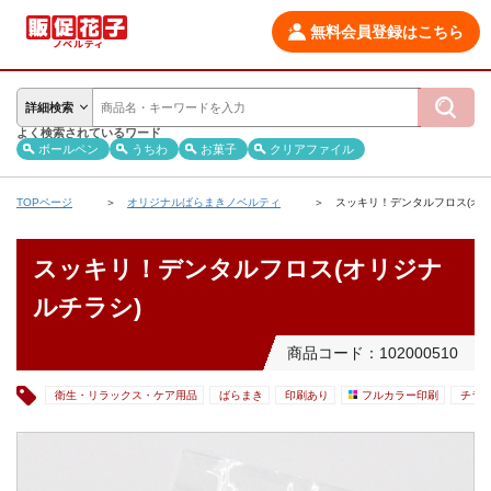
無料会員登録はこちら
詳細検索
よく検索されているワード
ボールペン
うちわ
お菓子
クリアファイル
TOPページ
オリジナルばらまきノベルティ
スッキリ！デンタルフロス(オリ
スッキリ！デンタルフロス(オリジナ
ルチラシ)
商品コード：102000510
衛生・リラックス・ケア用品
ばらまき
印刷あり
フルカラー印刷
チラ