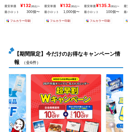
¥132
¥132
¥135.3
最安単価
最安単価
最安単価
最安
(税込)〜
(税込)〜
(税込)〜
300個〜
1,000個〜
100個〜
最小ロット
最小ロット
最小ロット
最小
フルカラー印刷
フルカラー印刷
フルカラー印刷
【期間限定】今だけのお得なキャンペーン情
報
（全6件）