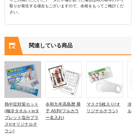
取りが発生する場合もございますので、余裕をもってご検討くだ
さい。
関連している商品
欠品中
熱中症対策セット
令和九年高島暦 冊
マスク5枚入り(オ
冷ひ
(極冷タオル＋inタ
子 A5判(フルカラ
リジナルチラシ)
ル貼
ブレット塩分プラ
ー名入れ)
ス)(オリジナルチ
ラシ)