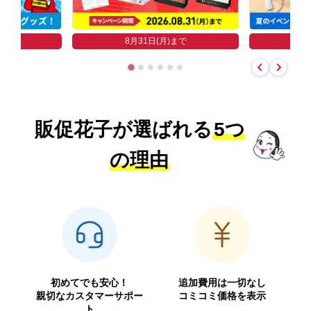
まで
8
8月31日(月)まで
販促花子が選ばれる
5つ
の理由
初めてでも安心！
追加費用は一切なし
親切なカスタマーサポー
コミコミ価格を表示
ト