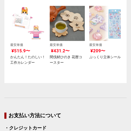
最安単価
最安単価
最安単価
¥515.9〜
¥431.2〜
¥209〜
かんたん！たのしい！
間伐材ひのき 花暦コ
ぷっくり立体シール
工作カレンダー
ースター
お支払い方法について
・クレジットカード