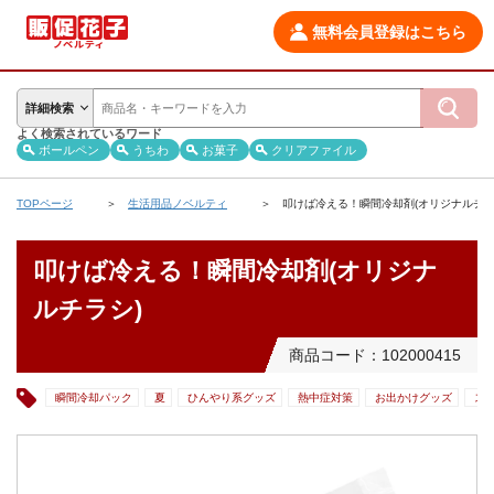
無料会員登録はこちら
詳細検索
よく検索されているワード
ボールペン
うちわ
お菓子
クリアファイル
TOPページ
生活用品ノベルティ
叩けば冷える！瞬間冷却剤(オリジナルチラ
叩けば冷える！瞬間冷却剤(オリジナ
ルチラシ)
商品コード：102000415
瞬間冷却パック
夏
ひんやり系グッズ
熱中症対策
お出かけグッズ
ス