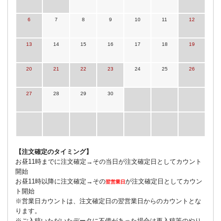
6
7
8
9
10
11
12
13
14
15
16
17
18
19
20
21
22
23
24
25
26
27
28
29
30
【注文確定のタイミング】
お昼11時までに注文確定→その当日が注文確定日としてカウント
開始
お昼11時以降に注文確定→その
が注文確定日としてカウン
翌営業日
ト開始
※営業日カウントは、注文確定日の翌営業日からのカウントとな
ります。
※ご入稿いただいたデータに不備があった場合は再入稿等のやり