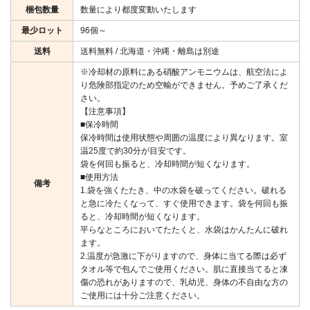
梱包数量
数量により都度変動いたします
最少ロット
96個～
送料
送料無料 / 北海道・沖縄・離島は別途
※冷却材の原料にある硝酸アンモニウムは、航空法によ
り危険部指定のため空輸ができません。予めご了承くだ
さい。
【注意事項】
■保冷時間
保冷時間は使用状態や周囲の温度により異なります。室
温25度で約30分が目安です。
袋を何回も振ると、冷却時間が短くなります。
■使用方法
備考
1.袋を強くたたき、中の水袋を破ってください。破れる
と急に冷たくなって、すぐ使用できます。袋を何回も振
ると、冷却時間が短くなります。
平らなところにおいてたたくと、水袋はかんたんに破れ
ます。
2.温度が急激に下がりますので、身体に当てる際は必ず
タオル等で包んでご使用ください。肌に直接当てると凍
傷の恐れがありますので、乳幼児、身体の不自由な方の
ご使用には十分ご注意ください。