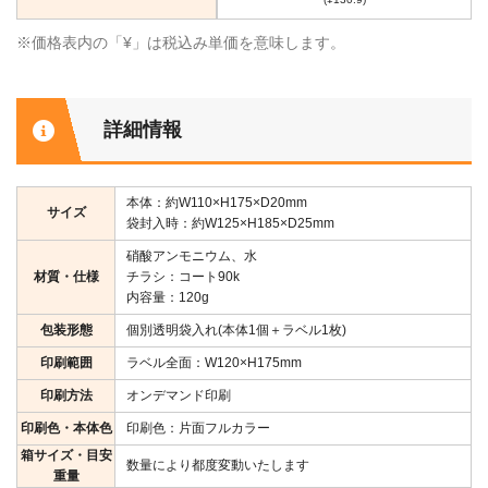
※価格表内の「¥」は税込み単価を意味します。
詳細情報
本体：約W110×H175×D20mm
サイズ
袋封入時：約W125×H185×D25mm
硝酸アンモニウム、水
材質・仕様
チラシ：コート90k
内容量：120g
包装形態
個別透明袋入れ(本体1個＋ラベル1枚)
印刷範囲
ラベル全面：W120×H175mm
印刷方法
オンデマンド印刷
印刷色・本体色
印刷色：片面フルカラー
箱サイズ・目安
数量により都度変動いたします
重量