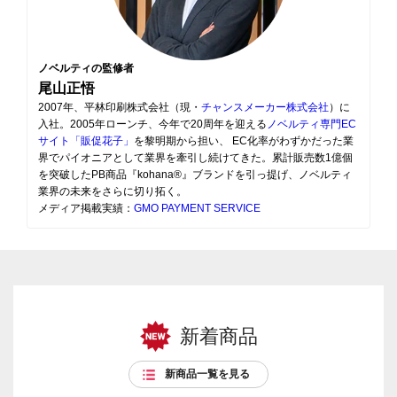
ノベルティの監修者
尾山正悟
2007年、平林印刷株式会社（現・
チャンスメーカー株式会社
）に
入社。2005年ローンチ、今年で20周年を迎える
ノベルティ専門EC
サイト「販促花子」
を黎明期から担い、 EC化率がわずかだった業
界でパイオニアとして業界を牽引し続けてきた。累計販売数1億個
を突破したPB商品『kohana®』ブランドを引っ提げ、ノベルティ
業界の未来をさらに切り拓く。
メディア掲載実績：
GMO PAYMENT SERVICE
新着商品
新商品一覧を見る