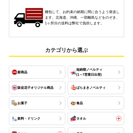
梱包して、お約束の納期に間に合うよう発送し
ます。北海道、沖縄、一部離島などをのぞき、
1ヶ所分の送料は弊社で負担します。
カテゴリから選ぶ
短納期ノベルティ
新商品
(1～7営業日出荷)
販促花子オリジナル商品
ばらまきノベルティ
お菓子
食品
飲料・ドリンク
タオル