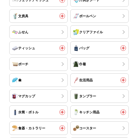
文房具
ボールペン
ふせん
クリアファイル
ティッシュ
バッグ
ポーチ
巾着
傘
生活用品
マグカップ
タンブラー
水筒・ボトル
キッチン用品
食器・カトラリー
コースター