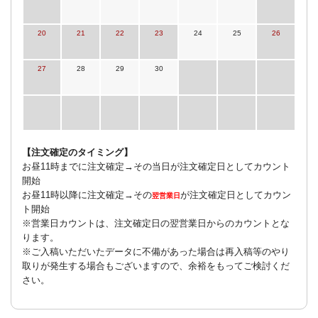
20
21
22
23
24
25
26
27
28
29
30
【注文確定のタイミング】
お昼11時までに注文確定→その当日が注文確定日としてカウント
開始
お昼11時以降に注文確定→その
が注文確定日としてカウン
翌営業日
ト開始
※営業日カウントは、注文確定日の翌営業日からのカウントとな
ります。
※ご入稿いただいたデータに不備があった場合は再入稿等のやり
取りが発生する場合もございますので、余裕をもってご検討くだ
さい。