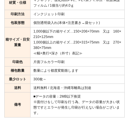
マグネット、強化用白PVC、PET系フィルム・表面保護
材質・仕様
フィルム / 1個当り約4.0ｇ
印刷方法
インクジェット印刷
包装形態
個別透明袋入れ(本体+注意書き→袋セット)
1,000個以下の箱サイズ…150×206×70mm 又は 160×
210×125mm
箱サイズ・目安
1,000個以上の箱サイズ…230×315×75mm 又は 270×
重量
380×75mm
≪幅×奥行×深さ（外寸）表記≫
印刷色
片面フルカラー印刷
梱包数量
数量により都度変動致します
最少ロット
300枚～
送料
送料無料 / 北海道・沖縄等離島は別途
■データの容量：2MB以下推奨
※面付けをして印刷を行う為、データの容量が大きい状
備考
態ですとエラーが発生し印刷が行えない場合がございま
す。