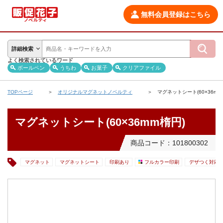
無料会員登録はこちら
詳細検索
よく検索されているワード
ボールペン
うちわ
お菓子
クリアファイル
TOPページ
オリジナルマグネットノベルティ
マグネットシート(60×36mm
マグネットシート(60×36mm楕円)
商品コード：101800302
マグネット
マグネットシート
印刷あり
フルカラー印刷
デザつく対応