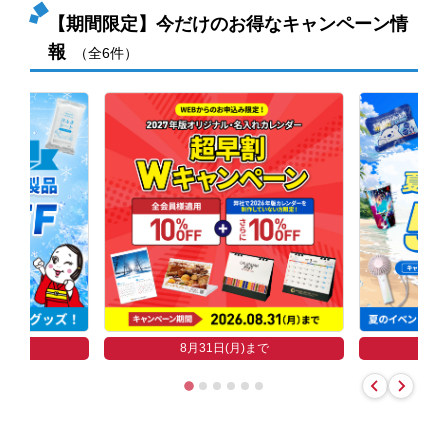
【期間限定】今だけのお得なキャンペーン情
報
（全6件）
まで
8
8月31日(月)まで