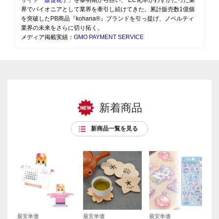
サイト「販促花子」
を黎明期から担い、 EC化率がわずかだった業
界でパイオニアとして業界を牽引し続けてきた。累計販売数1億個
を突破したPB商品『kohana®』ブランドを引っ提げ、ノベルティ
業界の未来をさらに切り拓く。
メディア掲載実績：
GMO PAYMENT SERVICE
新着商品
新商品一覧を見る
最安単価
最安単価
最安単価