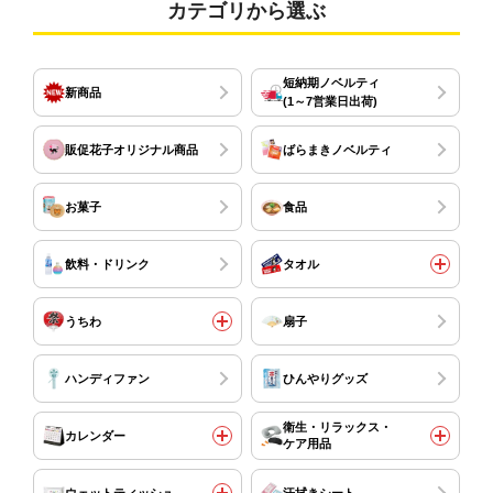
カテゴリから選ぶ
短納期ノベルティ
新商品
(1～7営業日出荷)
販促花子オリジナル商品
ばらまきノベルティ
お菓子
食品
飲料・ドリンク
タオル
うちわ
扇子
ハンディファン
ひんやりグッズ
衛生・リラックス・
カレンダー
ケア用品
ウェットティッシュ
汗拭きシート