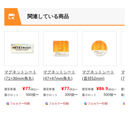
関連している商品
マグネットシート
マグネットシート
マグネットシート
マグ
(71×30mm角丸)
(47×47mm角丸)
(直径52mm)
(72
¥77
¥77
¥86.9
最安単価
最安単価
最安単価
最安
(税込)〜
(税込)〜
(税込)〜
500個〜
300個〜
500個〜
最小ロット
最小ロット
最小ロット
最小
フルカラー印刷
フルカラー印刷
フルカラー印刷