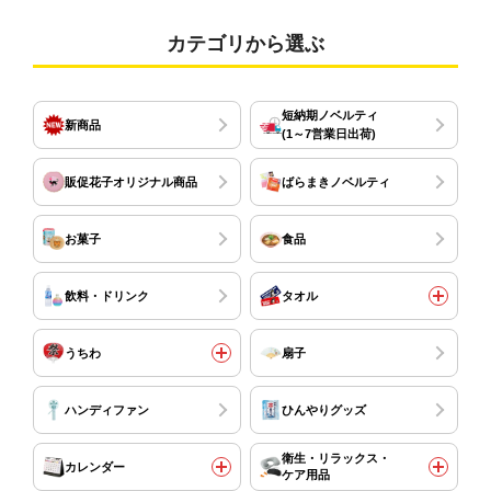
カテゴリから選ぶ
短納期ノベルティ
新商品
(1～7営業日出荷)
販促花子オリジナル商品
ばらまきノベルティ
お菓子
食品
飲料・ドリンク
タオル
うちわ
扇子
ハンディファン
ひんやりグッズ
衛生・リラックス・
カレンダー
ケア用品