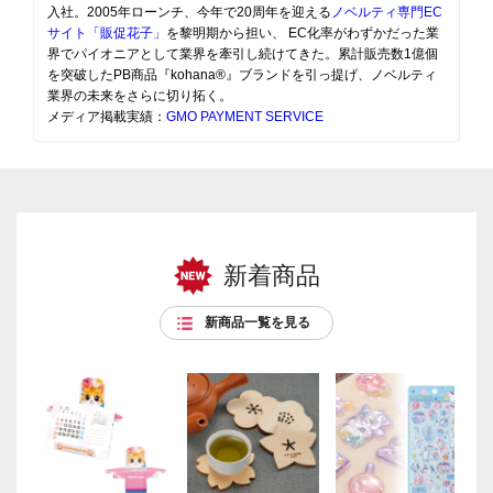
入社。2005年ローンチ、今年で20周年を迎える
ノベルティ専門EC
サイト「販促花子」
を黎明期から担い、 EC化率がわずかだった業
界でパイオニアとして業界を牽引し続けてきた。累計販売数1億個
を突破したPB商品『kohana®』ブランドを引っ提げ、ノベルティ
業界の未来をさらに切り拓く。
メディア掲載実績：
GMO PAYMENT SERVICE
新着商品
新商品一覧を見る