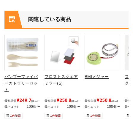
関連している商品
バンブーファイバ
フロストスクエア
BMIメジャー
ステ
ーカトラリーセッ
ミラー(S)
クリ
ト
¥249.7
¥250.8
¥250.8
最安単価
最安単価
最安単価
最安
(税込)〜
(税込)〜
(税込)〜
100個〜
100個〜
100個〜
最小ロット
最小ロット
最小ロット
最小
1色印刷
1色印刷
1色印刷
1