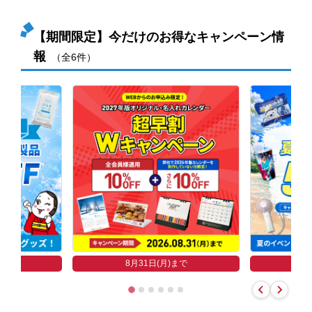
【期間限定】今だけのお得なキャンペーン情
報
（全6件）
まで
8
8月31日(月)まで