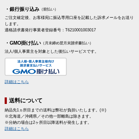
・銀行振り込み
（前払い）
ご注文確定後、お客様宛に振込専用口座を記載した訴求メールをお送り
します。
適格請求書発行事業者登録番号：T6210001003017
・GMO掛け払い
（月末締め翌月末請求書払い）
法人/個人事業主を対象とした後払いサービスです。
詳細はこちら
送料について
納品先1ヵ所目までの送料は弊社が負担いたします。(※)
※北海道／沖縄県／その他一部離島は除きます。
※分納の場合は2ヶ所目以降送料が発生します。
詳細はこちら