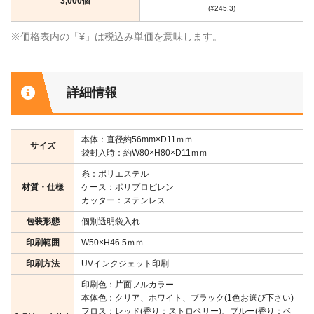
3,000個
(¥245.3)
※価格表内の「¥」は税込み単価を意味します。
詳細情報
本体：直径約56mm×D11ｍｍ
サイズ
袋封入時：約W80×H80×D11ｍｍ
糸：ポリエステル
材質・仕様
ケース：ポリプロピレン
カッター：ステンレス
包装形態
個別透明袋入れ
印刷範囲
W50×H46.5ｍｍ
印刷方法
UVインクジェット印刷
印刷色：片面フルカラー
本体色：クリア、ホワイト、ブラック(1色お選び下さい)
フロス：レッド(香り：ストロベリー)、ブルー(香り：ベ