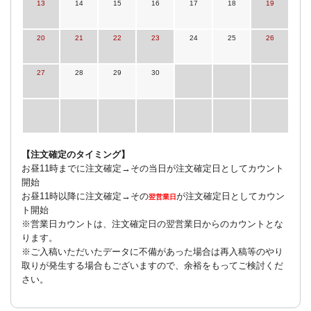
13
14
15
16
17
18
19
20
21
22
23
24
25
26
27
28
29
30
【注文確定のタイミング】
お昼11時までに注文確定→その当日が注文確定日としてカウント
開始
お昼11時以降に注文確定→その
が注文確定日としてカウン
翌営業日
ト開始
※営業日カウントは、注文確定日の翌営業日からのカウントとな
ります。
※ご入稿いただいたデータに不備があった場合は再入稿等のやり
取りが発生する場合もございますので、余裕をもってご検討くだ
さい。