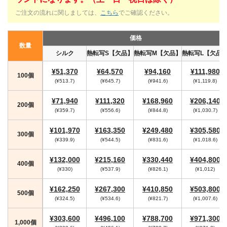
ご注文の流れに関しましては、
こちら
でご確認ください。
価格
数量
シルク
熱転写S【欠品】
熱転写M【欠品】
熱転写L【欠品
¥51,370
¥64,570
¥94,160
¥111,980
100個
(¥513.7)
(¥645.7)
(¥941.6)
(¥1,119.8)
¥71,940
¥111,320
¥168,960
¥206,140
200個
(¥359.7)
(¥556.6)
(¥844.8)
(¥1,030.7)
¥101,970
¥163,350
¥249,480
¥305,580
300個
(¥339.9)
(¥544.5)
(¥831.6)
(¥1,018.6)
¥132,000
¥215,160
¥330,440
¥404,800
400個
(¥330)
(¥537.9)
(¥826.1)
(¥1,012)
¥162,250
¥267,300
¥410,850
¥503,800
500個
(¥324.5)
(¥534.6)
(¥821.7)
(¥1,007.6)
¥303,600
¥496,100
¥788,700
¥971,300
1,000個