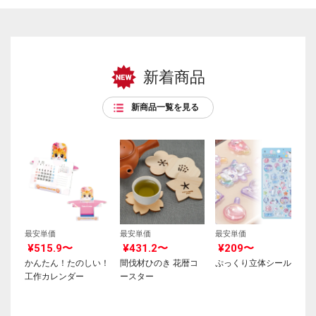
新着商品
新商品一覧を見る
最安単価
最安単価
最安単価
¥515.9〜
¥431.2〜
¥209〜
かんたん！たのしい！
間伐材ひのき 花暦コ
ぷっくり立体シール
工作カレンダー
ースター