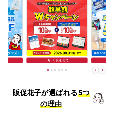
まで
8
8月31日(月)まで
販促花子が選ばれる
5つ
の理由