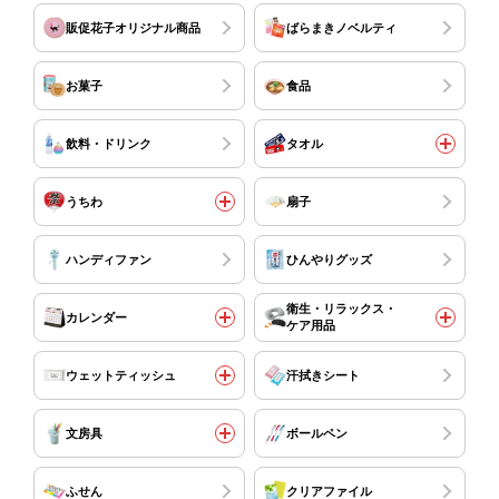
販促花子オリジナル商品
ばらまきノベルティ
お菓子
食品
飲料・ドリンク
タオル
うちわ
扇子
ハンディファン
ひんやりグッズ
衛生・リラックス・
カレンダー
ケア用品
ウェットティッシュ
汗拭きシート
文房具
ボールペン
ふせん
クリアファイル