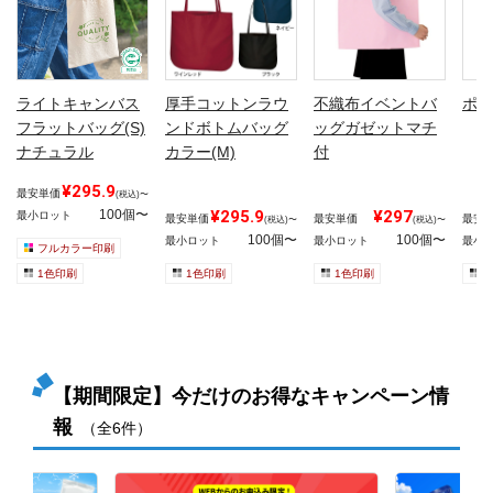
ライトキャンバス
厚手コットンラウ
不織布イベントバ
ポリ
フラットバッグ(S)
ンドボトムバッグ
ッグガゼットマチ
ナチュラル
カラー(M)
付
¥295.9
最安単価
(税込)〜
100個〜
¥295.9
¥297
最小ロット
最安単価
最安単価
最安
(税込)〜
(税込)〜
100個〜
100個〜
最小ロット
最小ロット
最小
フルカラー印刷
1色印刷
1色印刷
1色印刷
1
【期間限定】今だけのお得なキャンペーン情
報
（全6件）