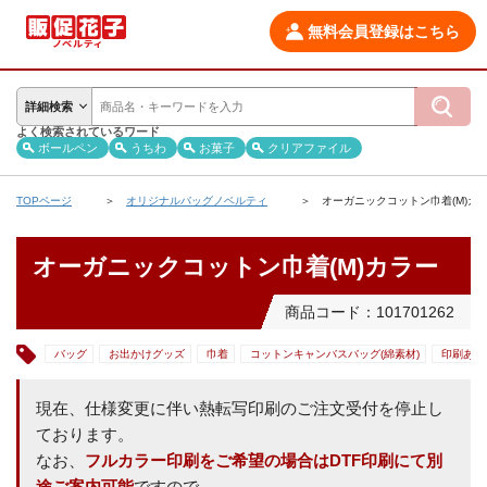
無料会員登録はこちら
詳細検索
よく検索されているワード
ボールペン
うちわ
お菓子
クリアファイル
TOPページ
オリジナルバッグノベルティ
オーガニックコットン巾着(M)カ
オーガニックコットン巾着(M)カラー
商品コード：101701262
バッグ
お出かけグッズ
巾着
コットンキャンバスバッグ(綿素材)
印刷あり
現在、仕様変更に伴い熱転写印刷のご注文受付を停止し
ております。
なお、
フルカラー印刷をご希望の場合はDTF印刷にて別
途ご案内可能
ですので、