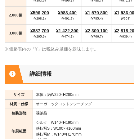
(¥303.6)
(¥496.1)
(¥788.7)
(¥971.3)
¥596,200
¥983,400
¥1,570,800
¥1,936,000
2,000個
(¥298.1)
(¥491.7)
(¥785.4)
(¥968)
¥887,700
¥1,422,300
¥2,300,100
¥2,818,200
3,000個
(¥295.9)
(¥474.1)
(¥766.7)
(¥939.4)
※価格表内の「¥」は税込み単価を意味します。
詳細情報
サイズ
本体：約W220×H280mm
材質・仕様
オーガニックコットンシーチング
包装形態
裸納品
シルク：W140×H190mm
熱転写S：W100×H100mm
印刷範囲
熱転写M：W140×H170mm