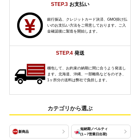
STEP.3
お支払い
銀行振込、クレジットカード決済、GMO掛け払
いのお支払い方法をご用意しております。ご入
金確認後に製造を開始します。
STEP.4
発送
梱包して、お約束の納期に間に合うよう発送し
ます。北海道、沖縄、一部離島などをのぞき、
1ヶ所分の送料は弊社で負担します。
カテゴリから選ぶ
短納期ノベルティ
新商品
(1～7営業日出荷)