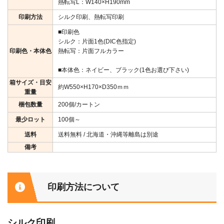
熱転写L：W140×H190mm
印刷方法
シルク印刷、熱転写印刷
■印刷色
シルク：片面1色(DIC色指定)
印刷色・本体色
熱転写：片面フルカラー
■本体色：ネイビー、ブラック(1色お選び下さい)
箱サイズ・目安
約W550×H170×D350ｍｍ
重量
梱包数量
200個/カートン
最少ロット
100個～
送料
送料無料 / 北海道・沖縄等離島は別途
備考
印刷方法について
シルク印刷