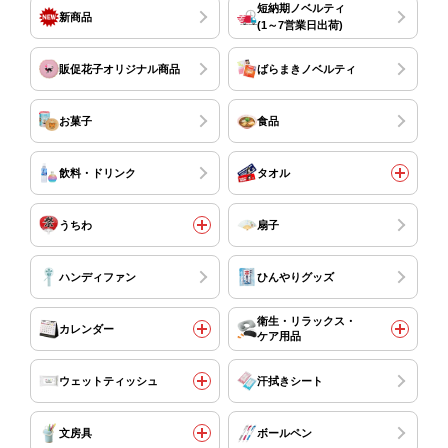
短納期ノベルティ
新商品
(1～7営業日出荷)
販促花子オリジナル商品
ばらまきノベルティ
お菓子
食品
飲料・ドリンク
タオル
うちわ
扇子
ハンディファン
ひんやりグッズ
衛生・リラックス・
カレンダー
ケア用品
ウェットティッシュ
汗拭きシート
文房具
ボールペン