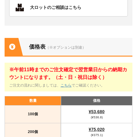
大ロットのご相談はこちら
価格表
（※オプションは別途）
※午前11時までのご注文確定で翌営業日からの納期カ
ウントになります。（土・日・祝日は除く）
ご注文の流れに関しましては、
こちら
でご確認ください。
数量
価格
¥53,680
100個
(¥536.8)
¥75,020
200個
(¥375.1)