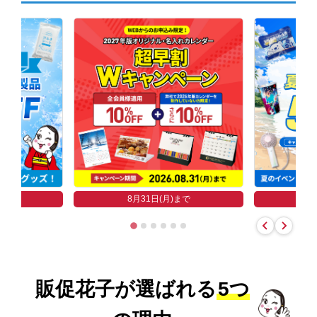
まで
8
8月31日(月)まで
販促花子が選ばれる
5つ