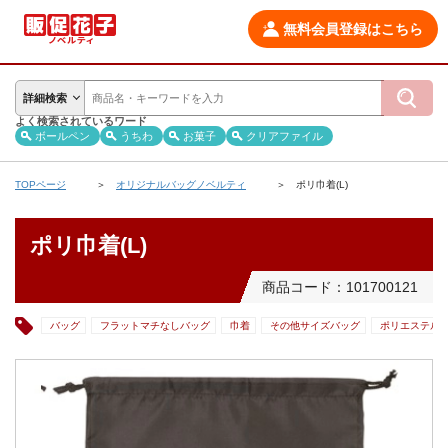
無料会員登録はこちら
詳細検索
よく検索されているワード
ボールペン
うちわ
お菓子
クリアファイル
TOPページ
オリジナルバッグノベルティ
ポリ巾着(L)
ポリ巾着(L)
商品コード：101700121
バッグ
フラットマチなしバッグ
巾着
その他サイズバッグ
ポリエステル