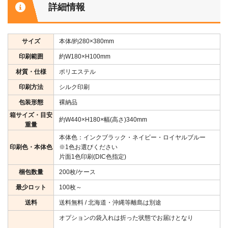
詳細情報
サイズ
本体/約280×380mm
印刷範囲
約W180×H100mm
材質・仕様
ポリエステル
印刷方法
シルク印刷
包装形態
裸納品
箱サイズ・目安
約W440×H180×幅(高さ)340mm
重量
本体色：インクブラック・ネイビー・ロイヤルブルー
印刷色・本体色
※1色お選びください
片面1色印刷(DIC色指定)
梱包数量
200枚/ケース
最少ロット
100枚～
送料
送料無料 / 北海道・沖縄等離島は別途
オプションの袋入れは折った状態でお届けとなり