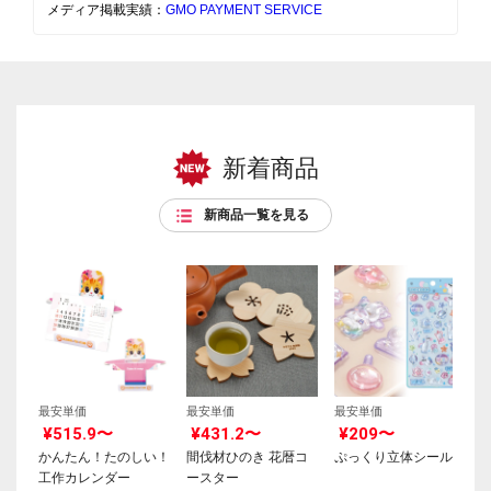
メディア掲載実績：
GMO PAYMENT SERVICE
新着商品
新商品一覧を見る
最安単価
最安単価
最安単価
¥515.9〜
¥431.2〜
¥209〜
かんたん！たのしい！
間伐材ひのき 花暦コ
ぷっくり立体シール
工作カレンダー
ースター