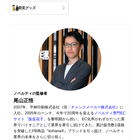
防災グッズ
ノベルティの監修者
尾山正悟
2007年、平林印刷株式会社（現・
チャンスメーカー株式会社
）に
入社。2005年ローンチ、今年で20周年を迎える
ノベルティ専門EC
サイト「販促花子」
を黎明期から担い、 EC化率がわずかだった業
界でパイオニアとして業界を牽引し続けてきた。累計販売数1億個
を突破したPB商品『kohana®』ブランドを引っ提げ、ノベルティ
業界の未来をさらに切り拓く。