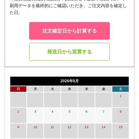
刷用データを最終的にご確認いただき、ご注文内容を確定し
た日。
注文確定日から計算する
発送日から逆算する
2026年8月
日
月
火
水
木
金
土
1
2
3
4
5
6
7
8
9
10
11
12
13
14
15