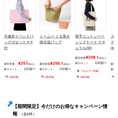
不織布イベントバ
ミームー くる巻き
厚手コットンベー
スフ
ッグガゼットマチ
保冷温バッグ
シックトート ナチ
クル
付
ュラル(M)
(M)
¥298.1
最安単価
(税込)〜
¥297
¥298.1
100個〜
最小ロット
最安単価
最安単価
最安
(税込)〜
(税込)〜
100個〜
100個〜
最小ロット
最小ロット
最小
フルカラー印刷
1色印刷
1色印刷
1色印刷
1
【期間限定】今だけのお得なキャンペーン情
報
（全6件）