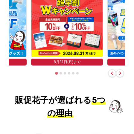
まで
8
8月31日(月)まで
販促花子が選ばれる
5つ
の理由