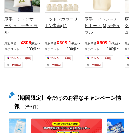
厚手コットンサコ
コットンカラーリ
厚手コットンマチ
厚手
ッシュ ナチュラ
ボン巾着(L)
付トート(M)ナチュ
クエ
ル
ラル
ュラ
¥308
¥309.1
¥309.1
最安単価
最安単価
最安単価
最安
(税込)〜
(税込)〜
(税込)〜
100個〜
100個〜
100個〜
最小ロット
最小ロット
最小ロット
最小
フルカラー印刷
フルカラー印刷
フルカラー印刷
1色印刷
1色印刷
1色印刷
1
【期間限定】今だけのお得なキャンペーン情
報
（全6件）