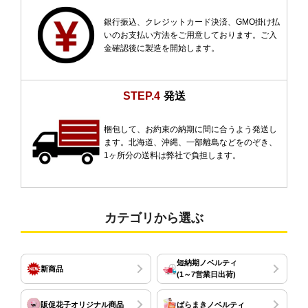
銀行振込、クレジットカード決済、GMO掛け払
いのお支払い方法をご用意しております。ご入
金確認後に製造を開始します。
STEP.4
発送
梱包して、お約束の納期に間に合うよう発送し
ます。北海道、沖縄、一部離島などをのぞき、
1ヶ所分の送料は弊社で負担します。
カテゴリから選ぶ
短納期ノベルティ
新商品
(1～7営業日出荷)
販促花子オリジナル商品
ばらまきノベルティ