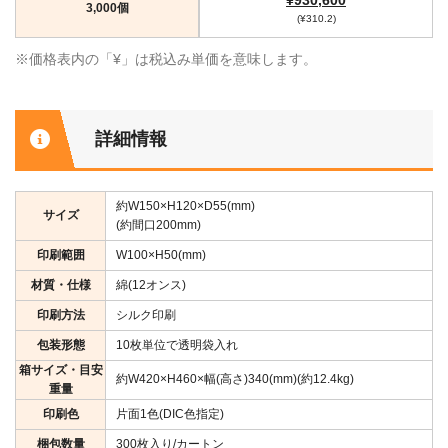
¥930,600
3,000個
(¥310.2)
※価格表内の「¥」は税込み単価を意味します。
詳細情報
約W150×H120×D55(mm)
サイズ
(約間口200mm)
印刷範囲
W100×H50(mm)
材質・仕様
綿(12オンス)
印刷方法
シルク印刷
包装形態
10枚単位で透明袋入れ
箱サイズ・目安
約W420×H460×幅(高さ)340(mm)(約12.4kg)
重量
印刷色
片面1色(DIC色指定)
梱包数量
300枚入り/カートン