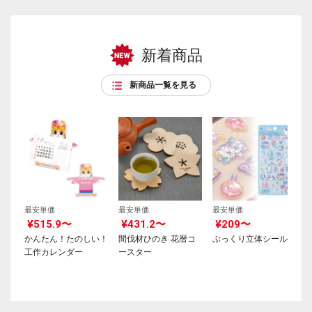
新着商品
新商品一覧を見る
最安単価
最安単価
最安単価
¥515.9〜
¥431.2〜
¥209〜
かんたん！たのしい！
間伐材ひのき 花暦コ
ぷっくり立体シール
工作カレンダー
ースター