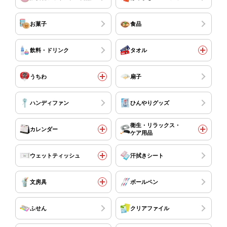
お菓子
食品
飲料・ドリンク
タオル
うちわ
扇子
ハンディファン
ひんやりグッズ
衛生・リラックス・
カレンダー
ケア用品
ウェットティッシュ
汗拭きシート
文房具
ボールペン
ふせん
クリアファイル