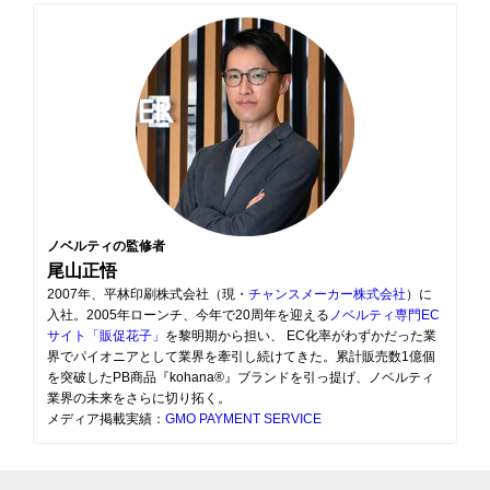
ノベルティの監修者
尾山正悟
2007年、平林印刷株式会社（現・
チャンスメーカー株式会社
）に
入社。2005年ローンチ、今年で20周年を迎える
ノベルティ専門EC
サイト「販促花子」
を黎明期から担い、 EC化率がわずかだった業
界でパイオニアとして業界を牽引し続けてきた。累計販売数1億個
を突破したPB商品『kohana®』ブランドを引っ提げ、ノベルティ
業界の未来をさらに切り拓く。
メディア掲載実績：
GMO PAYMENT SERVICE