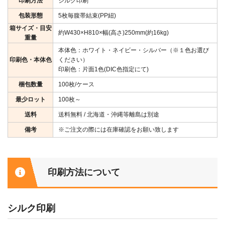
印刷方法
シルク印刷
包装形態
5枚毎腹帯結束(PP紐)
箱サイズ・目安
約W430×H810×幅(高さ)250mm(約16kg)
重量
本体色：ホワイト・ネイビー・シルバー（※１色お選び
印刷色・本体色
ください）
印刷色：片面1色(DIC色指定にて)
梱包数量
100枚/ケース
最少ロット
100枚～
送料
送料無料 / 北海道・沖縄等離島は別途
備考
※ご注文の際には在庫確認をお願い致します
印刷方法について
シルク印刷