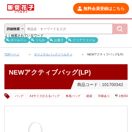
無料会員登録はこちら
詳細検索
よく検索されているワード
ボールペン
うちわ
お菓子
クリアファイル
TOPページ
オリジナルバッグノベルティ
NEWアクティブバッグ(LP)
NEWアクティブバッグ(LP)
商品コード：101700342
バッグ
A3サイズが入るバッグ
角底バッグ
紙袋
印刷あり
1色印刷