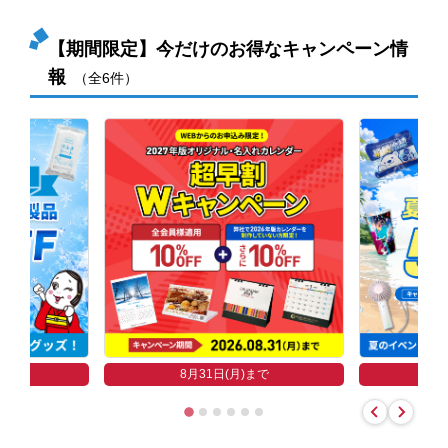
【期間限定】今だけのお得なキャンペーン情
報
（全6件）
まで
8
8月31日(月)まで