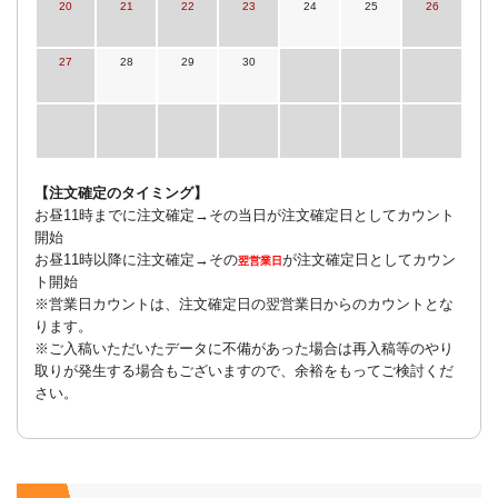
20
21
22
23
24
25
26
27
28
29
30
【注文確定のタイミング】
お昼11時までに注文確定→その当日が注文確定日としてカウント
開始
お昼11時以降に注文確定→その
が注文確定日としてカウン
翌営業日
ト開始
※営業日カウントは、注文確定日の翌営業日からのカウントとな
ります。
※ご入稿いただいたデータに不備があった場合は再入稿等のやり
取りが発生する場合もございますので、余裕をもってご検討くだ
さい。