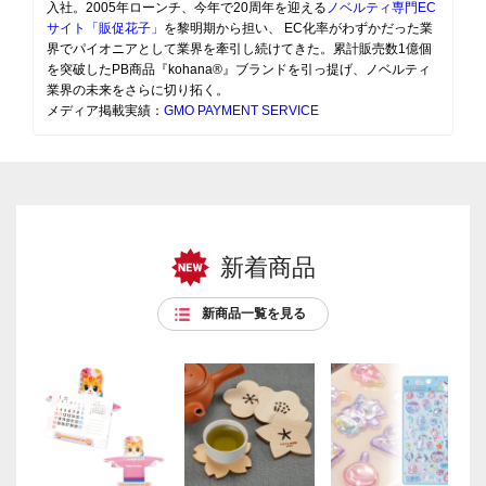
入社。2005年ローンチ、今年で20周年を迎える
ノベルティ専門EC
サイト「販促花子」
を黎明期から担い、 EC化率がわずかだった業
界でパイオニアとして業界を牽引し続けてきた。累計販売数1億個
を突破したPB商品『kohana®』ブランドを引っ提げ、ノベルティ
業界の未来をさらに切り拓く。
メディア掲載実績：
GMO PAYMENT SERVICE
新着商品
新商品一覧を見る