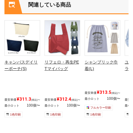
関連している商品
キャンバスデイリ
リフェロ・再生PE
シャンブリック巾
ユー
ーポーチ(S)
Tマイバッグ
着(L)
ラッ
¥313.5
最安単価
(税込)〜
¥311.3
¥312.4
100個〜
最小ロット
最安単価
最安単価
最安
(税込)〜
(税込)〜
100個〜
100個〜
最小ロット
最小ロット
最小
フルカラー印刷
1色印刷
1色印刷
1色印刷
1