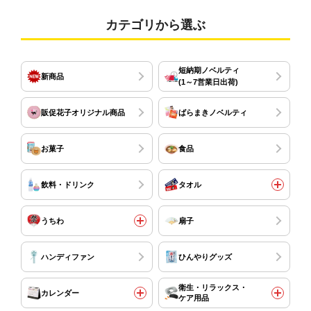
カテゴリから選ぶ
短納期ノベルティ
新商品
(1～7営業日出荷)
販促花子オリジナル商品
ばらまきノベルティ
お菓子
食品
飲料・ドリンク
タオル
うちわ
扇子
ハンディファン
ひんやりグッズ
衛生・リラックス・
カレンダー
ケア用品