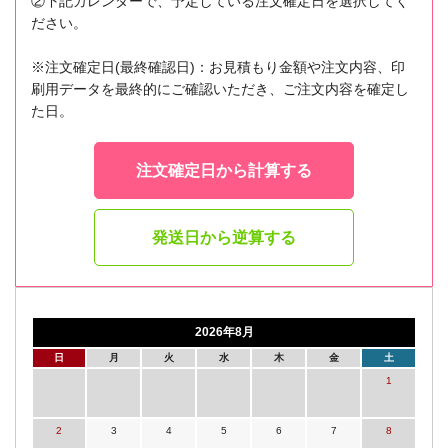
②下記カレンダーで、予定している注文確定日を選択してく
ださい。
※注文確定日(最終確認日)：お見積もり金額や注文内容、印
刷用データを最終的にご確認いただき、ご注文内容を確定し
た日。
注文確定日から計算する
発送日から逆算する
2026年8月
日
月
火
水
木
金
土
1
2
3
4
5
6
7
8