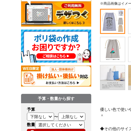
※商品画像はイメ
予算・数量から探す
優しい色で使い
予算
＾
〜
数量
◆その他のサイ