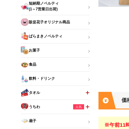
短納期ノベルティ
(1～7営業日出荷)
販促花子オリジナル商品
ばらまきノベルティ
お菓子
食品
飲料・ドリンク
タオル
価
うちわ
人気
扇子
※午前1