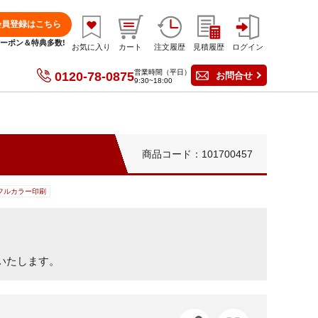
会員登録はこちら
分クーポン＆特典多数!
お気に入り
カート
注文履歴
見積履歴
ログイン
営業時間（平日）
0120-78-0875
お問合せ
9:30~18:00
商品コード：101700457
フルカラー印刷
、
いたします。