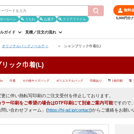
無料
5,000円
ボールペン
うちわ
お菓子
クリアファイル
ルガイド
見積／注文の流れ
オリジナルバッグノベルティ
シャンブリック巾着(L)
リック巾着(L)
Gs
巾着
その他サイズバッグ
ポリエステルバッグ
印刷あり
1色印刷
変更に伴い熱転写印刷のご注文受付を停止しております。
カラー印刷をご希望の場合はDTF印刷にて別途ご案内可能
ですので
お問い合わせフォーム」(
https://hi-ad.jp/contact
)からご連絡をお願い