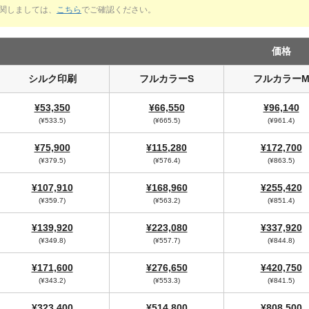
関しましては、
こちら
でご確認ください。
価格
シルク印刷
フルカラーS
フルカラー
¥53,350
¥66,550
¥96,140
(¥533.5)
(¥665.5)
(¥961.4)
¥75,900
¥115,280
¥172,700
(¥379.5)
(¥576.4)
(¥863.5)
¥107,910
¥168,960
¥255,420
(¥359.7)
(¥563.2)
(¥851.4)
¥139,920
¥223,080
¥337,920
(¥349.8)
(¥557.7)
(¥844.8)
¥171,600
¥276,650
¥420,750
(¥343.2)
(¥553.3)
(¥841.5)
¥323,400
¥514,800
¥808,500