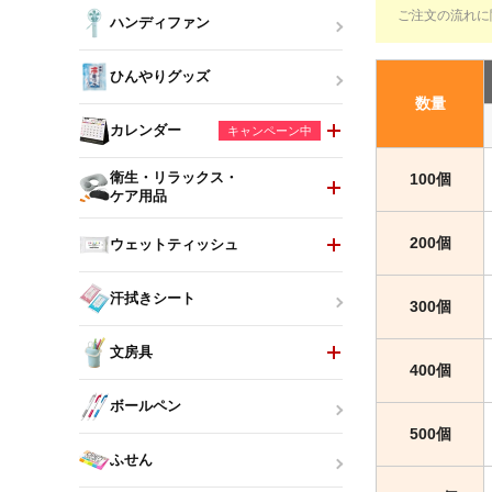
ご注文の流れに
ハンディファン
ひんやりグッズ
数量
カレンダー
キャンペーン中
100個
衛生・リラックス・
ケア用品
200個
ウェットティッシュ
汗拭きシート
300個
文房具
400個
ボールペン
500個
ふせん