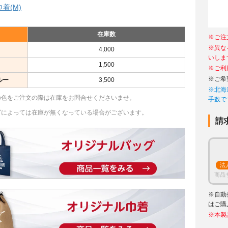
着(M)
在庫数
※ご注
※異な
4,000
いしま
1,500
※ご利
※ご希
ルー
3,500
※北海
の色をご注文の際は在庫をお問合せくださいませ。
手数で
グによっては在庫が無くなっている場合がございます。
請
法
商品
※自動
はご購
※本製