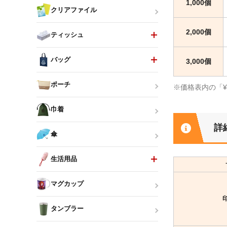
1,000個
クリアファイル
2,000個
ティッシュ
バッグ
3,000個
ポーチ
※価格表内の「
巾着
詳
傘
生活用品
マグカップ
タンブラー