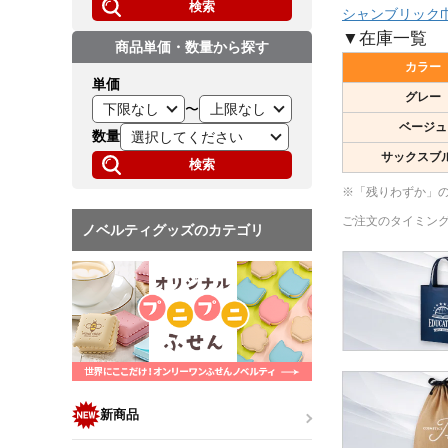
検索
シャンブリック巾
▼在庫一覧
商品単価・数量から探す
カラー
単価
グレー
〜
ベージュ
数量
サックスブ
検索
※「残りわずか」
ご注文のタイミン
ノベルティグッズのカテゴリ
新商品