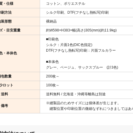
質・仕様
コットン、ポリエステル
印刷方法
シルク印刷、DTF(フチなし熱転写)印刷
包装形態
裸納品
ズ・目安重量
約W598×H383×幅(高さ)305(mm)(約11.9kg)
■印刷色
シルク：片面1色(DIC色指定)
DTF(フチなし熱転写)印刷：片面フルカラー
色・本体色
■本体色
グレー、ベージュ、サックスブルー (計3色)
梱包数量
200枚～
少ロット
100枚～
送料
送料無料 / 北海道・沖縄等離島は別途
※縫製品のためサイズには個体差が生じます。
備考
縫製位置や印刷位置の微細なずれにつきましてはあ