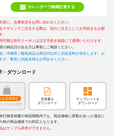
カレンダーで納期計算する
文前に、在庫状況をお問い合わせください。
るデザインでご注文する際は、別のご注文としてお手続きをお願
す。
用可能な割引クーポンは注文手続き画面にて適用いただけます。
望の納品日がある方は事前にご相談ください。
道／沖縄県／離島納品は商品代以外に別途送料が発生します。お
すが、事前に別途見積をお問合せください。
求・ダウンロード
人会員様限定
見積書を
テンプレートを
ダウンロード
ダウンロード
サンプルを請求
発行御見積書の有効期限内でも、商品価格に変動があった場合に
入時の商品価格での対応となります。
品はサンプル請求ができません。