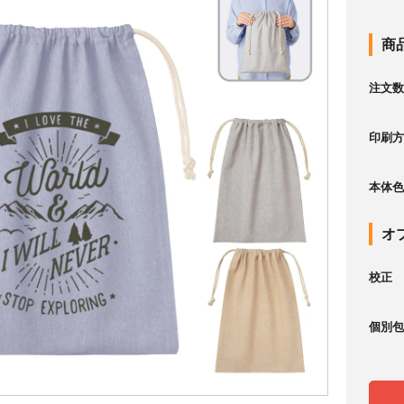
商
注文数
印刷方
本体色
オ
校正
個別包