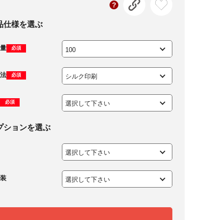
品仕様を選ぶ
量
必須
法
必須
必須
プションを選ぶ
装