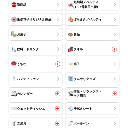
短納期ノベルティ
新商品
(1～7営業日出荷)
販促花子オリジナル商品
ばらまきノベルティ
お菓子
食品
飲料・ドリンク
タオル
うちわ
扇子
ハンディファン
ひんやりグッズ
衛生・リラックス・
カレンダー
ケア用品
ウェットティッシュ
汗拭きシート
文房具
ボールペン