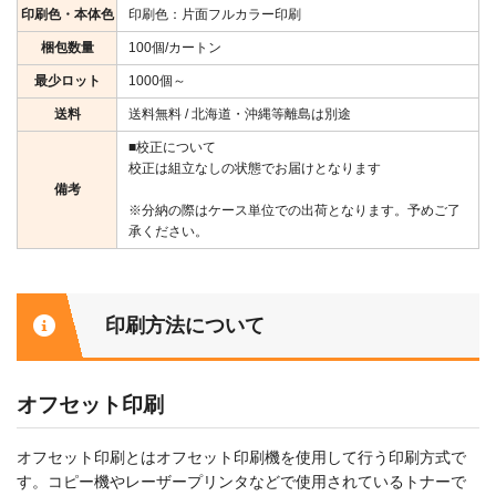
印刷色・本体色
印刷色：片面フルカラー印刷
梱包数量
100個/カートン
最少ロット
1000個～
送料
送料無料 / 北海道・沖縄等離島は別途
■校正について
校正は組立なしの状態でお届けとなります
備考
※分納の際はケース単位での出荷となります。予めご了
承ください。
印刷方法について
オフセット印刷
オフセット印刷とはオフセット印刷機を使用して行う印刷方式で
す。コピー機やレーザープリンタなどで使用されているトナーで