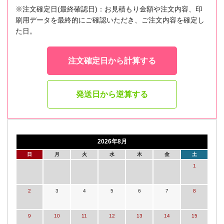
※注文確定日(最終確認日)：お見積もり金額や注文内容、印
刷用データを最終的にご確認いただき、ご注文内容を確定し
た日。
注文確定日から計算する
発送日から逆算する
2026年8月
日
月
火
水
木
金
土
1
2
3
4
5
6
7
8
9
10
11
12
13
14
15