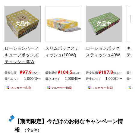
欠品中
欠品中
ローションハーフ
スリムボックステ
ローションボック
キュ
キューブボックス
ィッシュ(100W)
スティッシュ40W
ティ
ティッシュ30W
¥97.9
¥104.5
¥107.8
最安単価
最安単価
最安単価
最安
(税込)〜
(税込)〜
(税込)〜
1,000個〜
1,000個〜
1,000個〜
最小ロット
最小ロット
最小ロット
最小
フルカラー印刷
フルカラー印刷
フルカラー印刷
【期間限定】今だけのお得なキャンペーン情
報
（全6件）