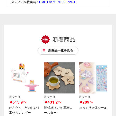
メディア掲載実績：
GMO PAYMENT SERVICE
新着商品
新商品一覧を見る
最安単価
最安単価
最安単価
¥515.9〜
¥431.2〜
¥209〜
かんたん！たのしい！
間伐材ひのき 花暦コ
ぷっくり立体シール
工作カレンダー
ースター