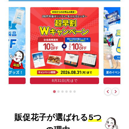
まで
8
8月31日(月)まで
販促花子が選ばれる
5つ