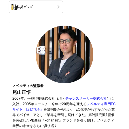
防災グッズ
ノベルティの監修者
尾山正悟
2007年、平林印刷株式会社（現・
チャンスメーカー株式会社
）に
入社。2005年ローンチ、今年で20周年を迎える
ノベルティ専門EC
サイト「販促花子」
を黎明期から担い、 EC化率がわずかだった業
界でパイオニアとして業界を牽引し続けてきた。累計販売数1億個
を突破したPB商品『kohana®』ブランドを引っ提げ、ノベルティ
業界の未来をさらに切り拓く。