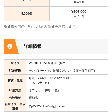
(¥126.5)
¥506,000
5,000個
(¥101.2)
※価格表内の「¥」は税込み単価を意味します。
詳細情報
サイズ
W220×H115×高さ20（mm）
印刷範囲
テンプレートをご確認ください（6面全面印刷可）
原紙：パルプ100%/UVニス加工
材質・仕様
30W（2枚1組）
印刷方法
オフセット印刷（4色）
包装形態
裸納品
箱サイズ・目安
約W232×H590×高さ425mm
重量