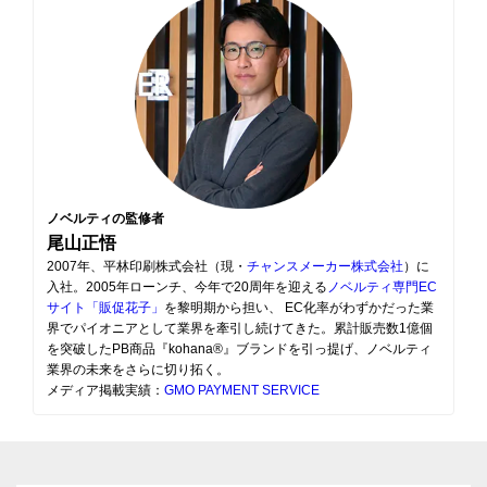
ノベルティの監修者
尾山正悟
2007年、平林印刷株式会社（現・
チャンスメーカー株式会社
）に
入社。2005年ローンチ、今年で20周年を迎える
ノベルティ専門EC
サイト「販促花子」
を黎明期から担い、 EC化率がわずかだった業
界でパイオニアとして業界を牽引し続けてきた。累計販売数1億個
を突破したPB商品『kohana®』ブランドを引っ提げ、ノベルティ
業界の未来をさらに切り拓く。
メディア掲載実績：
GMO PAYMENT SERVICE