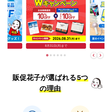
まで
8
8月31日(月)まで
販促花子が選ばれる
5つ
の理由