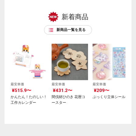
新着商品
新商品一覧を見る
最安単価
最安単価
最安単価
¥515.9〜
¥431.2〜
¥209〜
かんたん！たのしい！
間伐材ひのき 花暦コ
ぷっくり立体シール
工作カレンダー
ースター