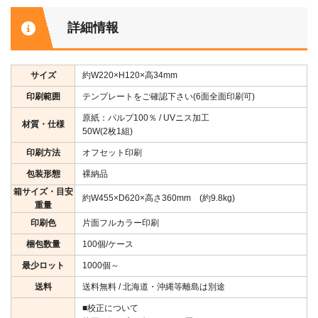
詳細情報
サイズ
約W220×H120×高34mm
印刷範囲
テンプレートをご確認下さい(6面全面印刷可)
原紙：パルプ100％ / UVニス加工
材質・仕様
50W(2枚1組)
印刷方法
オフセット印刷
包装形態
裸納品
箱サイズ・目安
約W455×D620×高さ360mm (約9.8kg)
重量
印刷色
片面フルカラー印刷
梱包数量
100個/ケース
最少ロット
1000個～
送料
送料無料 / 北海道・沖縄等離島は別途
■校正について