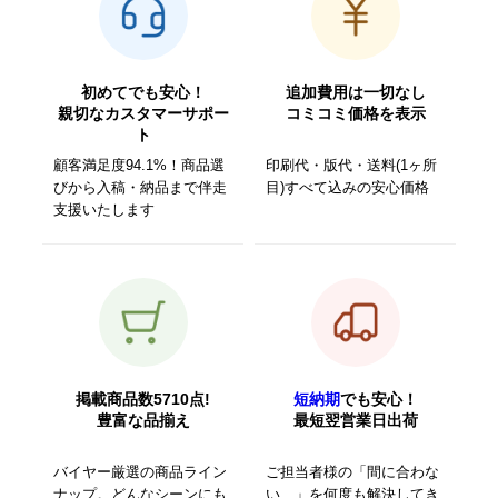
初めてでも安心！
追加費用は一切なし
親切なカスタマーサポー
コミコミ価格を表示
ト
顧客満足度94.1%！商品選
印刷代・版代・送料(1ヶ所
びから入稿・納品まで伴走
目)すべて込みの安心価格
支援いたします
掲載商品数5710点!
短納期
でも安心！
豊富な品揃え
最短翌営業日出荷
バイヤー厳選の商品ライン
ご担当者様の「間に合わな
ナップ。どんなシーンにも
い…」を何度も解決してき