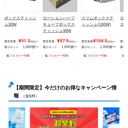
ボックスティッシ
ローションハーフ
スリムボックステ
ロー
ュ30W
キューブボックス
ィッシュ(100W)
ステ
ティッシュ30W
¥91.3
¥97.9
¥104.5
最安単価
最安単価
最安単価
最安
(税込)〜
(税込)〜
(税込)〜
1,000個〜
1,000個〜
1,000個〜
最小ロット
最小ロット
最小ロット
最小
フルカラー印刷
フルカラー印刷
フルカラー印刷
【期間限定】今だけのお得なキャンペーン情
報
（全6件）