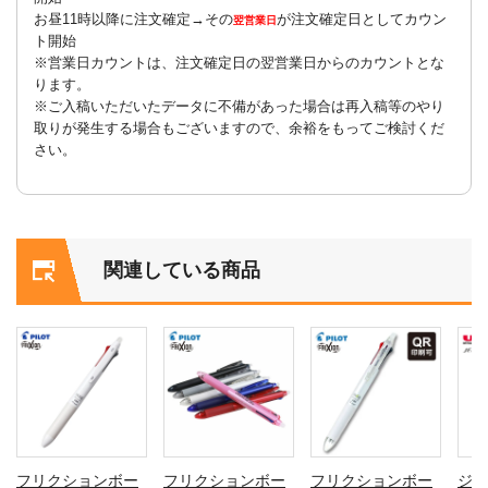
お昼11時以降に注文確定→その
が注文確定日としてカウン
翌営業日
ト開始
※営業日カウントは、注文確定日の翌営業日からのカウントとな
ります。
※ご入稿いただいたデータに不備があった場合は再入稿等のやり
取りが発生する場合もございますので、余裕をもってご検討くだ
さい。
関連している商品
フリクションボー
フリクションボー
フリクションボー
ジェ