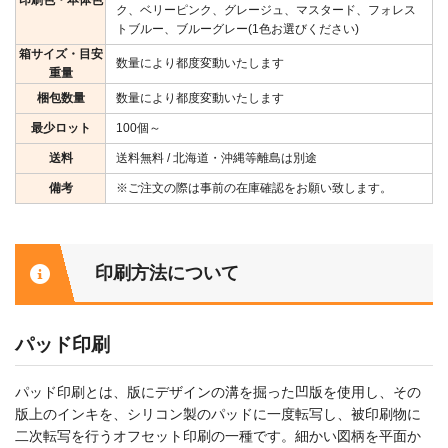
印刷色・本体色
ク、ベリーピンク、グレージュ、マスタード、フォレス
トブルー、ブルーグレー(1色お選びください)
箱サイズ・目安
数量により都度変動いたします
重量
梱包数量
数量により都度変動いたします
最少ロット
100個～
送料
送料無料 / 北海道・沖縄等離島は別途
備考
※ご注文の際は事前の在庫確認をお願い致します。
印刷方法について
パッド印刷
パッド印刷とは、版にデザインの溝を掘った凹版を使用し、その
版上のインキを、シリコン製のパッドに一度転写し、被印刷物に
二次転写を行うオフセット印刷の一種です。細かい図柄を平面か