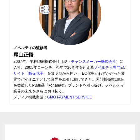
ノベルティの監修者
尾山正悟
2007年、平林印刷株式会社（現・
チャンスメーカー株式会社
）に
入社。2005年ローンチ、今年で20周年を迎える
ノベルティ専門EC
サイト「販促花子」
を黎明期から担い、 EC化率がわずかだった業
界でパイオニアとして業界を牽引し続けてきた。累計販売数1億個
を突破したPB商品『kohana®』ブランドを引っ提げ、ノベルティ
業界の未来をさらに切り拓く。
メディア掲載実績：
GMO PAYMENT SERVICE