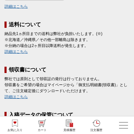
詳細はこちら
送料について
納品先1ヵ所目までの送料は弊社が負担いたします。(※)
※北海道／沖縄県／その他一部離島は除きます。
※分納の場合は2ヶ所目以降送料が発生します。
詳細はこちら
領収書について
弊社では原則として領収証の発行は行っておりません。
領収書をご希望の場合はマイページから「御支払明細書(領収書)」とし
て、ご注文確定後にダウンロードいただけます。
詳細はこちら
入稿データの保管について
注文の際にご入稿いただいたデータは、弊社にて1年間保管させていた
だきます。その期間内で増刷・再注文をする際、データ入稿手続きは不
お気に入り
カート
見積履歴
注文履歴