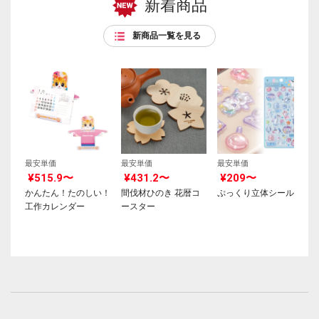
新着商品
新商品一覧を見る
最安単価
最安単価
最安単価
¥515.9〜
¥431.2〜
¥209〜
かんたん！たのしい！
間伐材ひのき 花暦コ
ぷっくり立体シール
工作カレンダー
ースター