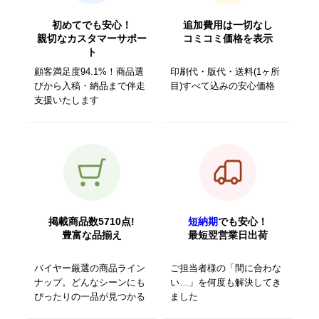
初めてでも安心！
追加費用は一切なし
親切なカスタマーサポー
コミコミ価格を表示
ト
顧客満足度94.1%！商品選
印刷代・版代・送料(1ヶ所
びから入稿・納品まで伴走
目)すべて込みの安心価格
支援いたします
掲載商品数5710点!
短納期
でも安心！
豊富な品揃え
最短翌営業日出荷
バイヤー厳選の商品ライン
ご担当者様の「間に合わな
ナップ。どんなシーンにも
い…」を何度も解決してき
ぴったりの一品が見つかる
ました