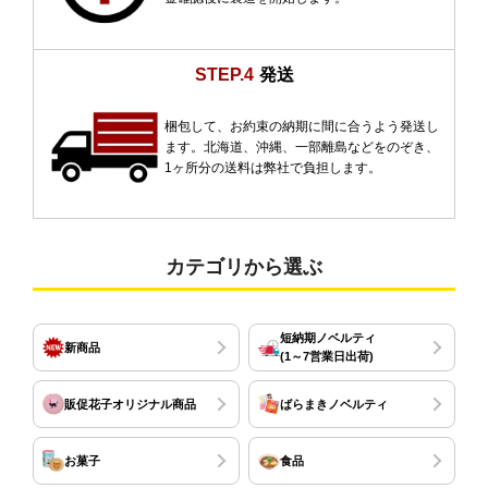
STEP.4
発送
梱包して、お約束の納期に間に合うよう発送し
ます。北海道、沖縄、一部離島などをのぞき、
1ヶ所分の送料は弊社で負担します。
カテゴリから選ぶ
短納期ノベルティ
新商品
(1～7営業日出荷)
販促花子オリジナル商品
ばらまきノベルティ
お菓子
食品