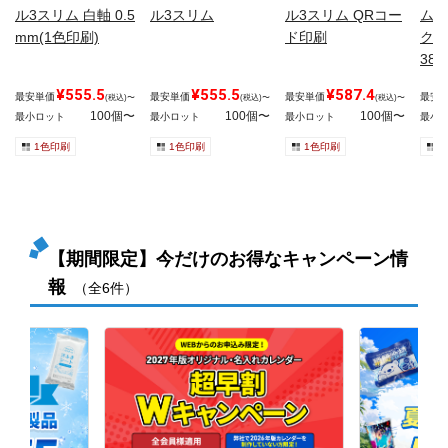
ル3スリム 白軸 0.5
ル3スリム
ル3スリム QRコー
ム3
mm(1色印刷)
ド印刷
クト
38)
¥555.5
¥555.5
¥587.4
最安単価
最安単価
最安単価
最安
(税込)〜
(税込)〜
(税込)〜
100個〜
100個〜
100個〜
最小ロット
最小ロット
最小ロット
最小
1色印刷
1色印刷
1色印刷
1
【期間限定】今だけのお得なキャンペーン情
報
（全6件）