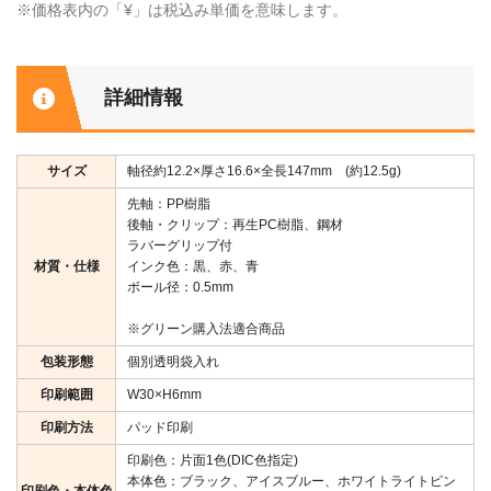
※価格表内の「¥」は税込み単価を意味します。
詳細情報
サイズ
軸径約12.2×厚さ16.6×全長147mm (約12.5g)
先軸：PP樹脂
後軸・クリップ：再生PC樹脂、鋼材
ラバーグリップ付
材質・仕様
インク色：黒、赤、青
ボール径：0.5mm
※グリーン購入法適合商品
包装形態
個別透明袋入れ
印刷範囲
W30×H6mm
印刷方法
パッド印刷
印刷色：片面1色(DIC色指定)
本体色：ブラック、アイスブルー、ホワイトライトピン