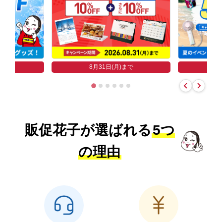
まで
8
8月31日(月)まで
販促花子が選ばれる
5つ
の理由