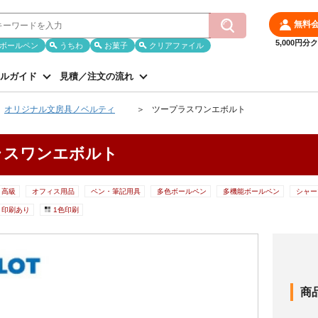
無料
5,000円
ボールペン
うちわ
お菓子
クリアファイル
ルガイド
見積／注文の流れ
オリジナル文房具ノベルティ
ツープラスワンエボルト
ラスワンエボルト
高級
オフィス用品
ペン・筆記用具
多色ボールペン
多機能ボールペン
シャー
印刷あり
1色印刷
商