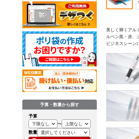
美しく輝くアル
ルペン黒・赤、
ビジネスシーン
予算・数量から探す
予算
〜
数量