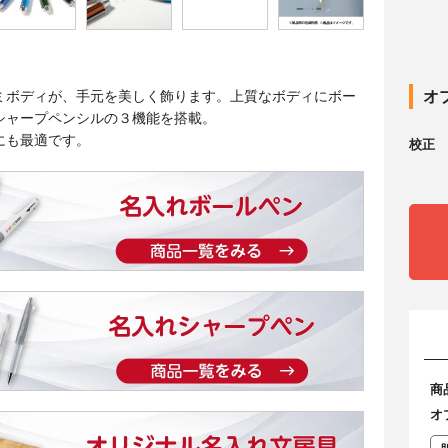
ミボディが、手元を美しく飾ります。上質なボディにボー
オ
シャープペンシルの３機能を搭載。
にも最適です。
校正
商
オ