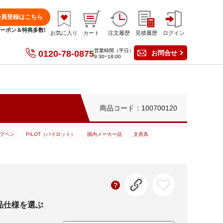
会員登録はこちら
分クーポン＆特典多数!
お気に入り
カート
注文履歴
見積履歴
ログイン
営業時間（平日）
0120-78-0875
お問合せ
9:30~18:00
商品コード：100700120
プペン
PILOT（パイロット）
国内メーカー品
文房具
品仕様を選ぶ