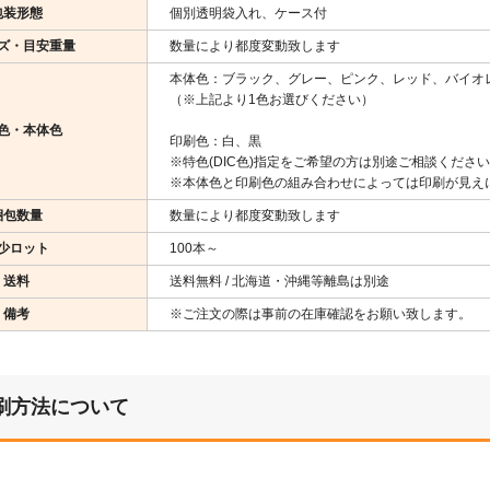
包装形態
個別透明袋入れ、ケース付
ズ・目安重量
数量により都度変動致します
本体色：ブラック、グレー、ピンク、レッド、バイオ
（※上記より1色お選びください）
色・本体色
印刷色：白、黒
※特色(DIC色)指定をご希望の方は別途ご相談くださ
※本体色と印刷色の組み合わせによっては印刷が見え
梱包数量
数量により都度変動致します
少ロット
100本～
送料
送料無料 / 北海道・沖縄等離島は別途
備考
※ご注文の際は事前の在庫確認をお願い致します。
刷方法について