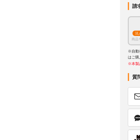
請
法
商品
※自動
はご購
※本製
質