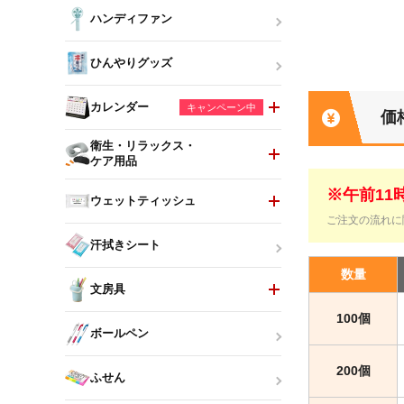
ハンディファン
ひんやりグッズ
カレンダー
キャンペーン中
価
衛生・リラックス・
ケア用品
※午前1
ウェットティッシュ
ご注文の流れに
汗拭きシート
数量
文房具
100個
ボールペン
200個
ふせん