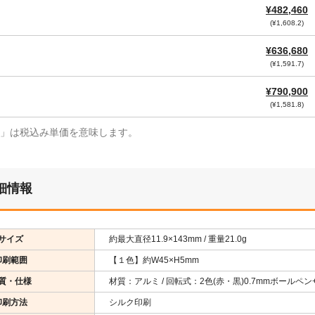
¥482,460
(¥1,608.2)
¥636,680
(¥1,591.7)
¥790,900
(¥1,581.8)
¥」は税込み単価を意味します。
細情報
サイズ
約最大直径11.9×143mm / 重量21.0g
印刷範囲
【１色】約W45×H5mm
質・仕様
材質：アルミ / 回転式：2色(赤・黒)0.7mmボールペン
印刷方法
シルク印刷