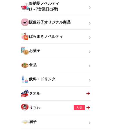
短納期ノベルティ
(1～7営業日出荷)
販促花子オリジナル商品
ばらまきノベルティ
お菓子
食品
飲料・ドリンク
タオル
うちわ
人気
扇子