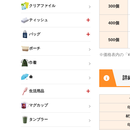
300個
クリアファイル
ティッシュ
400個
バッグ
500個
ポーチ
※価格表内の「
巾着
詳
傘
生活用品
マグカップ
材
タンブラー