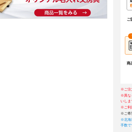
ご
商
※ご注
※異な
いしま
※ご利
※ご希
※北海
手数で