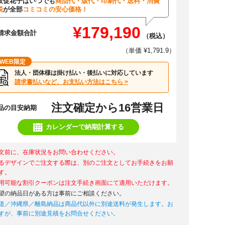
販促花子はいつでも
商品代・版代・印刷代・送料・消費
税
が全部
コミコミの安心価格！
¥179,190
請求金額合計
（税込）
（単価 ¥1,791.9）
WEB限定
法人・団体様は掛け払い・後払いに対応しています
請求書払いなど、お支払い方法はこちら >
注文確定から16営業日
品の目安納期
カレンダーで納期計算する
文前に、在庫状況をお問い合わせください。
るデザインでご注文する際は、別のご注文としてお手続きをお願
す。
用可能な割引クーポンは注文手続き画面にて適用いただけます。
望の納品日がある方は事前にご相談ください。
道／沖縄県／離島納品は商品代以外に別途送料が発生します。お
すが、事前に別途見積をお問合せください。