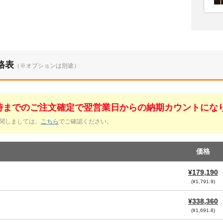
格表
（※オプションは別途）
1時までのご注文確定で翌営業日からの納期カウントにな
関しましては、
こちら
でご確認ください。
価格
¥179,190
(¥1,791.9)
¥338,360
(¥1,691.8)