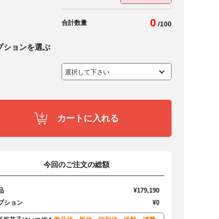
0
合計数量
/
100
プションを選ぶ
カートに入れる
今回のご注文の総額
品
¥179,190
プション
¥0