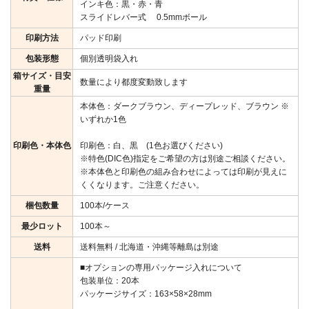
インキ色：黒・赤・青
スライドレバー式 0.5mmボール
印刷方法
パッド印刷
包装形態
個別透明袋入れ
箱サイズ・目安
数量により都度変動致します
重量
本体色：ダークブラウン、ディープレッド、ブラウン ※
いずれか1色
印刷色・本体色
印刷色：白、黒 (1色お選びください)
※特色(DIC色)指定をご希望の方は別途ご相談ください。
※本体色と印刷色の組み合わせによっては印刷が見えに
くくなります。ご注意ください。
梱包数量
100本/ケース
最少ロット
100本～
送料
送料無料 / 北海道・沖縄等離島は別途
■オプションの専用パッケージ入れについて
包装単位：20本
パッケージサイズ：163×58×28mm