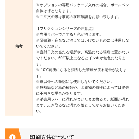
※オプションの専用パッケージ入れの場合、ボールペン
自体は裸となります。
※ご注文の際は事前の在庫確認をお願い致します。
【フリクションシリーズの注意点】
※専用ラバーでこすると色が消えます。
※証書類・宛名など消えてはいけないものには使用しな
備考
いでください。
※直射日光の当たる場所や、高温になる場所に置かない
でください。60℃以上になるとインキが無色になりま
す。
※-10℃前後になると消去した筆跡が戻る場合がありま
す。
※紙以外への筆記には使用しないでください。
※感熱紙など紙の種類や、印刷物の特性によっては消去
に不向きな場合があります。
※消去用ラバーに汚れがついたまま擦ると、紙面が汚れ
ます。ふき取るなど汚れを落としてからお使いくださ
い。
印刷方法について