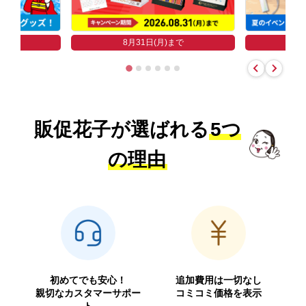
まで
8
8月31日(月)まで
販促花子が選ばれる
5つ
の理由
初めてでも安心！
追加費用は一切なし
親切なカスタマーサポー
コミコミ価格を表示
ト