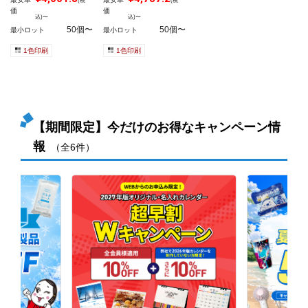
(税
(税
価
価
込)〜
込)〜
50個〜
50個〜
最小ロット
最小ロット
1色印刷
1色印刷
【期間限定】今だけのお得なキャンペーン情
報
（全6件）