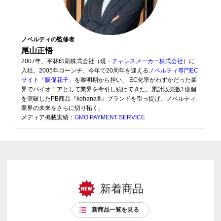
ノベルティの監修者
尾山正悟
2007年、平林印刷株式会社（現・
チャンスメーカー株式会社
）に
入社。2005年ローンチ、今年で20周年を迎える
ノベルティ専門EC
サイト「販促花子」
を黎明期から担い、 EC化率がわずかだった業
界でパイオニアとして業界を牽引し続けてきた。累計販売数1億個
を突破したPB商品『kohana®』ブランドを引っ提げ、ノベルティ
業界の未来をさらに切り拓く。
メディア掲載実績：
GMO PAYMENT SERVICE
新着商品
新商品一覧を見る