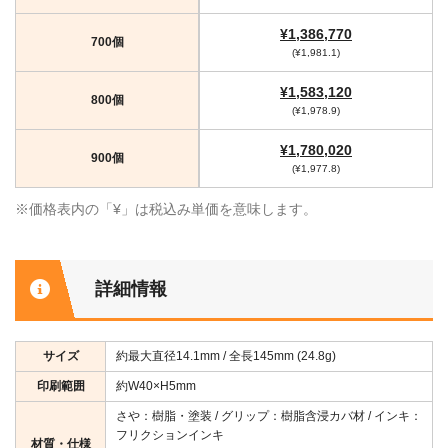
¥1,386,770
700個
(¥1,981.1)
¥1,583,120
800個
(¥1,978.9)
¥1,780,020
900個
(¥1,977.8)
※価格表内の「¥」は税込み単価を意味します。
詳細情報
サイズ
約最大直径14.1mm / 全長145mm (24.8g)
印刷範囲
約W40×H5mm
さや：樹脂・塗装 / グリップ：樹脂含浸カバ材 / インキ：
フリクションインキ
材質・仕様