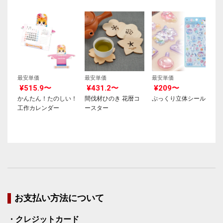
最安単価
最安単価
最安単価
¥515.9〜
¥431.2〜
¥209〜
かんたん！たのしい！
間伐材ひのき 花暦コ
ぷっくり立体シール
工作カレンダー
ースター
お支払い方法について
・クレジットカード