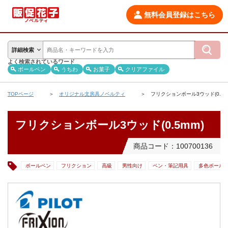
無料会員登録はこちら
詳細検索
よく検索されているワード
ボールペン
うちわ
お菓子
クリアファイル
TOPページ
オリジナル文房具ノベルティ
フリクションボール3ウッド(0.5m
フリクションボール3ウッド(0.5mm)
商品コード：100700136
ボールペン
フリクション
高級
男性向け
ペン・筆記用具
多色ボール