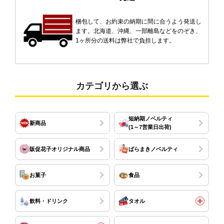
梱包して、お約束の納期に間に合うよう発送し
ます。北海道、沖縄、一部離島などをのぞき、
1ヶ所分の送料は弊社で負担します。
カテゴリから選ぶ
短納期ノベルティ
新商品
(1～7営業日出荷)
販促花子オリジナル商品
ばらまきノベルティ
お菓子
食品
飲料・ドリンク
タオル