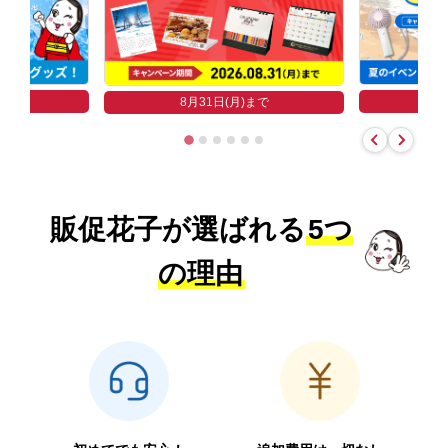
まで
8
8月31日(月)まで
販促花子が選ばれる
5つ
の理由