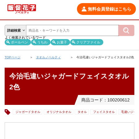
無料会員登録はこちら
詳細検索
よく検索されているワード
ボールペン
うちわ
お菓子
クリアファイル
TOPページ
タオルノベルティ
今治毛違いジャガードフェイスタオル2色
今治毛違いジャガードフェイスタオル
2色
商品コード：100200612
ジャガードタオル
オリジナルタオル
タオル
フェイスタオル
毛違いジャ