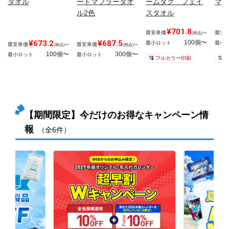
タオル
ードマフラータオ
ームタグ フェイ
マフ
ル2色
スタオル
¥701.8
最安単価
最安
(税込)〜
¥673.2
¥687.5
100個〜
最小ロット
最小
最安単価
最安単価
(税込)〜
(税込)〜
100個〜
300個〜
最小ロット
最小ロット
フルカラー印刷
【期間限定】今だけのお得なキャンペーン情
報
（全6件）