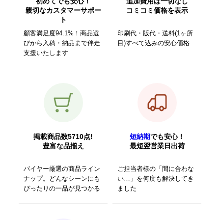
初めてでも安心！
追加費用は一切なし
親切なカスタマーサポー
コミコミ価格を表示
ト
顧客満足度94.1%！商品選
印刷代・版代・送料(1ヶ所
びから入稿・納品まで伴走
目)すべて込みの安心価格
支援いたします
掲載商品数5710点!
短納期
でも安心！
豊富な品揃え
最短翌営業日出荷
バイヤー厳選の商品ライン
ご担当者様の「間に合わな
ナップ。どんなシーンにも
い…」を何度も解決してき
ぴったりの一品が見つかる
ました