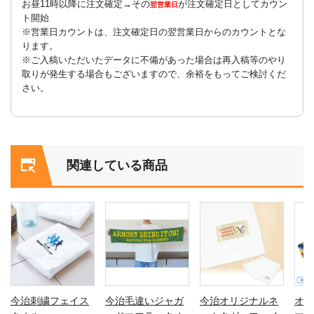
お昼11時以降に注文確定→その
が注文確定日としてカウン
翌営業日
ト開始
※営業日カウントは、注文確定日の翌営業日からのカウントとな
ります。
※ご入稿いただいたデータに不備があった場合は再入稿等のやり
取りが発生する場合もございますので、余裕をもってご検討くだ
さい。
関連している商品
今治刺繍フェイス
今治毛違いジャガ
今治オリジナルネ
オリ