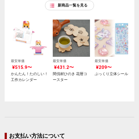
新商品一覧を見る
最安単価
最安単価
最安単価
¥515.9〜
¥431.2〜
¥209〜
かんたん！たのしい！
間伐材ひのき 花暦コ
ぷっくり立体シール
工作カレンダー
ースター
お支払い方法について