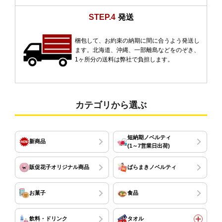
STEP.4
発送
梱包して、お約束の納期に間に合うよう発送し
ます。北海道、沖縄、一部離島などをのぞき、
1ヶ所分の送料は弊社で負担します。
カテゴリから選ぶ
短納期ノベルティ
新商品
(1～7営業日出荷)
販促花子オリジナル商品
ばらまきノベルティ
お菓子
食品
飲料・ドリンク
タオル