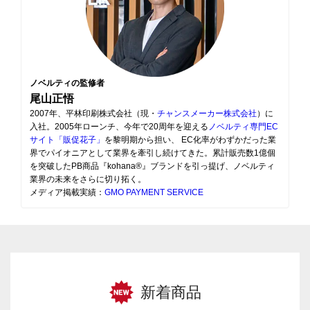
ノベルティの監修者
尾山正悟
2007年、平林印刷株式会社（現・
チャンスメーカー株式会社
）に
入社。2005年ローンチ、今年で20周年を迎える
ノベルティ専門EC
サイト「販促花子」
を黎明期から担い、 EC化率がわずかだった業
界でパイオニアとして業界を牽引し続けてきた。累計販売数1億個
を突破したPB商品『kohana®』ブランドを引っ提げ、ノベルティ
業界の未来をさらに切り拓く。
メディア掲載実績：
GMO PAYMENT SERVICE
新着商品