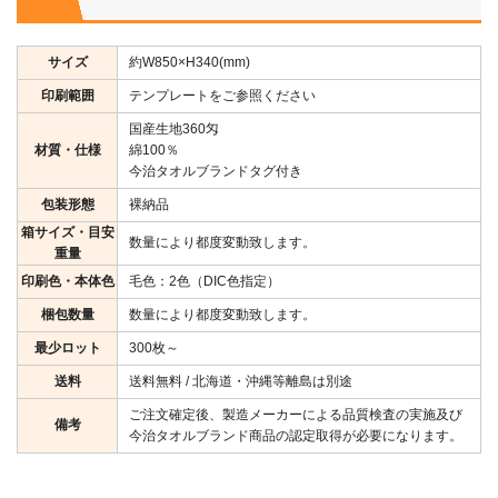
サイズ
約W850×H340(mm)
印刷範囲
テンプレートをご参照ください
国産生地360匁
材質・仕様
綿100％
今治タオルブランドタグ付き
包装形態
裸納品
箱サイズ・目安
数量により都度変動致します。
重量
印刷色・本体色
毛色：2色（DIC色指定）
梱包数量
数量により都度変動致します。
最少ロット
300枚～
送料
送料無料 / 北海道・沖縄等離島は別途
ご注文確定後、製造メーカーによる品質検査の実施及び
備考
今治タオルブランド商品の認定取得が必要になります。