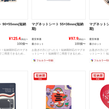
90×55mm(短納
マグネットシート 55×38mm(短納
マグネットシ
期)
期)
¥125.4
¥97.9
最安単価
最安単価
(税込)〜
(税込)〜
100個〜
100個〜
最小ロット
最小ロット
り！短納期対応のマグネ
お急ぎの方にぴったり！短納期対応のマグネ
お急ぎの方にぴ
ご用意できるため...
ットシート！ 短納期でご用意できるため...
ットシート！ 短
フルカラー印刷
フルカラー印