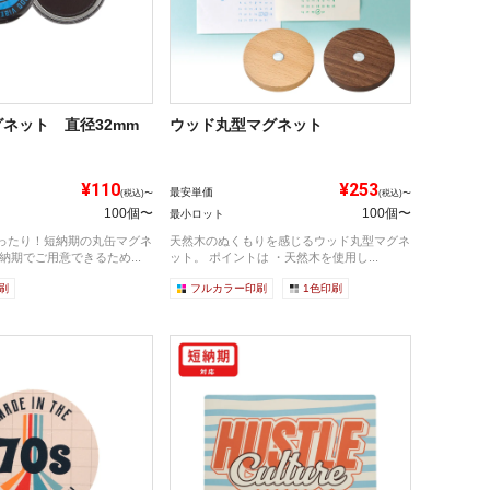
ネット 直径32mm
ウッド丸型マグネット
¥110
¥253
最安単価
(税込)〜
(税込)〜
100個〜
100個〜
最小ロット
ったり！短納期の丸缶マグネ
天然木のぬくもりを感じるウッド丸型マグネ
納期でご用意できるため...
ット。 ポイントは ・天然木を使用し...
刷
フルカラー印刷
1色印刷