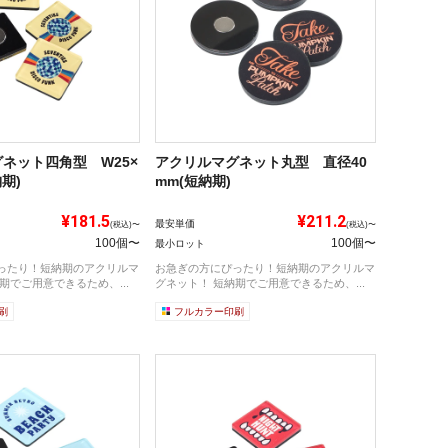
ネット四角型 W25×
アクリルマグネット丸型 直径40
納期)
mm(短納期)
¥181.5
¥211.2
最安単価
(税込)〜
(税込)〜
100個〜
100個〜
最小ロット
ったり！短納期のアクリルマ
お急ぎの方にぴったり！短納期のアクリルマ
期でご用意できるため、...
グネット！ 短納期でご用意できるため、...
刷
フルカラー印刷