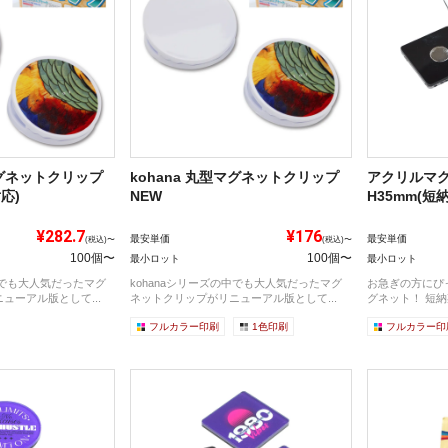
マグネットクリップ
kohana 丸型マグネットクリップ
アクリルマグ
応)
NEW
H35mm(短
¥282.7
¥176
最安単価
最安単価
(税込)〜
(税込)〜
100個〜
100個〜
最小ロット
最小ロット
中でも大人気だったマグ
kohanaシリーズの中でも大人気だったマグ
お急ぎの方にぴ
ューアル版として...
ネットクリップがリニューアル版として...
グネット！ 短納
フルカラー印刷
1色印刷
フルカラー印