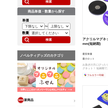
検索
商品単価・数量から探す
単価
〜
数量
アクリルマグネッ
検索
mm(短納期)
最安単価
ノベルティグッズのカテゴリ
最小ロット
お急ぎの方にぴった
グネット！ 短納期でご
フルカラー印刷
新商品