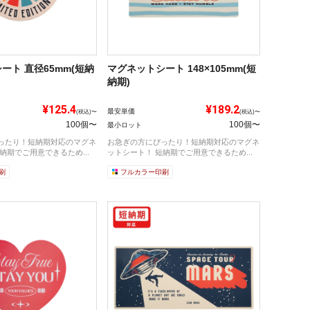
ート 直径65mm(短納
マグネットシート 148×105mm(短
納期)
¥125.4
¥189.2
最安単価
(税込)〜
(税込)〜
100個〜
100個〜
最小ロット
ったり！短納期対応のマグネ
お急ぎの方にぴったり！短納期対応のマグネ
納期でご用意できるため...
ットシート！ 短納期でご用意できるため...
刷
フルカラー印刷