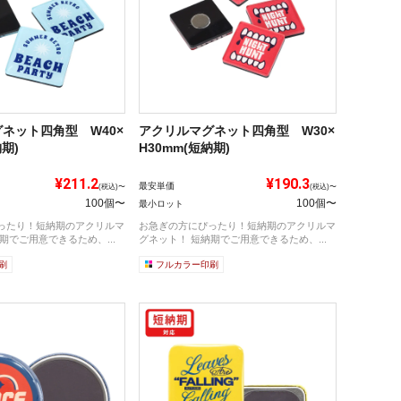
ネット四角型 W40×
アクリルマグネット四角型 W30×
納期)
H30mm(短納期)
¥211.2
¥190.3
最安単価
(税込)〜
(税込)〜
100個〜
100個〜
最小ロット
ったり！短納期のアクリルマ
お急ぎの方にぴったり！短納期のアクリルマ
期でご用意できるため、...
グネット！ 短納期でご用意できるため、...
刷
フルカラー印刷