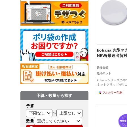
kohana 丸型
NEW(最速出荷対
最安単価
最小ロット
kohanaシリーズの
ネットクリップがリニ
フルカラー印刷
予算・数量から探す
予算
〜
数量