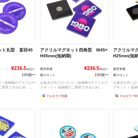
ト丸型 直径45
アクリルマグネット四角型 W45×
アクリルマグ
H45mm(短納期)
H25mm(短
¥236.5
¥236.5
最安単価
最安単価
(税込)〜
(税込)〜
100個〜
100個〜
最小ロット
最小ロット
り！短納期のアクリルマ
お急ぎの方にぴったり！短納期のアクリルマ
お急ぎの方にぴ
用意できるため、...
グネット！ 短納期でご用意できるため、...
グネット！ 短納
フルカラー印刷
フルカラー印