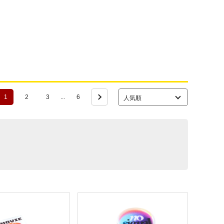
1
2
3
...
6