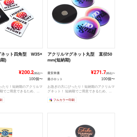
ネット四角型 W35×
アクリルマグネット丸型 直径50
納期)
mm(短納期)
¥200.2
¥271.7
最安単価
(税込)〜
(税込)〜
100個〜
100個〜
最小ロット
ったり！短納期のアクリルマ
お急ぎの方にぴったり！短納期のアクリルマ
期でご用意できるため、...
グネット！ 短納期でご用意できるため、...
刷
フルカラー印刷