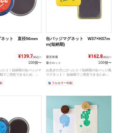
ネット 直径56mm
缶バッジマグネット W37×H37m
m(短納期)
¥139.7
¥162.8
最安単価
(税込)〜
(税込)〜
100個〜
100個〜
最小ロット
ったり！短納期の缶バッジマ
お急ぎの方にぴったり！短納期の缶バッジ風
期でご用意できるため、...
マグネット！ 短納期でご用意できるため...
刷
フルカラー印刷