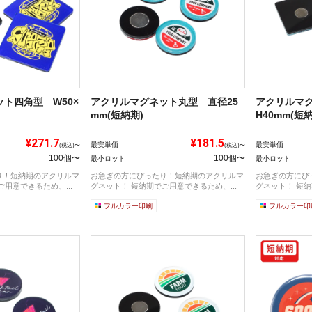
ト四角型 W50×
アクリルマグネット丸型 直径25
アクリルマグ
mm(短納期)
H40mm(短
¥271.7
¥181.5
最安単価
最安単価
(税込)〜
(税込)〜
100個〜
100個〜
最小ロット
最小ロット
り！短納期のアクリルマ
お急ぎの方にぴったり！短納期のアクリルマ
お急ぎの方にぴ
用意できるため、...
グネット！ 短納期でご用意できるため、...
グネット！ 短納
フルカラー印刷
フルカラー印