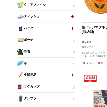
クリアファイル
ティッシュ
缶バッジマグネッ
バッグ
(短納期)
ポーチ
最安単価
最小ロット
巾着
お急ぎの方にぴった
グネット！ 短納期でご
傘
フルカラー印刷
生活用品
マグカップ
タンブラー