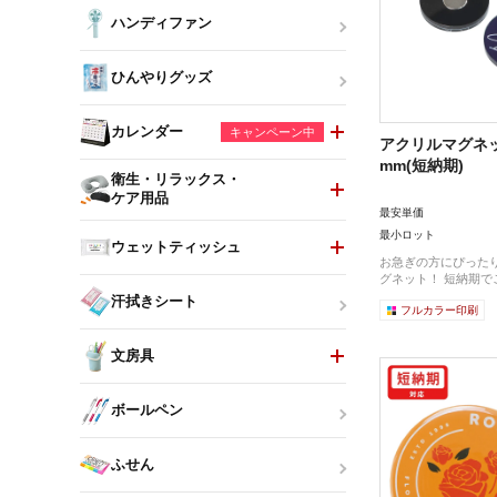
ハンディファン
ひんやりグッズ
カレンダー
キャンペーン中
アクリルマグネッ
mm(短納期)
衛生・リラックス・
ケア用品
最安単価
最小ロット
ウェットティッシュ
お急ぎの方にぴった
グネット！ 短納期でご
汗拭きシート
フルカラー印刷
文房具
ボールペン
ふせん