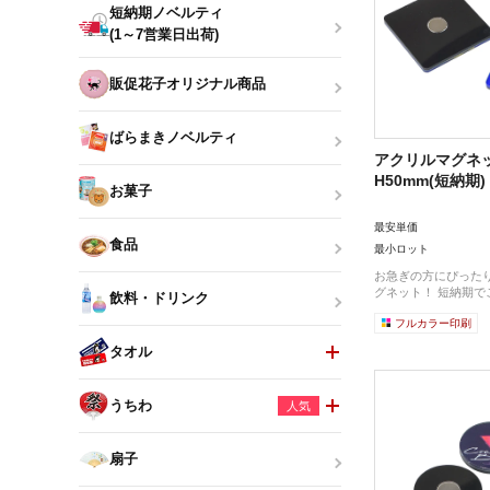
短納期ノベルティ
(1～7営業日出荷)
販促花子オリジナル商品
ばらまきノベルティ
アクリルマグネッ
H50mm(短納期)
お菓子
最安単価
食品
最小ロット
お急ぎの方にぴった
グネット！ 短納期でご
飲料・ドリンク
フルカラー印刷
タオル
うちわ
人気
扇子