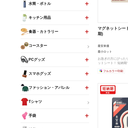
水筒・ボトル
キッチン用品
マグネットシート 
食器・カトラリー
期)
コースター
最安単価
最小ロット
お急ぎの方にぴった
PCグッズ
ットシート！ 短納期で
フルカラー印刷
スマホグッズ
ファッション・アパレル
Tシャツ
手袋