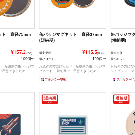
ト 直径75mm
缶バッジマグネット 直径37mm
缶バッジマグ
(短納期)
(短納期)
¥157.3
¥115.5
最安単価
最安単価
(税込)〜
(税込)〜
100個〜
100個〜
最小ロット
最小ロット
り！短納期の缶バッジマ
お急ぎの方にぴったり！短納期の缶バッジマ
お急ぎの方にぴ
用意できるため、...
グネット！ 短納期でご用意できるため、...
ットグッズ！ 短
フルカラー印刷
フルカラー印