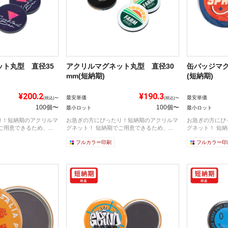
ト丸型 直径35
アクリルマグネット丸型 直径30
缶バッジマグ
mm(短納期)
(短納期)
¥200.2
¥190.3
最安単価
最安単価
(税込)〜
(税込)〜
100個〜
100個〜
最小ロット
最小ロット
り！短納期のアクリルマ
お急ぎの方にぴったり！短納期のアクリルマ
お急ぎの方にぴ
用意できるため、...
グネット！ 短納期でご用意できるため、...
グネット！ 短納
フルカラー印刷
フルカラー印