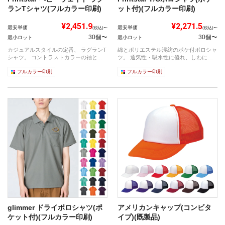
ランTシャツ(フルカラー印刷)
ット付)(フルカラー印刷)
¥2,451.9
¥2,271.5
最安単価
最安単価
(税込)〜
(税込)〜
30個〜
30個〜
最小ロット
最小ロット
カジュアルスタイルの定番、 ラグランT
綿とポリエステル混紡のポケ付ポロシャ
シャツ。 コントラストカラーの袖と...
ツ。 通気性・吸水性に優れ、しわにな
り...
フルカラー印刷
フルカラー印刷
glimmer ドライポロシャツ(ポ
アメリカンキャップ(コンビタ
ケット付)(フルカラー印刷)
イプ)(既製品)