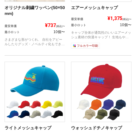
オリジナル刺繍ワッペン(50×50
エアーメッシュキャップ
mm)
¥1,375
最安単価
(税込)〜
¥737
10個〜
最小ロット
最安単価
(税込)〜
10個〜
最小ロット
キャップ全体が通気性のいいエアーメッ
シュ素材の快適キャップ！ 生地もやわ
さまざまな形がつくれ、 自社をアピー
らかく...
ルしたりグッズ・ノベルティ化もできる
フルカラー印刷
アイテ...
ライトメッシュキャップ
ウォッシュドチノキャップ