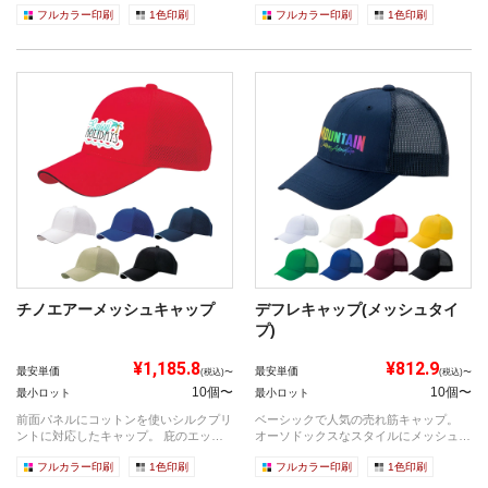
たキャ...
5％。...
フルカラー印刷
1色印刷
フルカラー印刷
1色印刷
チノエアーメッシュキャップ
デフレキャップ(メッシュタイ
プ)
¥1,185.8
¥812.9
最安単価
最安単価
(税込)〜
(税込)〜
10個〜
10個〜
最小ロット
最小ロット
前面パネルにコットンを使いシルクプリ
ベーシックで人気の売れ筋キャップ。
ントに対応したキャップ。 庇のエッジ
オーソドックスなスタイルにメッシュを
に別色...
プラス...
フルカラー印刷
1色印刷
フルカラー印刷
1色印刷