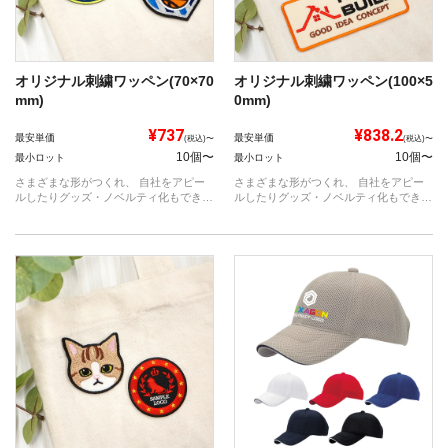
オリジナル刺繍ワッペン(70×70
オリジナル刺繍ワッペン(100×5
mm)
0mm)
¥737
¥838.2
最安単価
最安単価
(税込)〜
(税込)〜
10個〜
10個〜
最小ロット
最小ロット
さまざまな形がつくれ、 自社をアピー
さまざまな形がつくれ、 自社をアピー
ルしたりグッズ・ノベルティ化もできる
ルしたりグッズ・ノベルティ化もできる
アイテ...
アイテ...