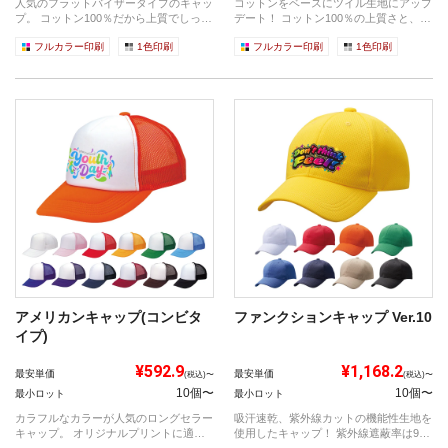
人気のフラットバイザータイプのキャッ
コットンをベースにツイル生地にアップ
プ。 コットン100％だから上質でしっか
デート！ コットン100％の上質さと、斜
り...
め...
フルカラー印刷
1色印刷
フルカラー印刷
1色印刷
アメリカンキャップ(コンビタ
ファンクションキャップ Ver.10
イプ)
¥592.9
¥1,168.2
最安単価
最安単価
(税込)〜
(税込)〜
10個〜
10個〜
最小ロット
最小ロット
カラフルなカラーが人気のロングセラー
吸汗速乾、紫外線カットの機能性生地を
キャップ。 オリジナルプリントに適し
使用したキャップ！ 紫外線遮蔽率は9