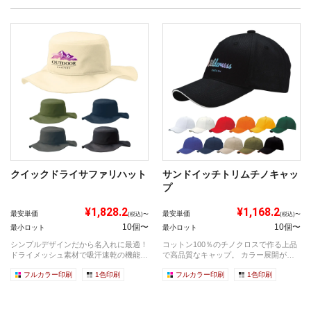
クイックドライサファリハット
サンドイッチトリムチノキャッ
プ
¥1,828.2
¥1,168.2
最安単価
最安単価
(税込)〜
(税込)〜
10個〜
10個〜
最小ロット
最小ロット
シンプルデザインだから名入れに最適！
コットン100％のチノクロスで作る上品
ドライメッシュ素材で吸汗速乾の機能性
で高品質なキャップ。 カラー展開が豊
ハッ...
富で...
フルカラー印刷
1色印刷
フルカラー印刷
1色印刷