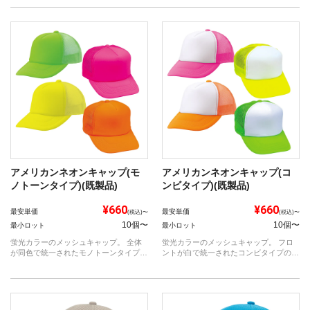
アメリカンネオンキャップ(モ
アメリカンネオンキャップ(コ
ノトーンタイプ)(既製品)
ンビタイプ)(既製品)
¥660
¥660
最安単価
最安単価
(税込)〜
(税込)〜
10個〜
10個〜
最小ロット
最小ロット
蛍光カラーのメッシュキャップ。 全体
蛍光カラーのメッシュキャップ。 フロ
が同色で統一されたモノトーンタイプの
ントが白で統一されたコンビタイプのメ
キャッ...
ッシュ...