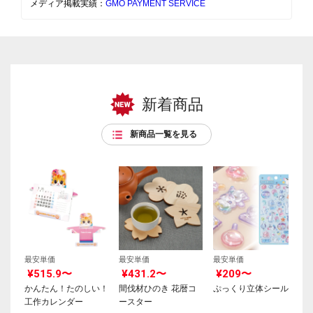
メディア掲載実績：
GMO PAYMENT SERVICE
新着商品
新商品一覧を見る
最安単価
最安単価
最安単価
¥515.9〜
¥431.2〜
¥209〜
かんたん！たのしい！
間伐材ひのき 花暦コ
ぷっくり立体シール
工作カレンダー
ースター