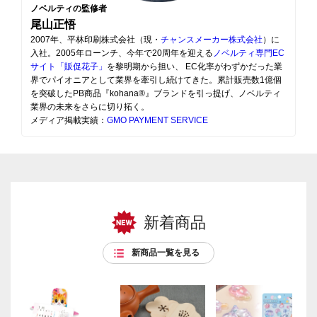
ノベルティの監修者
尾山正悟
2007年、平林印刷株式会社（現・
チャンスメーカー株式会社
）に
入社。2005年ローンチ、今年で20周年を迎える
ノベルティ専門EC
サイト「販促花子」
を黎明期から担い、 EC化率がわずかだった業
界でパイオニアとして業界を牽引し続けてきた。累計販売数1億個
を突破したPB商品『kohana®』ブランドを引っ提げ、ノベルティ
業界の未来をさらに切り拓く。
メディア掲載実績：
GMO PAYMENT SERVICE
新着商品
新商品一覧を見る