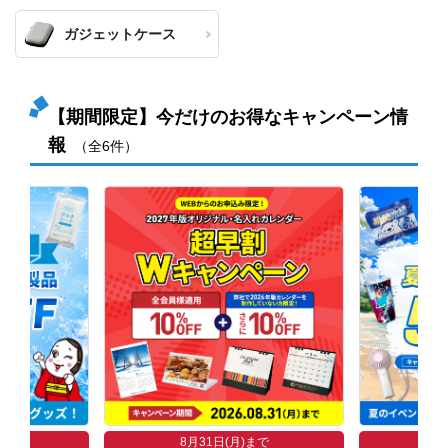
ガジェットケース
【期間限定】今だけのお得なキャンペーン情
報
（全6件）
まで
8
8月31日(月)まで