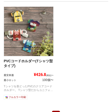
PVCコードホルダー(Tシャツ型
タイプ)
¥426.8
最安単価
(税込)〜
100個〜
最小ロット
Tシャツを形どったPVCのクリアコード
ホルダー。 Tシャツ型だからユニフォー
ム...
フルカラー印刷