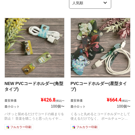
NEW PVCコードホルダー(角型
PVCコードホルダー(星型タイ
タイプ)
プ)
¥426.8
¥664.4
最安単価
最安単価
(税込)〜
(税込)〜
100個〜
100個〜
最小ロット
最小ロット
パチッと留めるだけでコードの絡まりを
くるっと丸めるとコードホルダーとして
防止！ 音楽を聴こうと思ったらイヤフ
使えるだけでなく、 ボールチェーンを
ォンの...
通すと...
フルカラー印刷
フルカラー印刷