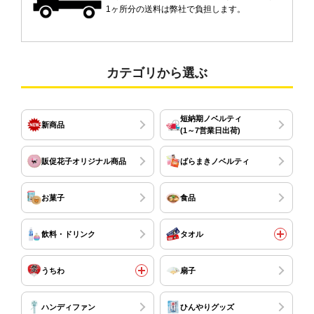
1ヶ所分の送料は弊社で負担します。
カテゴリから選ぶ
短納期ノベルティ
新商品
(1～7営業日出荷)
販促花子オリジナル商品
ばらまきノベルティ
お菓子
食品
飲料・ドリンク
タオル
うちわ
扇子
ハンディファン
ひんやりグッズ