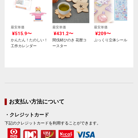
最安単価
最安単価
最安単価
¥515.9〜
¥431.2〜
¥209〜
かんたん！たのしい！
間伐材ひのき 花暦コ
ぷっくり立体シール
工作カレンダー
ースター
お支払い方法について
・クレジットカード
下記のクレジットカードを利用することができます。