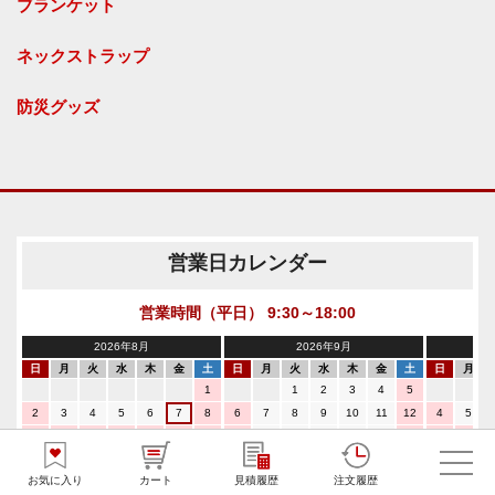
ブランケット
ネックストラップ
防災グッズ
営業日カレンダー
営業時間（平日） 9:30～18:00
2026年8月
2026年9月
日
月
火
水
木
金
土
日
月
火
水
木
金
土
日
月
1
1
2
3
4
5
2
3
4
5
6
7
8
6
7
8
9
10
11
12
4
5
9
10
11
12
13
14
15
13
14
15
16
17
18
19
11
12
16
17
18
19
20
21
22
20
21
22
23
24
25
26
18
19
お気に入り
カート
見積履歴
注文履歴
23
24
25
26
27
28
29
27
28
29
30
25
26